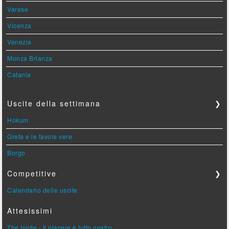
Varese
Vicenza
Venezia
Monza Brianza
Catania
Uscite della settimana
❯
Hokum
Greta e le favole vere
Borgo
Competitive
❯
Calendario delle uscite
Attesissimi
The Invite - Il piacere è tutto nostro