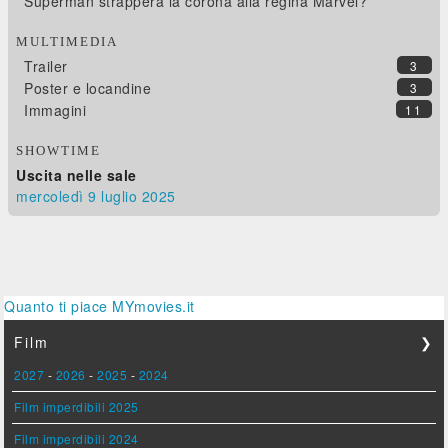
Superman strapperà la corona alla regina Marvel?
MULTIMEDIA
Trailer
3
Poster e locandine
3
Immagini
11
SHOWTIME
Uscita nelle sale
mercoledì 9
luglio 2025
Quanto ti piace MYmovies.it
Film
❯
2027
-
2026
-
2025
-
2024
Film imperdibili 2025
Film imperdibili 2024