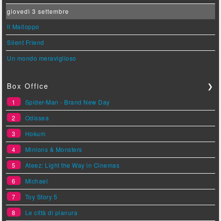
giovedì 3 settembre
Il Malloppo
Silent Friend
Un mondo meraviglioso
Box Office
❯
1
Spider-Man - Brand New Day
2
Odissea
3
Hokum
4
Minions & Monsters
5
Ateez: Light the Way in Cinemas
6
Michael
7
Toy Story 5
8
Le città di pianura