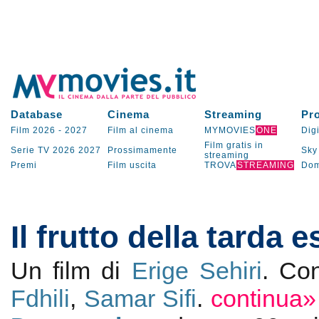
Database
Cinema
Streaming
Pr
Film 2026
-
2027
Film al cinema
MYMOVIES
ONE
Digi
Film gratis in
Serie TV
2026
2027
Prossimamente
Sky
streaming
Premi
Film uscita
TROVA
STREAMING
Dom
Il frutto della tarda e
Un film di
Erige Sehiri
. C
Fdhili
,
Samar Sifi
.
continua»