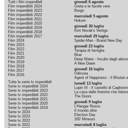
Tutti i film imperdibili
giovedì 6 agosto
Film imperdibili 2024
Greta e le favole vere
Film imperdibili 2023
Borgo
Film imperdibili 2022
mercoledì 5 agosto
Film imperdibili 2021
Hokum
Film imperdibili 2020
giovedì 30 luglio
Film imperdibili 2019
Kim Novak's Vertigo
Film imperdibili 2018
Film imperdibili 2017
mercoledì 29 luglio
Film 2024
Spider-Man - Brand New Day
Film 2023
giovedì 23 luglio
Film 2022
Terapia di famiglia
Film 2021
Blue
Film 2020
Deep Water - Incubo dagli abissi
Film 2019
A New Dawn
Film 2018
giovedì 16 luglio
Film 2017
Odissea
Film 2016
Agent of Happiness - Il Bhutan e 
Tutte le serie tv imperdibili
lunedì 13 luglio
Serie tv imperdibili 2024
Lupin III - Il castello di Cagliostr
Serie tv imperdibili 2023
La casa dalle finestre che ridono
Serie tv imperdibili 2022
The Doors
Serie tv imperdibili 2021
giovedì 9 luglio
Serie tv imperdibili 2020
L'Hangar Rosso
Serie tv imperdibili 2019
Il mondo oltre
Serie tv 2024
Election Day
Serie tv 2023
165' Mineurs
Serie tv 2022
Serie tv 2021
mercoledì 8 luglio