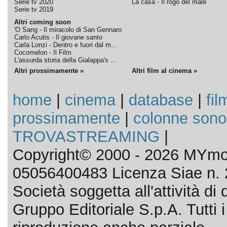
Serie tv 2020
La casa - Il rogo del male
Serie tv 2019
Altri coming soon
'O Sang - Il miracolo di San Gennaro
Carlo Acutis - Il giovane santo
Carla Lonzi - Dentro e fuori dal m...
Cocomelon - Il Film
L'assurda storia della Gialappa's ...
Altri prossimamente »
Altri film al cinema »
home
|
cinema
|
database
|
fil
prossimamente
|
colonne sono
TROVASTREAMING
|
Copyright© 2000 - 2026 MYmov
05056400483 Licenza Siae n. 
Società soggetta all'attività d
Gruppo Editoriale S.p.A. Tutti i d