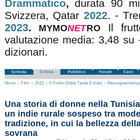
Drammatico
,
durata 90 mi
Svizzera, Qatar
2022
. - Tr
2023
.
Il fru
MYMO
NE
T
RO
valutazione media:
3,48
su
dizionari.
Scheda
Critica
Pubblico
Forum
Cast
Home
»
Film
»
2022
»
Il Frutto Della Tarda Estate
»
Rassegnastamp
Una storia di donne nella Tunisia
un indie rurale sospeso tra mode
tradizione, in cui la bellezza del
sovrana