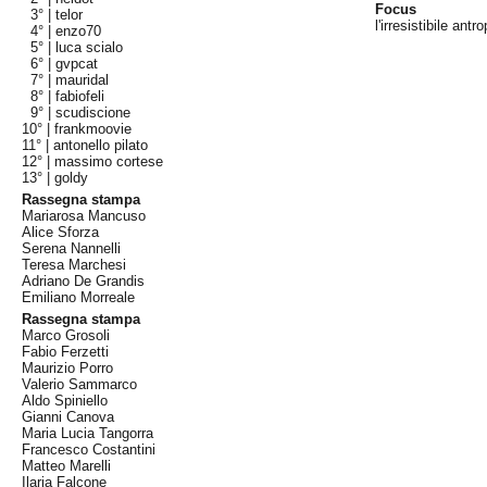
Focus
3° |
telor
l'irresistibile an
4° |
enzo70
5° |
luca scialo
6° |
gvpcat
7° |
mauridal
8° |
fabiofeli
9° |
scudiscione
10° |
frankmoovie
11° |
antonello pilato
12° |
massimo cortese
13° |
goldy
Rassegna stampa
Mariarosa Mancuso
Alice Sforza
Serena Nannelli
Teresa Marchesi
Adriano De Grandis
Emiliano Morreale
Rassegna stampa
Marco Grosoli
Fabio Ferzetti
Maurizio Porro
Valerio Sammarco
Aldo Spiniello
Gianni Canova
Maria Lucia Tangorra
Francesco Costantini
Matteo Marelli
Ilaria Falcone