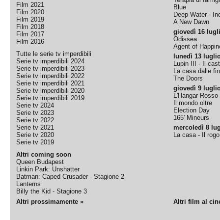
Film 2021
Blue
Film 2020
Deep Water - Inc
Film 2019
A New Dawn
Film 2018
giovedì 16 lugl
Film 2017
Odissea
Film 2016
Agent of Happine
Tutte le serie tv imperdibili
lunedì 13 lugli
Serie tv imperdibili 2024
Lupin III - Il cas
Serie tv imperdibili 2023
La casa dalle fi
Serie tv imperdibili 2022
The Doors
Serie tv imperdibili 2021
giovedì 9 lugli
Serie tv imperdibili 2020
L'Hangar Rosso
Serie tv imperdibili 2019
Il mondo oltre
Serie tv 2024
Election Day
Serie tv 2023
165' Mineurs
Serie tv 2022
Serie tv 2021
mercoledì 8 lug
Serie tv 2020
La casa - Il rog
Serie tv 2019
Altri coming soon
Queen Budapest
Linkin Park: Unshatter
Batman: Caped Crusader - Stagione 2
Lanterns
Billy the Kid - Stagione 3
Altri prossimamente »
Altri film al ci