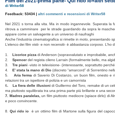
Film del 2021-prima parte- Qui rido io+altri set
di Writer58
Feedback: 53434 |
altri commenti e recensioni di Writer58
Nel 2021 s torna alla vita. Ma in modo ingannevole. Superata la fa
ritrova a camminare per le strade guardando da sopra le mascherine 
appare come un salvagente a un universo di naufraghi
Anche l’industria cinematografica si rimette in moto, presentando s
L’elenco dei film visti- e non recensiti- è abbastanza corposo. L’ho di
1.
Licorice pizza
di Anderson (sopravvalutato e improbabile, anc
2.
Spencer
del regista cileno Larrain (formalmente bello, ma algi
3.
Tre piani
-visto in televisione- (interessante, soprattutto perché
4.
E’ stata la mano di Dio
(discreto “amarcord” di Sorrentino nella
5.
Aria ferma
di Saverio Di Costanzo, un buon film, onesto e ri
relazioni tra un ispettore di polizia e un camorrista
6
. La fiera delle illusioni
di Guillermo del Toro, remake di un cel
ma piuttosto squilibrata tra una prima parte più brillante e una s
7. Madres paralelas,
un film piuttosto mediocre (spiace dirlo) di
e poco convincente.
8.
Qui rido io
è un
ottimo film di Martone sulla figura del capoco