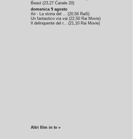
Beast
(
23,27
Canale 20
)
domenica 9 agosto
Air - La storia del ...
(
20,56
Rai5
)
Un fantastico via vai
(
22,50
Rai Movie
)
Il delinquente del r...
(
21,10
Rai Movie
)
Altri film in tv »