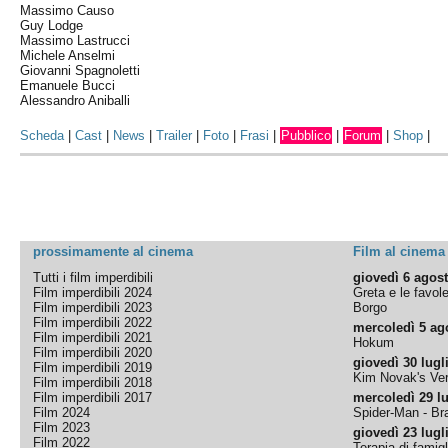
Massimo Causo
Guy Lodge
Massimo Lastrucci
Michele Anselmi
Giovanni Spagnoletti
Emanuele Bucci
Alessandro Aniballi
Scheda
|
Cast
|
News
|
Trailer
|
Foto
|
Frasi
|
Pubblico
|
Forum
|
Shop
|
prossimamente al cinema
Film al cinema
Tutti i film imperdibili
giovedì 6 agos
Film imperdibili 2024
Greta e le favol
Film imperdibili 2023
Borgo
Film imperdibili 2022
mercoledì 5 ag
Film imperdibili 2021
Hokum
Film imperdibili 2020
giovedì 30 lugl
Film imperdibili 2019
Kim Novak's Ver
Film imperdibili 2018
Film imperdibili 2017
mercoledì 29 lu
Film 2024
Spider-Man - B
Film 2023
giovedì 23 lugl
Film 2022
Terapia di famigl