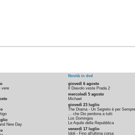
Novità in dvd
to
giovedì 6 agosto
e vere
Il Diavolo veste Prada 2
mercoledì 5 agosto
osto
Michael
giovedì 23 luglio
io
The Drama - Un Segreto è per Sempr
tigo
... che Dio perdona a tutti
Los Domingos
glio
Le Aquile della Repubblica
rand New Day
venerdì 17 luglio
io
Idoli - Fino all'ultima corsa
ia