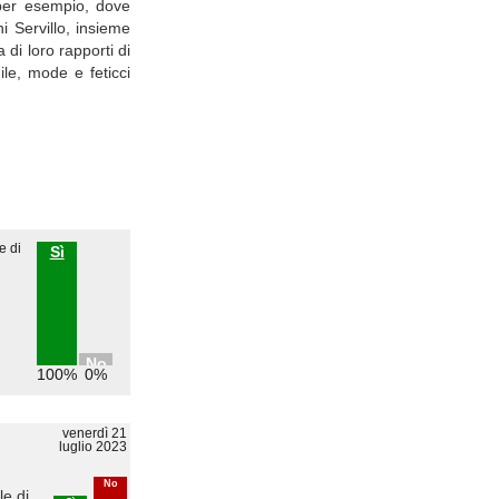
, per esempio, dove
 Servillo, insieme
 di loro rapporti di
ile, mode e feticci
e di
Sì
No
100%
0%
venerdì 21
luglio 2023
No
le di