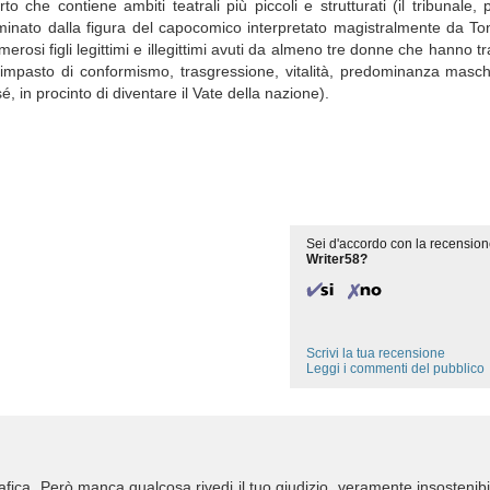
 che contiene ambiti teatrali più piccoli e strutturati (il tribunale
nato dalla figura del capocomico interpretato magistralmente da Toni
osi figli legittimi e illegittimi avuti da almeno tre donne che hanno tra
suo impasto di conformismo, trasgressione, vitalità, predominanza masch
, in procinto di diventare il Vate della nazione).
Sei d'accordo con la recension
Writer58?
Scrivi la tua recensione
Leggi i commenti del pubblico
ca. Però manca qualcosa rivedi il tuo giudizio, veramente insostenibi