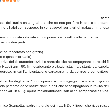
te
giov
se del “tutti a casa, guai a uscire se non per fare la spesa o andare 
gli altri con sospetto, in-consapevoli portatori di malattia, in attes
pesso proposte ralizzate subito prima o a cavallo della pandemia.
viso in due parti.
he se raccontato con grazia)
do e quasi mortuario)
 privo dei tic autoreferenziali e narcistici che accompagnano parecchi fi
 Napoli anni ’80, film esuberante e citazionista, ma distante dai capolavo
goroso, in cui l’ambientazione carceraria fa da cornice e contenitore 
ebre film degli anni ’40, un’opera dai colori sgargianti e scene di grand
econda percorsa da venature dark e noir che accompagnano la rovina del
 Almodovar, in cui gl spunti melodrammatici non sono compensati da un
mico Scarpetta, padre naturale dei fratelli De Filippo, che ricostruisce 