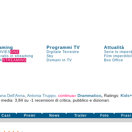
aming
Programmi TV
Attualità
VIES
ONE
Digitale Terrestre
Serie tv imperd
gratis in streaming
Sky
Film imperdibi
A
STREAMING
Domani in TV
Box Office
iana Dell'Anna
,
Antonia Truppo
.
continua»
Drammatico
,
Ratings:
Kids
e media:
3,84
su
-1
recensioni di critica, pubblico e dizionari.
Cast
Premi
News
Trailer
Foto
Frasi