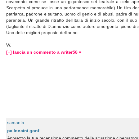
novecento come se fosse un gigantesco set teatrale a cielo aperto
Scarpetta si produce in una performance memorabile) Un film domi
patriarca, padrone e sultano, uomo di genio e di abusi, padre di numer
parentela. Un grande ritratto dell'Italia di inizio secolo, con il 
(tagliente il ritratto di D'annunzio come autore emergente pieno di sé
Una delle migliori proposte dell'anno.
W.
[+] lascia un commento a writer58 »
samanta
palloncini gonfi
Apprezzo la tua recensione commento della situazione cinematografi