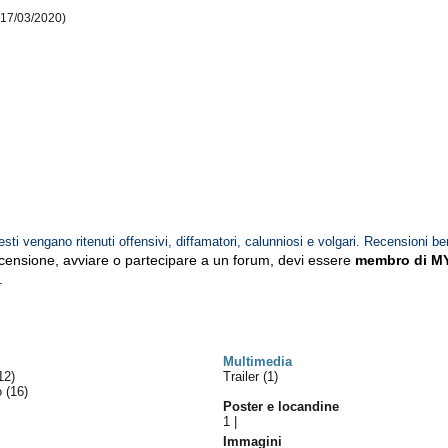
 17/03/2020)
esti vengano ritenuti offensivi, diffamatori, calunniosi e volgari. Recensioni be
ecensione, avviare o partecipare a un forum, devi essere
membro di M
.
Multimedia
12)
Trailer (1)
lo
(16)
Poster e locandine
1
|
Immagini