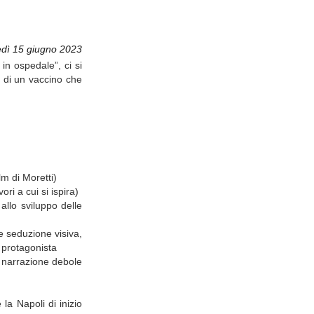
edì 15 giugno 2023
in ospedale”, ci si
a di un vaccino che
lm di Moretti)
ri a cui si ispira)
allo sviluppo delle
e seduzione visiva,
 protagonista
a narrazione debole
la Napoli di inizio