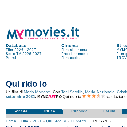
Database
Cinema
Stre
Film 2026
-
2027
Film al cinema
MYMO
Serie TV
2026
2027
Prossimamente
Film 
Premi
Film uscita
TROV
Qui rido io
Un film di
Mario Martone
. Con
Toni Servillo
,
Maria Nazionale
,
Crist
settembre 2021
.
Qui rido io
valutazion
MYMO
NE
T
RO
Scheda
Critica
Pubblico
Forum
Home
»
Film
»
2021
»
Qui Rido Io
»
Pubblico
»
1703774
»