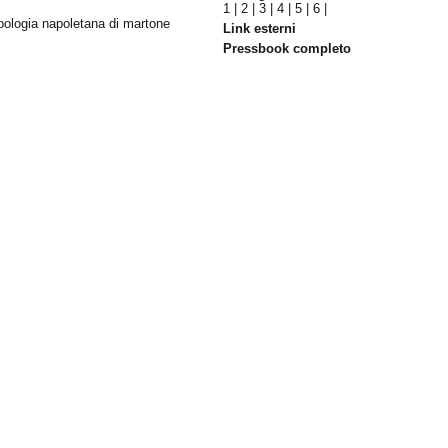
1
|
2
|
3
|
4
|
5
|
6
|
tropologia napoletana di martone
Link esterni
Pressbook completo