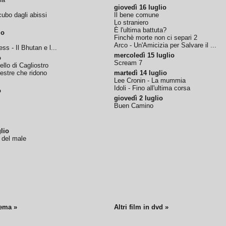
giovedì 16 luglio
ubo dagli abissi
Il bene comune
Lo straniero
È l'ultima battuta?
io
Finchè morte non ci separi 2
Arco - Un'Amicizia per Salvare il ...
ss - Il Bhutan e l...
mercoledì 15 luglio
o
Scream 7
tello di Cagliostro
nestre che ridono
martedì 14 luglio
Lee Cronin - La mummia
Idoli - Fino all'ultima corsa
o
giovedì 2 luglio
Buen Camino
lio
o del male
nema »
Altri film in dvd »