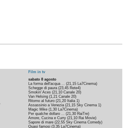
Film in tv
sabato 8 agosto
La forma dell'acqua ...
(
21,15
La7Cinema
)
Schegge di paura
(
23,45
Rete4
)
Smokin' Aces
(
21,10
Canale 20
)
Van Helsing
(
1,21
Canale 20
)
Ritorno al futuro
(
21,20
Italia 1
)
e
Assassinio a Venezia
(
21,15
Sky Cinema 1
)
Magic Mike
(
1,30
La7Cinema
)
Per qualche dollaro ...
(
21,30
RaiTre
)
Amore, Cucina e Curry
(
21,10
Rai Movie
)
Sapore di mare
(
22,55
Sky Cinema Comedy
)
Quasi famosi
(
3,35
La7Cinema
)