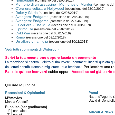
Nomadland
(commento del 08/05/2021)
Memorie di un assassino - Memories of Murder
(commento del
C'era una volta... a Hollywood
(recensione del 23/10/2019)
Dolor y Gloria
(recensione del 02/06/2019)
Avengers: Endgame
(recensione del 28/04/2019)
Avengers: Endgame
(commento del 27/04/2019)
Il Corriere - The Mule
(recensione del 06/03/2019)
Il primo Re
(recensione del 20/02/2019)
Cold War
(recensione del 03/01/2019)
Roma
(recensione del 09/12/2018)
Un affare di famiglia
(recensione del 10/11/2018)
Vedi tutti i commenti di Writer58 »
Scrivi la tua recensione oppure lascia un commento
La redazione si riserva il diritto di rimuovere i commenti inseriti qualora qu
Per lasciare una r
dai lettori contribuiranno a migliorare il tuo feedback.
Fai clic qui per iscriverti
subito oppure
Accedi se sei già iscritto
Qui rido io | Indice
Recensioni & Opinionisti
Premi
Nastri d'Argento
(
MYmovies
David di Donatel
Marzia Gandolfi
Pubblico (per gradimento)
1° |
carloalberto
Articoli & News
2° |
neldot