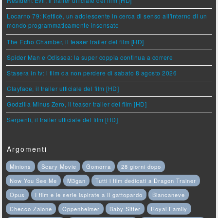
Resident Evil, il trailer ufficiale del film [HD]
Locarno 79: Ketticè, un adolescente in cerca di senso all'interno di un
mondo programmaticamente insensato
The Echo Chamber, il teaser trailer del film [HD]
Spider Man e Odissea: la super coppia continua a correre
Stasera in tv: i film da non perdere di sabato 8 agosto 2026
Clayface, il trailer ufficiale del film [HD]
Godzilla Minus Zero, il teaser trailer del film [HD]
Serpenti, il trailer ufficiale del film [HD]
Argomenti
Minions
Scary Movie
Gomorra
28 giorni dopo
Now You See Me
M3gan
Tutti i film dedicati a Dragon Trainer
Opus
I film e le serie ispirate a Il gattopardo
Biancaneve
Checco Zalone
Oppenheimer
Baby Sitter
Royal Family