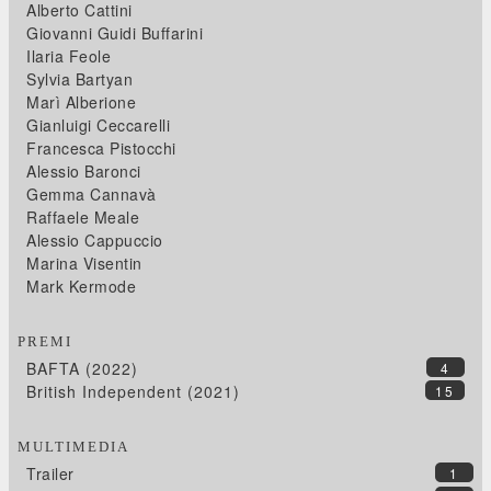
Alberto Cattini
Giovanni Guidi Buffarini
Ilaria Feole
Sylvia Bartyan
Marì Alberione
Gianluigi Ceccarelli
Francesca Pistocchi
Alessio Baronci
Gemma Cannavà
Raffaele Meale
Alessio Cappuccio
Marina Visentin
Mark Kermode
PREMI
BAFTA (2022)
4
British Independent (2021)
15
MULTIMEDIA
Trailer
1