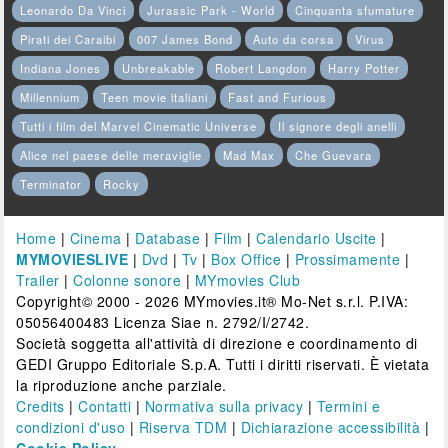
Leonardo Da Vinci
Jurassic Park - World
Cinquanta sfumature
Pirati dei Caraibi
007 James Bond
Auto da corsa
Virus
Indiana Jones
Unbreakable
Robert Langdon
Harry Potter
Millennium
Teen movie italiani
Fast and Furious
Tutti i film del Marvel Cinematic Universe
Il signore degli anelli
Alice nel paese delle meraviglie
Mad Max
Che Guevara
Terminator
Rocky
Home
|
Cinema
|
Database
|
Film
|
Calendario Uscite
|
MYMOVIESLIVE
|
Dvd
|
Tv
|
Box Office
|
Prossimamente
|
Trailer
|
Colonne sonore
|
MYmovies Club
Copyright© 2000 - 2026 MYmovies.it® Mo-Net s.r.l. P.IVA:
05056400483 Licenza Siae n. 2792/I/2742.
Società soggetta all'attività di direzione e coordinamento di
GEDI Gruppo Editoriale S.p.A. Tutti i diritti riservati. È vietata
la riproduzione anche parziale.
Credits
|
Contatti
|
Normativa sulla privacy
|
Termini e
condizioni d'uso
|
Riserva TDM
|
Dichiarazione accessibilità
|