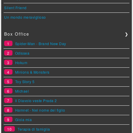
Silent Friend
Un mondo meraviglioso
Box Office
❯
1
Spider-Man - Brand New Day
2
Odissea
3
Hokum
4
Minions & Monsters
5
Toy Story 5
6
Michael
7
Il Diavolo veste Prada 2
8
Hamnet - Nel nome del figlio
9
Gioia mia
10
Terapia di famiglia