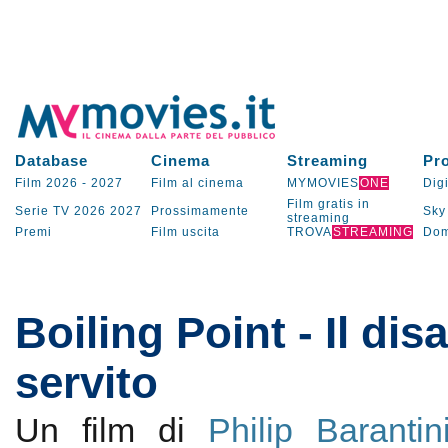
Database
Cinema
Streaming
Pr
Film 2026
-
2027
Film al cinema
MYMOVIES
ONE
Digi
Film gratis in
Serie TV
2026
2027
Prossimamente
Sky
streaming
Premi
Film uscita
TROVA
STREAMING
Dom
Boiling Point - Il dis
servito
Un film di
Philip Barantin