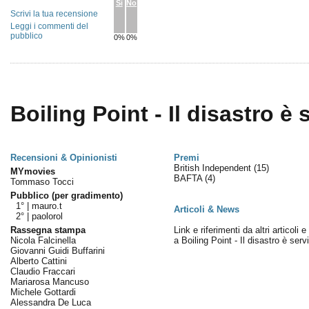
Sì
No
Scrivi la tua recensione
Leggi i commenti del
pubblico
0%
0%
Boiling Point - Il disastro è 
Recensioni & Opinionisti
Premi
British Independent
(15)
MYmovies
BAFTA
(4)
Tommaso Tocci
Pubblico (per gradimento)
1° |
mauro.t
Articoli & News
2° |
paolorol
Rassegna stampa
Link e riferimenti da altri articoli 
Nicola Falcinella
a Boiling Point - Il disastro è serv
Giovanni Guidi Buffarini
Alberto Cattini
Claudio Fraccari
Mariarosa Mancuso
Michele Gottardi
Alessandra De Luca