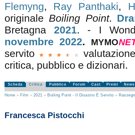
Flemyng
,
Ray Panthaki
,
H
originale
Boiling Point
.
Dra
Bretagna
2021
. - I Wond
novembre 2022
.
MYMO
NE
servito
valutazio
critica, pubblico e dizionari.
Scheda
Critica
Pubblico
Forum
Cast
Premi
News
Home
»
Film
»
2021
»
Boiling Point - Il Disastro È Servito
»
Rasseg
Francesca Pistocchi