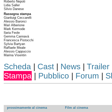
Roberto Nepoti
Lidia Saller
Silvio Danese
Rassegna stampa
Gianluigi Ceccarelli
Alessio Baronci
Marì Alberione
Mark Kermode
Ilaria Feole
Gemma Cannavà
Francesca Pistocchi
Sylvia Bartyan
Raffaele Meale
Alessio Cappuccio
Marina Visentin
Scheda
|
Cast
|
News
|
Trailer
Stampa
|
Pubblico
|
Forum
|
S
prossimamente al cinema
Film al cinema