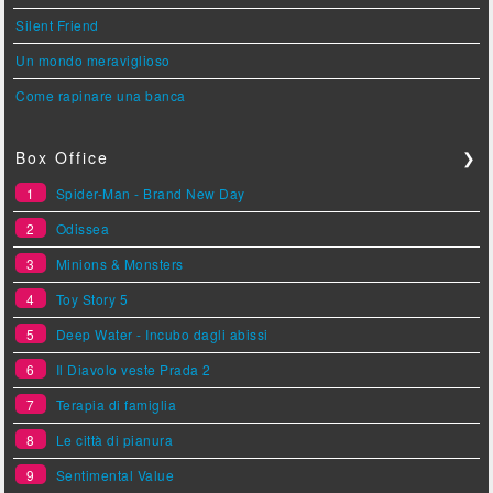
Silent Friend
Un mondo meraviglioso
Come rapinare una banca
Box Office
❯
1
Spider-Man - Brand New Day
2
Odissea
3
Minions & Monsters
4
Toy Story 5
5
Deep Water - Incubo dagli abissi
6
Il Diavolo veste Prada 2
7
Terapia di famiglia
8
Le città di pianura
9
Sentimental Value