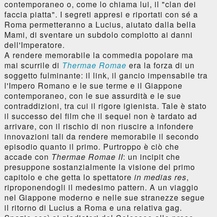
contemporaneo o, come lo chiama lui, il "clan dei
faccia piatta". I segreti appresi e riportati con sé a
Roma permetteranno a Lucius, aiutato dalla bella
Mami, di sventare un subdolo complotto ai danni
dell'Imperatore.
A rendere memorabile la commedia popolare ma
mai scurrile di
Thermae Romae
era la forza di un
soggetto fulminante: il link, il gancio impensabile tra
l'Impero Romano e le sue terme e il Giappone
contemporaneo, con le sue assurdità e le sue
contraddizioni, tra cui il rigore igienista. Tale è stato
il successo del film che il sequel non è tardato ad
arrivare, con il rischio di non riuscire a infondere
innovazioni tali da rendere memorabile il secondo
episodio quanto il primo. Purtroppo è ciò che
accade con
Thermae Romae II
: un incipit che
presuppone sostanzialmente la visione del primo
capitolo e che getta lo spettatore
in medias res
,
riproponendogli il medesimo pattern. A un viaggio
nel Giappone moderno e nelle sue stranezze segue
il ritorno di Lucius a Roma e una relativa gag.