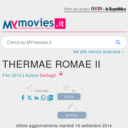
Vai alla ricerca avanzata »
THERMAE ROMAE II

Film 2014
|
Azione
Dettagli


24
Condividi
VOTA


1
SCRIVI
Ultimo aggiornamento martedì 16 settembre 2014