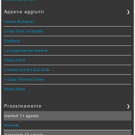
Appena aggiunti
❯
Queen Budapest
Linkin Park: Unshatter
Zustissia
La leggenda del deserto
Fame d'aria
L'estate che finì due volte
Il Caso Thomas Crown
Atcha Atcha
Prossimamente
❯
martedì 11 agosto
Nimrods
mercoledì 12 agosto