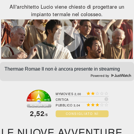
All'architetto Lucio viene chiesto di progettare un
impianto termale nel colosseo.
Powered by





MYMOVIES 2,00

CRITICA





PUBBLICO 3,04
2,52
CONSIGLIATO NÌ
/5
LE NUOVE AVVENTURE