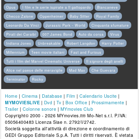
Opus
I film e le serie ispirate a Il gattopardo
Biancaneve
Checco Zalone
Oppenheimer
Baby Sitter
Royal Family
Leonardo Da Vinci
Jurassic Park - World
Cinquanta sfumature
Pirati dei Caraibi
007 James Bond
Auto da corsa
Virus
Indiana Jones
Unbreakable
Robert Langdon
Harry Potter
Millennium
Teen movie italiani
Fast and Furious
Tutti i film del Marvel Cinematic Universe
Il signore degli anelli
Alice nel paese delle meraviglie
Mad Max
Che Guevara
Terminator
Rocky
Home
|
Cinema
|
Database
|
Film
|
Calendario Uscite
|
MYMOVIESLIVE
|
Dvd
|
Tv
|
Box Office
|
Prossimamente
|
Trailer
|
Colonne sonore
|
MYmovies Club
Copyright© 2000 - 2026 MYmovies.it® Mo-Net s.r.l. P.IVA:
05056400483 Licenza Siae n. 2792/I/2742.
Società soggetta all'attività di direzione e coordinamento di
GEDI Gruppo Editoriale S.p.A. Tutti i diritti riservati. È vietata