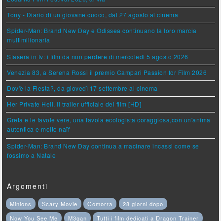
Tony - Diario di un giovane cuoco, dal 27 agosto al cinema
Spider-Man: Brand New Day e Odissea continuano la loro marcia
multimilionaria
Stasera in tv: i film da non perdere di mercoledì 5 agosto 2026
Venezia 83, a Serena Rossi il premio Campari Passion for Film 2026
Dov'è la Fiesta?, da giovedì 17 settembre al cinema
Her Private Hell, il trailer ufficiale del film [HD]
Greta e le favole vere, una favola ecologista coraggiosa,con un'anima
autentica e molto naïf
Spider-Man: Brand New Day continua a macinare incassi come se
fossimo a Natale
Argomenti
Minions
Scary Movie
Gomorra
28 giorni dopo
Now You See Me
M3gan
Tutti i film dedicati a Dragon Trainer