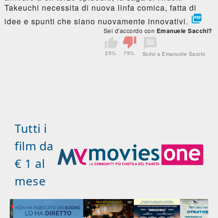
Takeuchi necessita di nuova linfa comica, fatta di

idee e spunti che siano nuovamente innovativi.
Sei d'accordo con
Emanuele Sacchi?
25%
75%
Scrivi a Emanuele Sacchi
Tutti i
film da
€ 1 al
mese