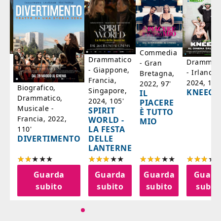
Commedia
ico
Drammatico
Drammati
- Gran
- Giappone,
- Irlanda,
Bretagna,
'
Francia,
2024, 105
2022, 97'
Biografico,
Singapore,
KNEECA
IL
Drammatico,
2024, 105'
PIACERE
Musicale -
SPIRIT
È TUTTO
Francia, 2022,
WORLD -
MIO
LA FESTA
110'
DELLE
DIVERTIMENTO
LANTERNE
a
Guarda
Guarda
Guarda
Guard
o
subito
subito
subito
subit