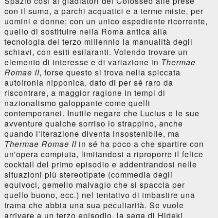
Spazio così ai gladiatori del Colosseo alle prese
con il sumo, a parchi acquatici e a terme miste, per
uomini e donne; con un unico espediente ricorrente,
quello di sostituire nella Roma antica alla
tecnologia del terzo millennio la manualità degli
schiavi, con esiti esilaranti. Volendo trovare un
elemento di interesse e di variazione in
Thermae
Romae II
, forse questo si trova nella spiccata
autoironia nipponica, dato di per sé raro da
riscontrare, a maggior ragione in tempi di
nazionalismo galoppante come quelli
contemporanei. Inutile negare che Lucius e le sue
avventure qualche sorriso lo strappino, anche
quando l'iterazione diventa insostenibile, ma
Thermae Romae II
in sé ha poco a che spartire con
un'opera compiuta, limitandosi a riproporre il felice
cocktail del primo episodio e addentrandosi nelle
situazioni più stereotipate (commedia degli
equivoci, gemello malvagio che si spaccia per
quello buono, ecc.) nel tentativo di imbastire una
trama che abbia una sua peculiarità. Se vuole
arrivare a un terzo episodio, la saga di Hideki