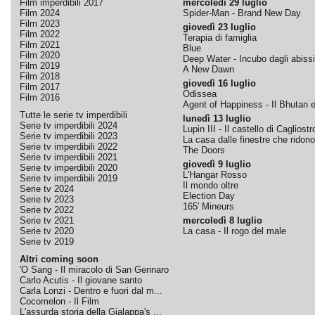
Film imperdibili 2017
mercoledì 29 luglio
Film 2024
Spider-Man - Brand New Day
Film 2023
giovedì 23 luglio
Film 2022
Terapia di famiglia
Film 2021
Blue
Film 2020
Deep Water - Incubo dagli abissi
Film 2019
A New Dawn
Film 2018
giovedì 16 luglio
Film 2017
Odissea
Film 2016
Agent of Happiness - Il Bhutan e 
Tutte le serie tv imperdibili
lunedì 13 luglio
Serie tv imperdibili 2024
Lupin III - Il castello di Cagliostr
Serie tv imperdibili 2023
La casa dalle finestre che ridono
Serie tv imperdibili 2022
The Doors
Serie tv imperdibili 2021
giovedì 9 luglio
Serie tv imperdibili 2020
L'Hangar Rosso
Serie tv imperdibili 2019
Il mondo oltre
Serie tv 2024
Election Day
Serie tv 2023
165' Mineurs
Serie tv 2022
Serie tv 2021
mercoledì 8 luglio
Serie tv 2020
La casa - Il rogo del male
Serie tv 2019
Altri coming soon
'O Sang - Il miracolo di San Gennaro
Carlo Acutis - Il giovane santo
Carla Lonzi - Dentro e fuori dal m...
Cocomelon - Il Film
L'assurda storia della Gialappa's ...