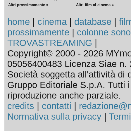
Altri prossimamente »
Altri film al cinema »
home
|
cinema
|
database
|
fil
prossimamente
|
colonne sono
TROVASTREAMING
|
Copyright© 2000 - 2026 MYmov
05056400483 Licenza Siae n. 
Società soggetta all'attività d
Gruppo Editoriale S.p.A. Tutti i d
riproduzione anche parziale.
credits
|
contatti
|
redazione@m
Normativa sulla privacy
|
Termi