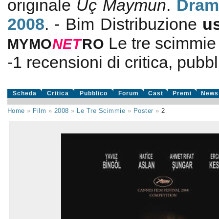
originale
Üç Maymun
.
Dram
2008
. - Bim Distribuzione
u
Le tre scimmie
MYMO
NE
T
RO
-1
recensioni di critica, pubbl
Scheda
Critica
Pubblico
Forum
Cast
Premi
News
Home
»
Film
»
2008
»
Le Tre Scimmie
»
Poster
»
2