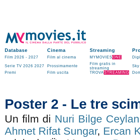
Database
Cinema
Streaming
Pr
Film 2026
-
2027
Film al cinema
MYMOVIES
ONE
Digi
Film gratis in
Serie TV
2026
2027
Prossimamente
Sky
streaming
Premi
Film uscita
TROVA
STREAMING
Dom
Poster 2 - Le tre sc
Un film di
Nuri Bilge Ceylan
Ahmet Rifat Sungar
,
Ercan K