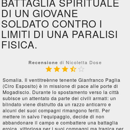
BATTAGLIA SPIRITUALE
DI UN GIOVANE
SOLDATO CONTRO I
LIMITI DI UNA PARALISI
FISICA.
Recensione
di Nicoletta Dose





Somalia. Il ventitreènne tenente Gianfranco Paglia
(Ciro Esposito) è in missione di pace alle porte di
Mogadiscio. Durante lo spostamento verso la città
subisce un attentato da parte dei civili armati: un
blindato viene distrutto da un razzo anticarro e
alcuni dei suoi compagni rimangono feriti. Per
mettere in salvo l'equipaggio, decide di non
abbandonare il campo e combattere una battaglia
eroica, vittoriosa per i suoi compagni ma tragica per