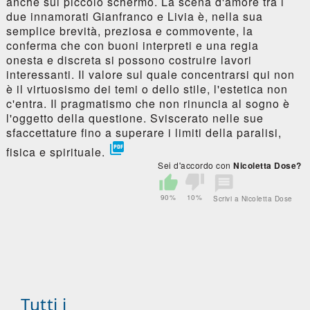
anche sul piccolo schermo. La scena d'amore tra i
due innamorati Gianfranco e Livia è, nella sua
semplice brevità, preziosa e commovente, la
conferma che con buoni interpreti e una regia
onesta e discreta si possono costruire lavori
interessanti. Il valore sul quale concentrarsi qui non
è il virtuosismo dei temi o dello stile, l'estetica non
c'entra. Il pragmatismo che non rinuncia al sogno è
l'oggetto della questione. Sviscerato nelle sue
sfaccettature fino a superare i limiti della paralisi,

fisica e spirituale.
Sei d'accordo con
Nicoletta Dose?
90%
10%
Scrivi a Nicoletta Dose
Tutti i