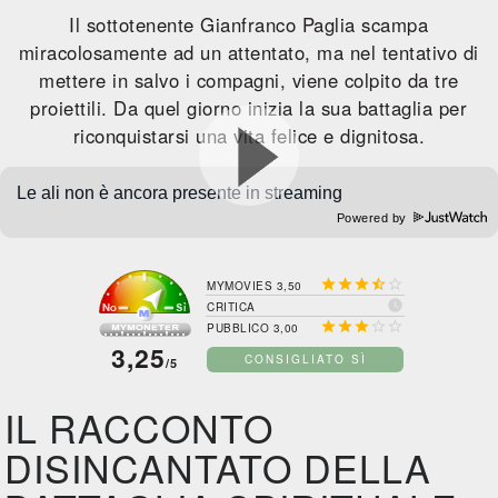
Il sottotenente Gianfranco Paglia scampa
miracolosamente ad un attentato, ma nel tentativo di
mettere in salvo i compagni, viene colpito da tre
proiettili. Da quel giorno inizia la sua battaglia per
riconquistarsi una vita felice e dignitosa.
Powered by





MYMOVIES 3,50

CRITICA





PUBBLICO 3,00
3,25
CONSIGLIATO SÌ
/5
IL RACCONTO
DISINCANTATO DELLA