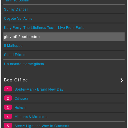
Sunny Dancer
Coyote Vs. Acme
Katy Perry: The Lifetimes Tour - Live From Paris
giovedì 3 settembre
Il Malloppo
Silent Friend
Un mondo meraviglioso
Box Office
❯
1
Spider-Man - Brand New Day
2
Odissea
3
Hokum
4
Minions & Monsters
5
Ateez: Light the Way in Cinemas