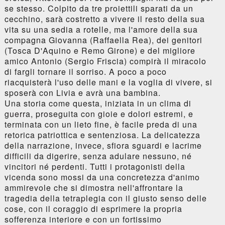
se stesso. Colpito da tre proiettili sparati da un
cecchino, sarà costretto a vivere il resto della sua
vita su una sedia a rotelle, ma l'amore della sua
compagna Giovanna (Raffaella Rea), dei genitori
(Tosca D'Aquino e Remo Girone) e del migliore
amico Antonio (Sergio Friscia) compirà il miracolo
di fargli tornare il sorriso. A poco a poco
riacquisterà l'uso delle mani e la voglia di vivere, si
sposerà con Livia e avrà una bambina.
Una storia come questa, iniziata in un clima di
guerra, proseguita con gioie e dolori estremi, e
terminata con un lieto fine, è facile preda di una
retorica patriottica e sentenziosa. La delicatezza
della narrazione, invece, sfiora sguardi e lacrime
difficili da digerire, senza adulare nessuno, né
vincitori né perdenti. Tutti i protagonisti della
vicenda sono mossi da una concretezza d'animo
ammirevole che si dimostra nell'affrontare la
tragedia della tetraplegia con il giusto senso delle
cose, con il coraggio di esprimere la propria
sofferenza interiore e con un fortissimo