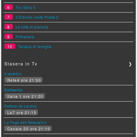
6
Toy Story 5
7
Il Diavolo veste Prada 2
8
Le città di pianura
9
Primavera
10
Terapia di famiglia
Stasera in Tv
❯
Il padrino
Rete4 ore 21:30
Battleship
Italia 1 ore 21:20
Febbre da cavallo
La7 ore 21:15
La Fuga dell'Assassino
Canale 20 ore 21:10