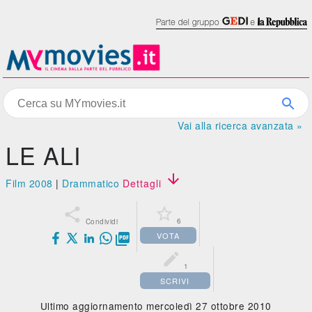
Vai alla ricerca avanzata »
LE ALI

Film 2008
|
Drammatico
Dettagli


6
Condividi
VOTA


1
SCRIVI
Ultimo aggiornamento mercoledì 27 ottobre 2010