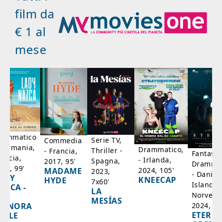
film da
€ 1 al
mese
rammatico
Serie TV,
Commedia
 Germania,
Drammatico,
Thriller -
- Francia,
Fantasci
rancia,
- Irlanda,
Spagna,
2017, 95'
Drammat
025, 99'
2024, 105'
MADAME
2023,
- Danim
ADY
KNEECAP
HYDE
7x60'
Islanda,
AZCA -
LA
Norvegi
A
MESÍAS
IGNORA
2024, 10
ETERNA
ELLE