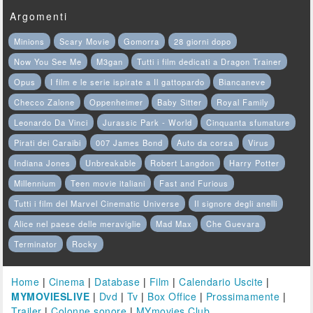
Argomenti
Minions
Scary Movie
Gomorra
28 giorni dopo
Now You See Me
M3gan
Tutti i film dedicati a Dragon Trainer
Opus
I film e le serie ispirate a Il gattopardo
Biancaneve
Checco Zalone
Oppenheimer
Baby Sitter
Royal Family
Leonardo Da Vinci
Jurassic Park - World
Cinquanta sfumature
Pirati dei Caraibi
007 James Bond
Auto da corsa
Virus
Indiana Jones
Unbreakable
Robert Langdon
Harry Potter
Millennium
Teen movie italiani
Fast and Furious
Tutti i film del Marvel Cinematic Universe
Il signore degli anelli
Alice nel paese delle meraviglie
Mad Max
Che Guevara
Terminator
Rocky
Home
|
Cinema
|
Database
|
Film
|
Calendario Uscite
|
MYMOVIESLIVE
|
Dvd
|
Tv
|
Box Office
|
Prossimamente
|
Trailer
|
Colonne sonore
|
MYmovies Club