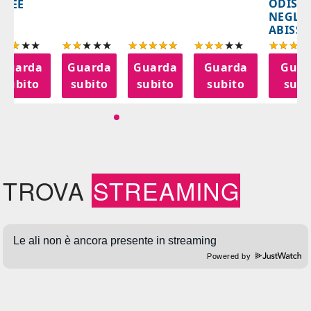
ODISS
INEE
NEGLI
ABISSI
Guarda
Guarda
Guarda
Guarda
Guar
subito
subito
subito
subito
subi
TROVA
STREAMING
Powered by