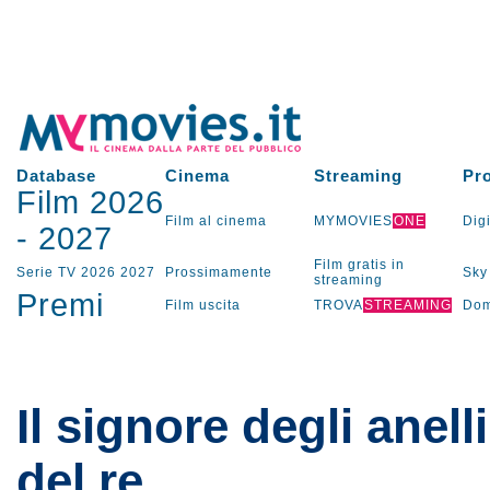
Database
Cinema
Streaming
Pr
Film 2026
Film al cinema
MYMOVIES
ONE
Digi
-
2027
Film gratis in
Serie TV
2026
2027
Prossimamente
Sky
streaming
Premi
Film uscita
TROVA
STREAMING
Dom
Il signore degli anelli 
del re