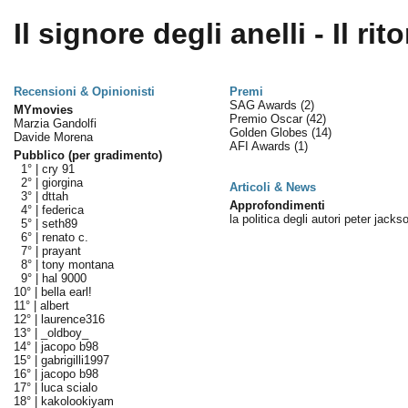
Il signore degli anelli - Il rit
Recensioni & Opinionisti
Premi
SAG Awards
(2)
MYmovies
Premio Oscar
(42)
Marzia Gandolfi
Golden Globes
(14)
Davide Morena
AFI Awards
(1)
Pubblico (per gradimento)
1° |
cry 91
2° |
giorgina
Articoli & News
3° |
dttah
Approfondimenti
4° |
federica
la politica degli autori peter jacks
5° |
seth89
6° |
renato c.
7° |
prayant
8° |
tony montana
9° |
hal 9000
10° |
bella earl!
11° |
albert
12° |
laurence316
13° |
_oldboy_
14° |
jacopo b98
15° |
gabrigilli1997
16° |
jacopo b98
17° |
luca scialo
18° |
kakolookiyam