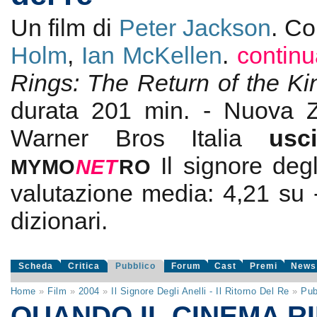
Un film di
Peter Jackson
. C
Holm
,
Ian McKellen
.
contin
Rings: The Return of the Ki
durata 201 min. - Nuova
Warner Bros Italia
us
Il signore degl
MYMO
NE
T
RO
valutazione media:
4,21
su
dizionari.
Scheda
Critica
Pubblico
Forum
Cast
Premi
News
Home
»
Film
»
2004
»
Il Signore Degli Anelli - Il Ritorno Del Re
»
Pub
QUANDO IL CINEMA R