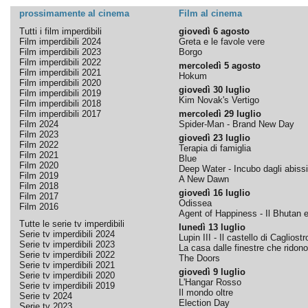
prossimamente al cinema
Film al cinema
Tutti i film imperdibili
giovedì 6 agosto
Film imperdibili 2024
Greta e le favole vere
Film imperdibili 2023
Borgo
Film imperdibili 2022
mercoledì 5 agosto
Film imperdibili 2021
Hokum
Film imperdibili 2020
giovedì 30 luglio
Film imperdibili 2019
Kim Novak's Vertigo
Film imperdibili 2018
Film imperdibili 2017
mercoledì 29 luglio
Film 2024
Spider-Man - Brand New Day
Film 2023
giovedì 23 luglio
Film 2022
Terapia di famiglia
Film 2021
Blue
Film 2020
Deep Water - Incubo dagli abissi
Film 2019
A New Dawn
Film 2018
giovedì 16 luglio
Film 2017
Odissea
Film 2016
Agent of Happiness - Il Bhutan e 
Tutte le serie tv imperdibili
lunedì 13 luglio
Serie tv imperdibili 2024
Lupin III - Il castello di Cagliostr
Serie tv imperdibili 2023
La casa dalle finestre che ridono
Serie tv imperdibili 2022
The Doors
Serie tv imperdibili 2021
giovedì 9 luglio
Serie tv imperdibili 2020
L'Hangar Rosso
Serie tv imperdibili 2019
Il mondo oltre
Serie tv 2024
Election Day
Serie tv 2023