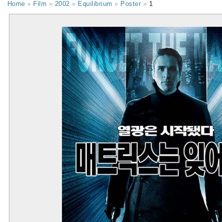
Home
»
Film
»
2002
»
Equilibrium
»
Poster
»
1