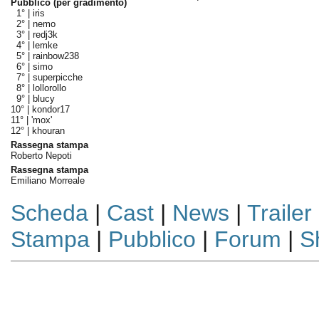
Pubblico (per gradimento)
1° |
iris
2° |
nemo
3° |
redj3k
4° |
lemke
5° |
rainbow238
6° |
simo
7° |
superpicche
8° |
lollorollo
9° |
blucy
10° |
kondor17
11° |
'mox'
12° |
khouran
Rassegna stampa
Roberto Nepoti
Rassegna stampa
Emiliano Morreale
Scheda
|
Cast
|
News
|
Trailer
Stampa
|
Pubblico
|
Forum
|
S