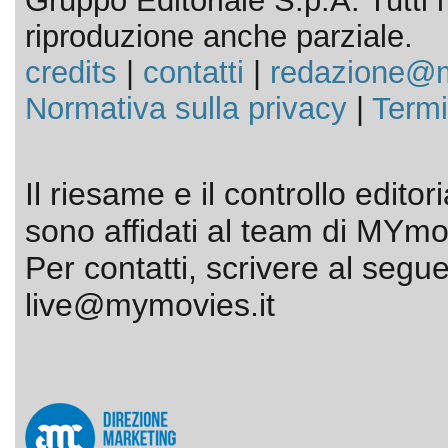
Gruppo Editoriale S.p.A. Tutti i d
riproduzione anche parziale.
credits
|
contatti
|
redazione@m
Normativa sulla privacy
|
Termi
Il riesame e il controllo editor
sono affidati al team di MYmov
Per contatti, scrivere al segue
live@mymovies.it