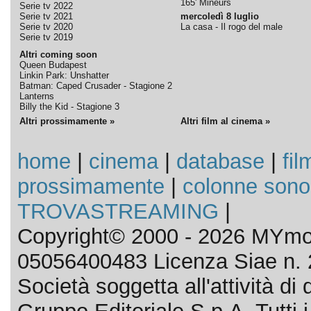
165' Mineurs
Serie tv 2022
Serie tv 2021
mercoledì 8 luglio
Serie tv 2020
La casa - Il rogo del male
Serie tv 2019
Altri coming soon
Queen Budapest
Linkin Park: Unshatter
Batman: Caped Crusader - Stagione 2
Lanterns
Billy the Kid - Stagione 3
Altri prossimamente »
Altri film al cinema »
home
|
cinema
|
database
|
fil
prossimamente
|
colonne sono
TROVASTREAMING
|
Copyright© 2000 - 2026 MYmov
05056400483 Licenza Siae n. 
Società soggetta all'attività d