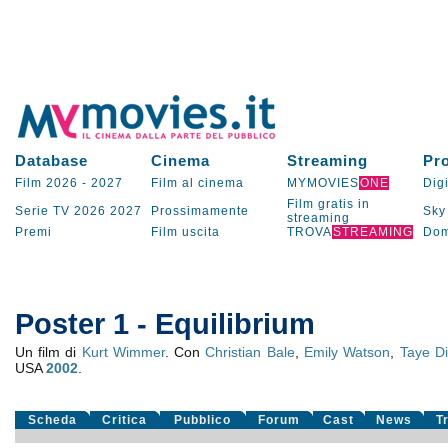
Database
Cinema
Streaming
Pr
Film 2026
-
2027
Film al cinema
MYMOVIES
ONE
Digi
Film gratis in
Serie TV
2026
2027
Prossimamente
Sky
streaming
Premi
Film uscita
TROVA
STREAMING
Dom
Poster 1 - Equilibrium
Un film di
Kurt Wimmer
. Con
Christian Bale
,
Emily Watson
,
Taye D
USA
2002
.
Scheda
Critica
Pubblico
Forum
Cast
News
T