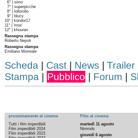
6° |
simo
7° |
superpicche
8° |
lollorollo
9° |
blucy
10° |
kondor17
11° |
'mox'
12° |
khouran
Rassegna stampa
Roberto Nepoti
Rassegna stampa
Emiliano Morreale
Scheda
|
Cast
|
News
|
Trailer
Stampa
|
Pubblico
|
Forum
|
S
prossimamente al cinema
Film al cinema
Tutti i film imperdibili
martedì 11 agosto
Film imperdibili 2024
Nimrods
Film imperdibili 2023
giovedì 6 agosto
Film imperdibili 2022