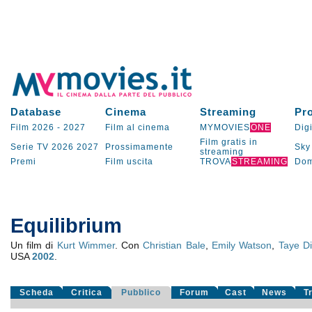
Database
Cinema
Streaming
Pr
Film 2026
-
2027
Film al cinema
MYMOVIES
ONE
Digi
Film gratis in
Serie TV
2026
2027
Prossimamente
Sky
streaming
Premi
Film uscita
TROVA
STREAMING
Dom
Equilibrium
Un film di
Kurt Wimmer
. Con
Christian Bale
,
Emily Watson
,
Taye D
USA
2002
.
Scheda
Critica
Pubblico
Forum
Cast
News
T