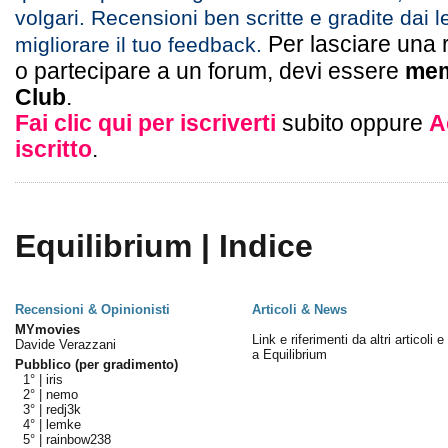
volgari. Recensioni ben scritte e gradite dai l
Per lasciare una 
migliorare il tuo feedback.
o partecipare a un forum, devi essere
mem
Club
.
Fai clic qui per iscriverti
subito oppure
A
iscritto
.
Equilibrium | Indice
Recensioni & Opinionisti
Articoli & News
MYmovies
Link e riferimenti da altri articoli 
Davide Verazzani
a Equilibrium
Pubblico (per gradimento)
1° |
iris
2° |
nemo
3° |
redj3k
4° |
lemke
5° |
rainbow238