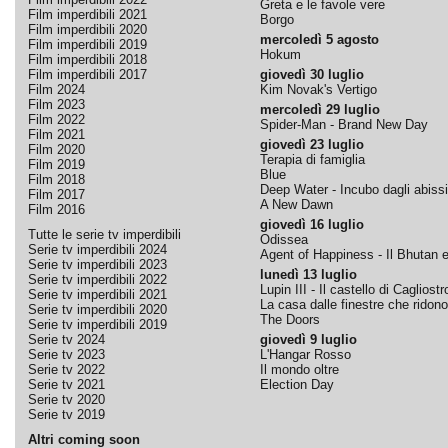
Greta e le favole vere
Film imperdibili 2021
Borgo
Film imperdibili 2020
mercoledì 5 agosto
Film imperdibili 2019
Hokum
Film imperdibili 2018
Film imperdibili 2017
giovedì 30 luglio
Film 2024
Kim Novak's Vertigo
Film 2023
mercoledì 29 luglio
Film 2022
Spider-Man - Brand New Day
Film 2021
giovedì 23 luglio
Film 2020
Terapia di famiglia
Film 2019
Blue
Film 2018
Deep Water - Incubo dagli abissi
Film 2017
A New Dawn
Film 2016
giovedì 16 luglio
Tutte le serie tv imperdibili
Odissea
Serie tv imperdibili 2024
Agent of Happiness - Il Bhutan e 
Serie tv imperdibili 2023
lunedì 13 luglio
Serie tv imperdibili 2022
Lupin III - Il castello di Cagliostr
Serie tv imperdibili 2021
La casa dalle finestre che ridono
Serie tv imperdibili 2020
The Doors
Serie tv imperdibili 2019
Serie tv 2024
giovedì 9 luglio
Serie tv 2023
L'Hangar Rosso
Serie tv 2022
Il mondo oltre
Serie tv 2021
Election Day
Serie tv 2020
Serie tv 2019
Altri coming soon