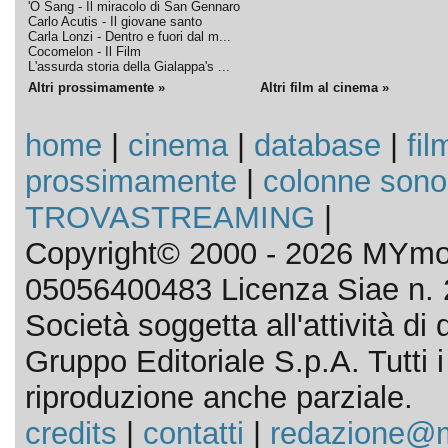
'O Sang - Il miracolo di San Gennaro
Carlo Acutis - Il giovane santo
Carla Lonzi - Dentro e fuori dal m...
Cocomelon - Il Film
L'assurda storia della Gialappa's ...
Altri prossimamente »
Altri film al cinema »
home
|
cinema
|
database
|
fil
prossimamente
|
colonne sono
TROVASTREAMING
|
Copyright© 2000 - 2026 MYmov
05056400483 Licenza Siae n. 
Società soggetta all'attività d
Gruppo Editoriale S.p.A. Tutti i d
riproduzione anche parziale.
credits
|
contatti
|
redazione@m