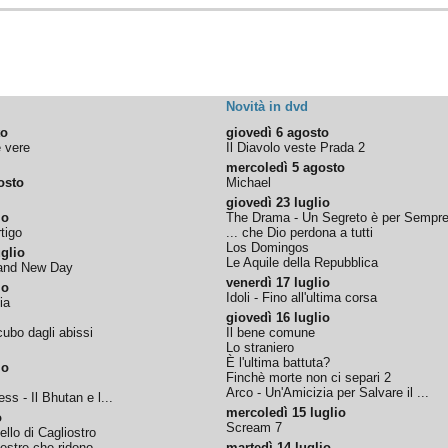
Novità in dvd
to
giovedì 6 agosto
e vere
Il Diavolo veste Prada 2
mercoledì 5 agosto
osto
Michael
giovedì 23 luglio
io
The Drama - Un Segreto è per Sempr
tigo
... che Dio perdona a tutti
Los Domingos
glio
Le Aquile della Repubblica
rand New Day
venerdì 17 luglio
io
Idoli - Fino all'ultima corsa
ia
giovedì 16 luglio
ubo dagli abissi
Il bene comune
Lo straniero
È l'ultima battuta?
io
Finchè morte non ci separi 2
Arco - Un'Amicizia per Salvare il ...
ss - Il Bhutan e l...
mercoledì 15 luglio
o
Scream 7
tello di Cagliostro
nestre che ridono
martedì 14 luglio