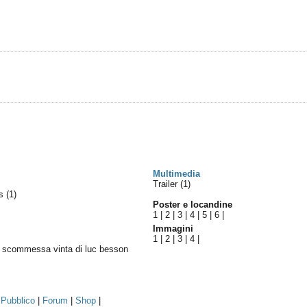
Multimedia
Trailer (1)
es
(1)
Poster e locandine
1
|
2
|
3
|
4
|
5
|
6
|
Immagini
1
|
2
|
3
|
4
|
a scommessa vinta di luc besson
|
Pubblico
|
Forum
|
Shop
|