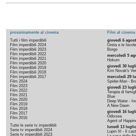
prossimamente al cinema
Film al cinema
Tutti i film imperdibili
giovedì 6 agos
Film imperdibili 2024
Greta e le favol
Film imperdibili 2023
Borgo
Film imperdibili 2022
mercoledì 5 ag
Film imperdibili 2021
Hokum
Film imperdibili 2020
giovedì 30 lugl
Film imperdibili 2019
Kim Novak's Ver
Film imperdibili 2018
Film imperdibili 2017
mercoledì 29 lu
Film 2024
Spider-Man - B
Film 2023
giovedì 23 lugl
Film 2022
Terapia di famigl
Film 2021
Blue
Film 2020
Deep Water - Inc
Film 2019
A New Dawn
Film 2018
giovedì 16 lugl
Film 2017
Odissea
Film 2016
Agent of Happine
Tutte le serie tv imperdibili
lunedì 13 lugli
Serie tv imperdibili 2024
Lupin III - Il cas
Serie tv imperdibili 2023
La casa dalle fi