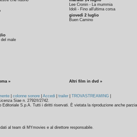
Lee Cronin - La mummia
Idoli - Fino all'ultima corsa
o
giovedì 2 luglio
Buen Camino
lio
o del male
nema »
Altri film in dvd »
mente
|
colonne sonore
|
Accedi
|
trailer
|
TROVASTREAMING
|
icenza Siae n. 2792/I/2742.
ditoriale S.p.A. Tutti i diritti riservati. È vietata la riproduzione anche parzia
ffidati al team di MYmovies e al direttore responsabile.