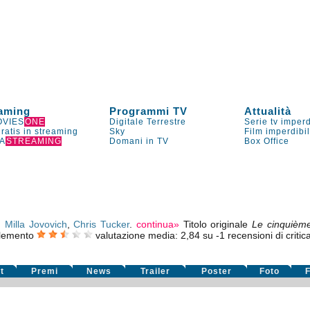
aming
Programmi TV
Attualità
VIES
ONE
Digitale Terrestre
Serie tv imperd
gratis in streaming
Sky
Film imperdibi
A
STREAMING
Domani in TV
Box Office
,
Milla Jovovich
,
Chris Tucker
.
continua»
Titolo originale
Le cinquièm
elemento
valutazione media:
2,84
su
-1
recensioni di critic
t
Premi
News
Trailer
Poster
Foto
F