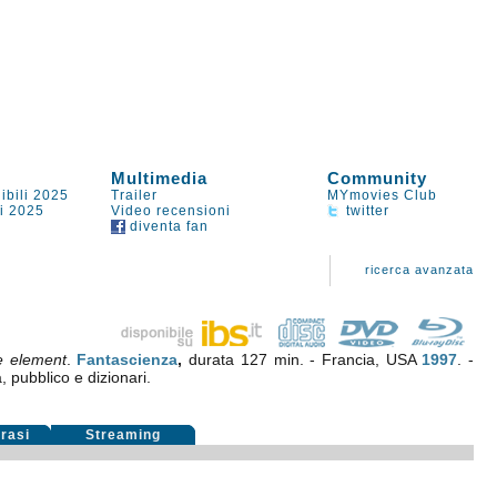
Multimedia
Community
ibili 2025
Trailer
MYmovies Club
li 2025
Video recensioni
twitter
diventa fan
ricerca avanzata
e element
.
Fantascienza
,
durata 127 min. - Francia, USA
1997
. -
a, pubblico e dizionari.
rasi
Streaming