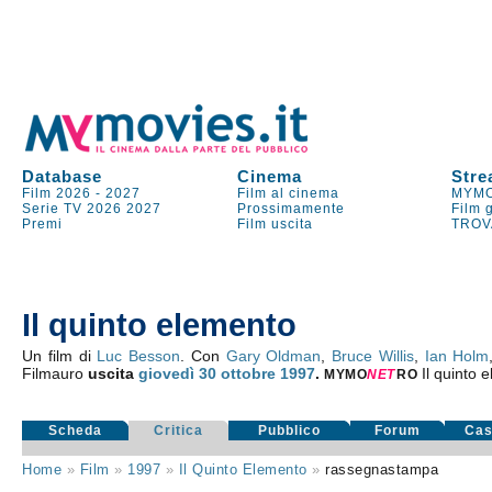
Database
Cinema
Stre
Film 2026
-
2027
Film al cinema
MYMO
Serie TV
2026
2027
Prossimamente
Film 
Premi
Film uscita
TROV
Il quinto elemento
Un film di
Luc Besson
. Con
Gary Oldman
,
Bruce Willis
,
Ian Holm
Filmauro
uscita
giovedì 30
ottobre 1997
.
Il quinto 
MYMO
NE
T
RO
Scheda
Critica
Pubblico
Forum
Cas
Home
»
Film
»
1997
»
Il Quinto Elemento
»
rassegnastampa