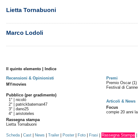
Lietta Tornabuoni
Marco Lodoli
Il quinto elemento | Indice
Recensioni & Opinionisti
Premi
Premio Oscar
(1)
MYmovies
Festival di Cann
Pubblico (per gradimento)
1° |
nicolò
Articoli & News
2° |
patrickbateman47
Focus
3° |
dano25
compie 20 anni l
4° |
aristoteles
Rassegna stampa
Lietta Tornabuoni
Scheda
|
Cast
|
News
|
Trailer
|
Poster
|
Foto
|
Frasi
|
Rassegna Stampa