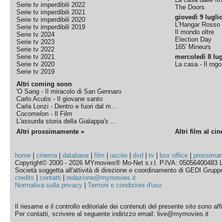
Serie tv imperdibili 2022
The Doors
Serie tv imperdibili 2021
giovedì 9 lugli
Serie tv imperdibili 2020
L'Hangar Rosso
Serie tv imperdibili 2019
Il mondo oltre
Serie tv 2024
Election Day
Serie tv 2023
165' Mineurs
Serie tv 2022
Serie tv 2021
mercoledì 8 lug
Serie tv 2020
La casa - Il rog
Serie tv 2019
Altri coming soon
'O Sang - Il miracolo di San Gennaro
Carlo Acutis - Il giovane santo
Carla Lonzi - Dentro e fuori dal m...
Cocomelon - Il Film
L'assurda storia della Gialappa's ...
Altri prossimamente »
Altri film al ci
home
|
cinema
|
database
|
film
|
uscite
|
dvd
|
tv
|
box office
|
prossima
Copyright© 2000 - 2026 MYmovies® Mo-Net s.r.l. P.IVA: 05056400483 L
Società soggetta all'attività di direzione e coordinamento di GEDI Gruppo E
credits
|
contatti
|
redazione@mymovies.it
Normativa sulla privacy
|
Termini e condizioni d'uso
Il riesame e il controllo editoriale dei contenuti del presente sito sono a
Per contatti, scrivere al seguente indirizzo email: live@mymovies.it