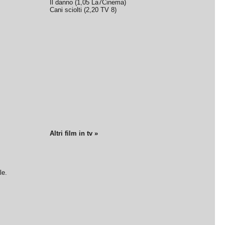
Il danno
(
1,05
La7Cinema
)
Cani sciolti
(
2,20
TV 8
)
Altri film in tv »
le.