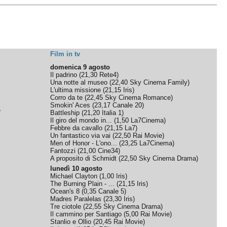
Film in tv
domenica 9 agosto
Il padrino
(
21,30
Rete4
)
Una notte al museo
(
22,40
Sky Cinema Family
)
L'ultima missione
(
21,15
Iris
)
Corro da te
(
22,45
Sky Cinema Romance
)
Smokin' Aces
(
23,17
Canale 20
)
e
Battleship
(
21,20
Italia 1
)
Il giro del mondo in...
(
1,50
La7Cinema
)
Febbre da cavallo
(
21,15
La7
)
Un fantastico via vai
(
22,50
Rai Movie
)
Men of Honor - L'ono...
(
23,25
La7Cinema
)
Fantozzi
(
21,00
Cine34
)
A proposito di Schmidt
(
22,50
Sky Cinema Drama
)
lunedì 10 agosto
Michael Clayton
(
1,00
Iris
)
The Burning Plain - ...
(
21,15
Iris
)
Ocean's 8
(
0,35
Canale 5
)
Madres Paralelas
(
23,30
Iris
)
Tre ciotole
(
22,55
Sky Cinema Drama
)
Il cammino per Santiago
(
5,00
Rai Movie
)
Stanlio e Ollio
(
20,45
Rai Movie
)