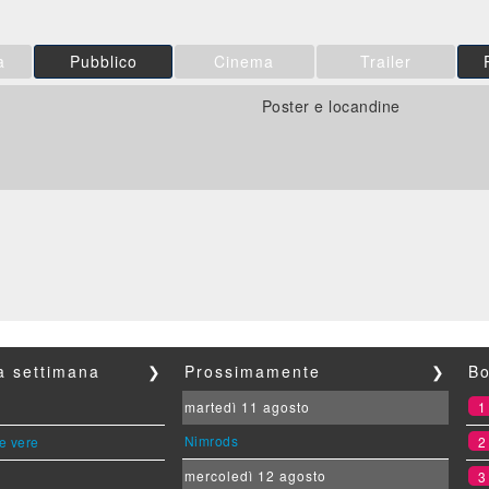
a
Pubblico
Cinema
Trailer
Poster e locandine
la settimana
❯
Prossimamente
❯
Bo
martedì 11 agosto
Nimrods
le vere
mercoledì 12 agosto