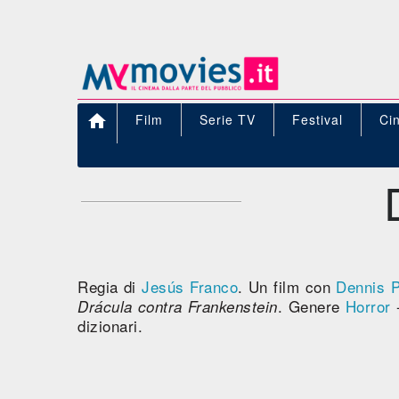

Film
Serie TV
Festival
Ci
Regia di
Jesús Franco
. Un film con
Dennis P
. Genere
Horror
Drácula contra Frankenstein
dizionari.