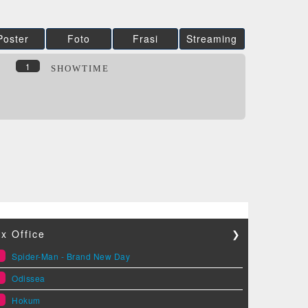
Poster
Foto
Frasi
Streaming
1
SHOWTIME
x Office
❯
1
Spider-Man - Brand New Day
2
Odissea
3
Hokum