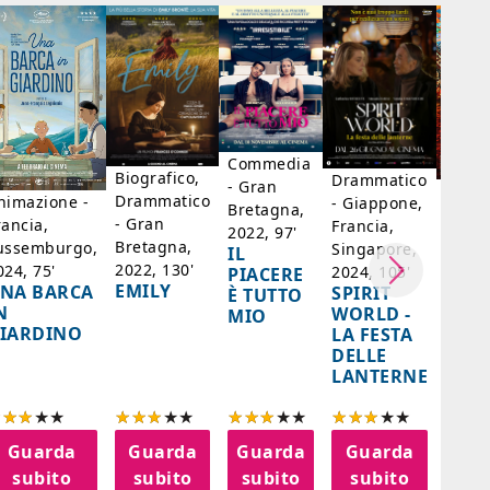
Commedia
Biografico,
Drammatico
- Gran
Biogr
Drammatico
nimazione -
- Giappone,
Bretagna,
Franc
- Gran
rancia,
Francia,
2022, 97'
Belgi
Bretagna,
ussemburgo,
Singapore,
IL
98'
2022, 130'
024, 75'
2024, 105'
PIACERE
LA D
EMILY
NA BARCA
SPIRIT
È TUTTO
DI F
N
WORLD -
MIO
- SA
IARDINO
LA FESTA
BER
DELLE
LANTERNE
Guarda
Guarda
Guarda
Guarda
G
subito
subito
subito
subito
s