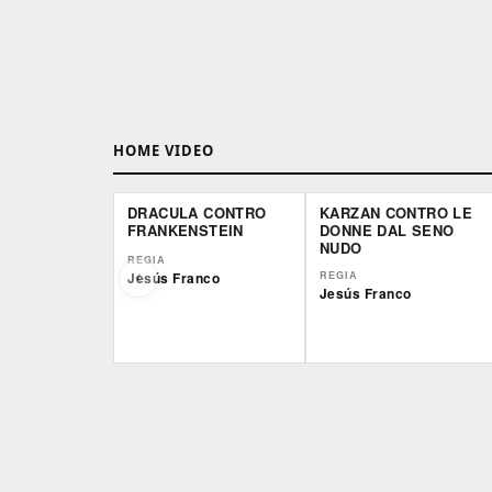
HOME VIDEO
DRACULA CONTRO
KARZAN CONTRO LE
FRANKENSTEIN
DONNE DAL SENO
NUDO
REGIA
Jesús Franco
REGIA
Jesús Franco
IBS
IBS
DVD
DVD
Feltrinelli
Feltrinelli
DVD
DVD