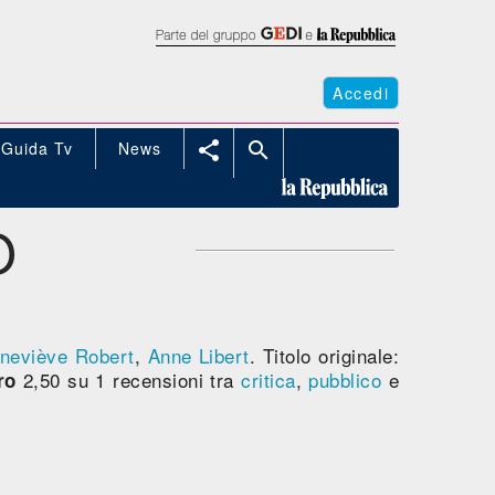
Accedi
Guida Tv
News


O
neviève Robert
,
Anne Libert
. Titolo originale:
2,50 su 1 recensioni tra
critica
,
pubblico
e
ro