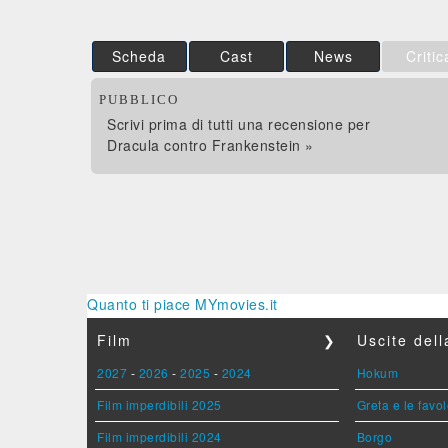
Scheda
Cast
News
Critic
PUBBLICO
Scrivi prima di tutti una recensione per
Dracula contro Frankenstein »
Quanto ti piace MYmovies.it
Film
❯
Uscite del
2027
-
2026
-
2025
-
2024
Hokum
Film imperdibili 2025
Greta e le favo
Film imperdibili 2024
Borgo