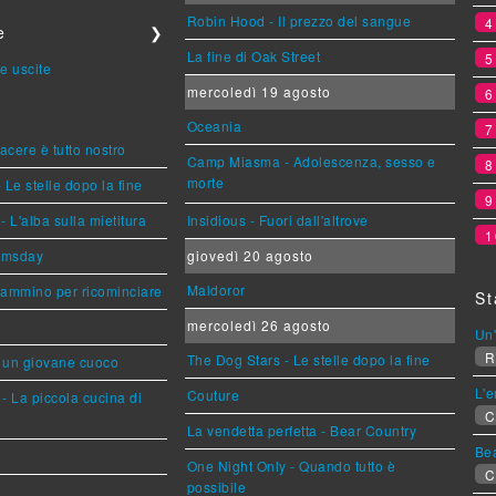
Robin Hood - Il prezzo del sangue
e
❯
La fine di Oak Street
e uscite
mercoledì 19 agosto
Oceania
piacere è tutto nostro
Camp Miasma - Adolescenza, sesso e
morte
 Le stelle dopo la fine
L'alba sulla mietitura
Insidious - Fuori dall'altrove
1
omsday
giovedì 20 agosto
Maldoror
cammino per ricominciare
St
mercoledì 26 agosto
Un'
R
The Dog Stars - Le stelle dopo la fine
i un giovane cuoco
L'
Couture
- La piccola cucina di
C
La vendetta perfetta - Bear Country
Be
One Night Only - Quando tutto è
C
possibile