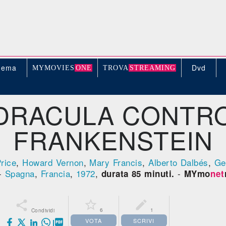
nema
Dvd
MYMOVIE
S
ONE
TROV
A
STREAMING
DRACULA CONTR
FRANKENSTEIN
rice
,
Howard Vernon
,
Mary Francis
,
Alberto Dalbés
,
Ge
-
Spagna
,
Francia
,
1972
,
-
durata 85 minuti.
MYmo
net



6
1
Condividi
VOTA
SCRIVI
