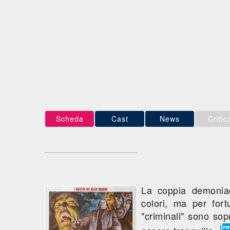
Scheda
Cast
News
Critic
La coppia demoniac
colori, ma per for
"criminali" sono sop