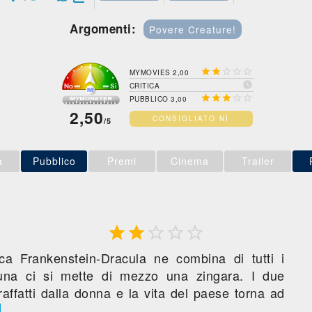
Argomenti:
Povere Creature!





MYMOVIES 2,00

CRITICA





PUBBLICO 3,00
2,50
CONSIGLIATO NÌ
/5
a
Pubblico
Premi
Cinema
Trailer





a Frankenstein-Dracula ne combina di tutti i
tuna ci si mette di mezzo una zingara. I due
raffatti dalla donna e la vita del paese torna ad
