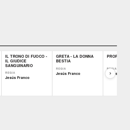
IL TRONO DI FUOCO -
GRETA - LA DONNA
PROFONDE
IL GIUDICE
BESTIA
SANGUINARIO
REGIA
REGIA
REGIA
Jesús Franco
Jesús Franc
Jesús Franco
IBS
IBS
IBS
DVD
DVD
Feltrinelli
Feltrinelli
DVD