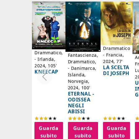
Drammatico
Drammatico,
- Francia,
Fantascienza,
A
- Irlanda,
2024, 77'
Drammatico,
F
2024, 105'
LA SCELTA
- Danimarca,
L
KNEECAP
DI JOSEPH
Islanda,
2
Norvegia,
U
2024, 100'
I
ETERNAL -
G
ODISSEA
NEGLI
ABISSI
Guarda
Guarda
Guarda
subito
subito
subito