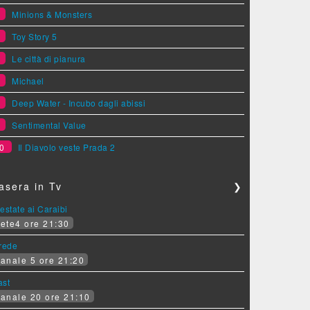
4
Minions & Monsters
5
Toy Story 5
6
Le città di pianura
7
Michael
8
Deep Water - Incubo dagli abissi
9
Sentimental Value
0
Il Diavolo veste Prada 2
asera in Tv
❯
estate ai Caraibi
ete4 ore 21:30
erede
anale 5 ore 21:20
ast
anale 20 ore 21:10