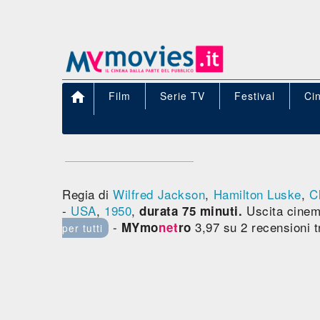

Film
Serie TV
Festival
Ci
Regia di
Wilfred Jackson
,
Hamilton Luske
,
C
-
USA
,
1950
,
Uscita cine
durata 75 minuti.
-
3,97 su 2 recensioni 
MYmo
net
ro
per tutti