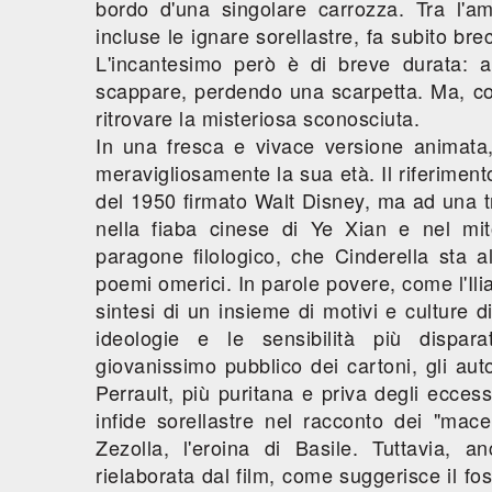
bordo d'una singolare carrozza. Tra l'am
incluse le ignare sorellastre, fa subito bre
L'incantesimo però è di breve durata: a 
scappare, perdendo una scarpetta. Ma, con
ritrovare la misteriosa sconosciuta.
In una fresca e vivace versione animat
meravigliosamente la sua età. Il riferime
del 1950 firmato Walt Disney, ma ad una tr
nella fiaba cinese di Ye Xian e nel mit
paragone filologico, che Cinderella sta a
poemi omerici. In parole povere, come l'Ilia
sintesi di un insieme di motivi e culture d
ideologie e le sensibilità più dispar
giovanissimo pubblico dei cartoni, gli aut
Perrault, più puritana e priva degli eccessi
infide sorellastre nel racconto dei "mace
Zezolla, l'eroina di Basile. Tuttavia,
rielaborata dal film, come suggerisce il fos