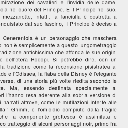
mirazione dei cavalieri e l'invidia delle dame,
ccia nel cuore del Principe. E il Principe nel suo.
mezzanotte, infatti, la fanciulla è costretta a
quistato dal suo fascino, il Principe è deciso a
a, Cenerentola è un personaggio che maschera
nto non è semplicemente a questo lungometraggio
adizione antichissima che affonda le sue origini
o dell'etera Rodopi. Si potrebbe dire, con un
lla tradizione come la recensione pisistratea ai
de e l'Odissea, la fiaba della Disney è l'elegante
iverse, di una storia più volte riedita secondo le
ate. Ma, essendo destinata specialmente al
ori l'hanno resa aderente alla sobria versione di
 narrati altrove, come le mutilazioni inferte alle
llai" Grimm, o l'omicidio compiuto dalla fragile
 anche la componente grottesca è assimilata e
co tratteggio di alcuni personaggi noir, primo fra