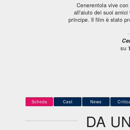
Cenerentola vive con 
all'aiuto dei suoi amici
principe. Il film è stato 
Ce
su
Scheda
Cast
News
Critic
DA UN