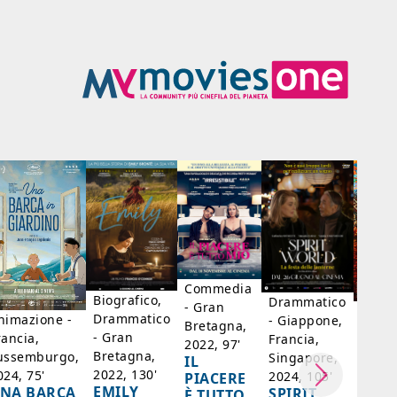
Commedia
Biografico,
Drammatico
- Gran
Biogr
Drammatico
nimazione -
- Giappone,
Bretagna,
Franc
- Gran
rancia,
Francia,
2022, 97'
Belgi
Bretagna,
ussemburgo,
Singapore,
IL
98'
2022, 130'
024, 75'
2024, 105'
PIACERE
LA D
EMILY
NA BARCA
SPIRIT
È TUTTO