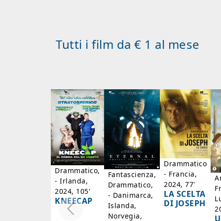
Tutti i film da € 1 al mese
Drammatico
Drammatico,
- Francia,
Fantascienza,
A
- Irlanda,
2024, 77'
Drammatico,
F
2024, 105'
LA SCELTA
- Danimarca,
L
KNEECAP
DI JOSEPH
Islanda,
2
Norvegia,
U