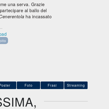
come una serva. Grazie
 partecipare al ballo del
ha incassato
Cenerentola
load
bito
Poster
Foto
Frasi
Streaming
SSIMA,