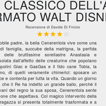
 CLASSICO DELL'
RMATO WALT DISN
Recensione di Davide Di Finizio





obile padre, la bella Cenerentola vive come una
di famiglia, succube della matrigna, la perfida
delle bruttissime sorellastre Anastasia e
olata dall'affetto delle creaturine che popolano
topolini Giac e GasGas e il fido cane Tobia, la
o, di quelli veramente chimerici: sposare un
ice e contenta per tutta la vita. Quando un giorno
ia che il Re ha indetto un grande ballo, perché il
giovani del regno la sua sposa, Cenerentola sente
sione che aspettava. Col magico intervento della
ragazza si presenta totalmente trasformata e a