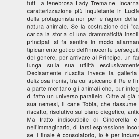
tutti la tenebrosa Lady Tremaine, incarn
caratterizzazione più inquietante in Luc
della protagonista non per le ragioni dell
natura animale. Se la costruzione dei "cat
carica la storia di una drammaticità inso
principali si fa sentire in modo allarman
tipicamente gotico dell'innocente perseguit
del genere, per arrivare al Principe, un fa
lunga sulla sua utilità esclusivament
Decisamente riuscita invece la galleri
deliziosa ironia, tra cui spiccano il Re e
a parte meritano gli animali che, pur inte
di fatto un universo parallelo. Oltre al gi
sua nemesi, il cane Tobia, che riassume 
riscatto, risolutivo sul piano diegetico, ant
Ma tratto indiscutibile di Cinderella 
nell'immaginario, di farsi espressione inco
se il finale è consolatorio, lo è per indu