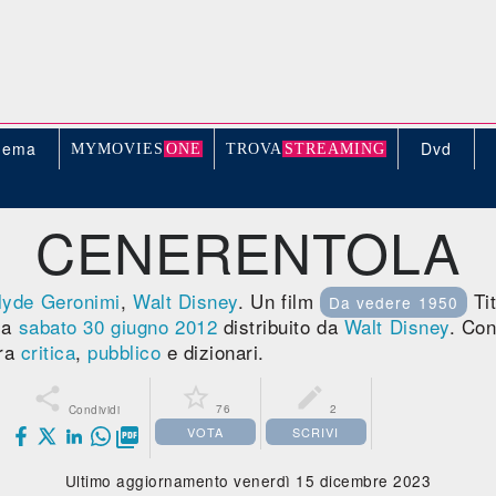
nema
Dvd
MYMOVIE
S
ONE
TROV
A
STREAMING
CENERENTOLA
lyde Geronimi
,
Walt Disney
. Un film
Tit
Da vedere 1950
ma
sabato 30
giugno 2012
distribuito da
Walt Disney
. Con
tra
critica
,
pubblico
e dizionari.



76
2
Condividi
VOTA
SCRIVI

Ultimo aggiornamento venerdì 15 dicembre 2023