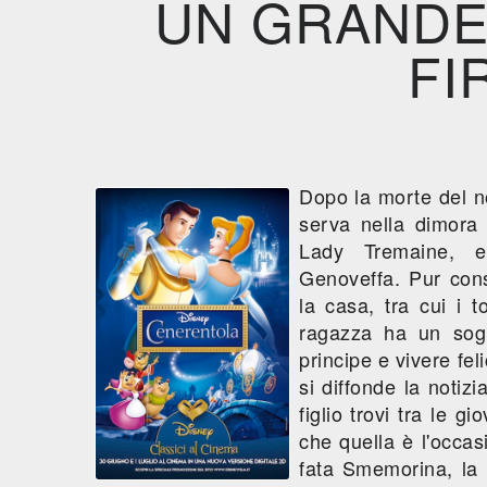
UN GRANDE
FI
Dopo la morte del n
serva nella dimora 
Lady Tremaine, e 
Genoveffa. Pur cons
la casa, tra cui i 
ragazza ha un sogn
principe e vivere fel
si diffonde la notiz
figlio trovi tra le 
che quella è l'occa
fata Smemorina, la 