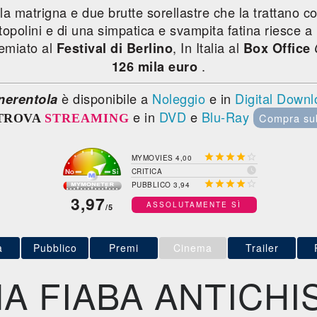
la matrigna e due brutte sorellastre che la trattano 
 topolini e di una simpatica e svampita fatina riesce a
premiato al
, In Italia al
Festival di Berlino
Box Office
.
126 mila euro
è disponibile a
Noleggio
e in
Digital Down
nerentola
e in
DVD
e
Blu-Ray
Compra su
TROVA
STREAMING





MYMOVIES 4,00

CRITICA





PUBBLICO 3,94
3,97
ASSOLUTAMENTE SÌ
/5
a
Pubblico
Premi
Cinema
Trailer
A FIABA ANTICHI