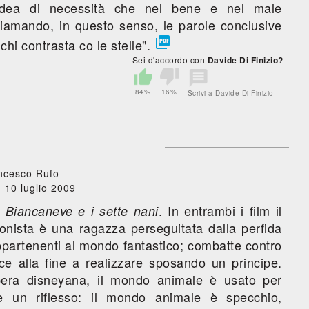
idea di necessità che nel bene e nel male
hiamando, in questo senso, le parole conclusive

chi contrasta co le stelle".
Sei d'accordo con
Davide Di Finizio?
84%
16%
Scrivi a Davide Di Finizio
ncesco Rufo
 10 luglio 2009
i
. In entrambi i film il
Biancaneve e i sette nani
gonista è una ragazza perseguitata dalla perfida
 appartenenti al mondo fantastico; combatte contro
ce alla fine a realizzare sposando un principe.
opera disneyana, il mondo animale è usato per
un riflesso: il mondo animale è specchio,