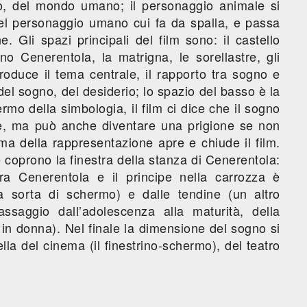
o, del mondo umano; il personaggio animale si
el personaggio umano cui fa da spalla, e passa
ne. Gli spazi principali del film sono: il castello
no Cenerentola, la matrigna, le sorellastre, gli
troduce il tema centrale, il rapporto tra sogno e
del sogno, del desiderio; lo spazio del basso è la
rmo della simbologia, il film ci dice che il sogno
le, ma può anche diventare una prigione se non
tema della rappresentazione apre e chiude il film.
he coprono la finestra della stanza di Cenerentola:
tra Cenerentola e il principe nella carrozza è
una sorta di schermo) e dalle tendine (un altro
passaggio dall’adolescenza alla maturità, della
in donna). Nel finale la dimensione del sogno si
a del cinema (il finestrino-schermo), del teatro