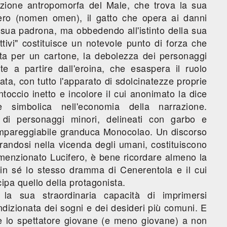
azione antropomorfa del Male, che trova la sua
ifero (nomen omen), il gatto che opera ai danni
a sua padrona, ma obbedendo all'istinto della sua
tivi" costituisce un notevole punto di forza che
lita per un cartone, la debolezza dei personaggi
te a partire dall'eroina, che esaspera il ruolo
ata, con tutto l'apparato di sdolcinatezze proprie
ntoccio inetto e incolore il cui anonimato la dice
e simbolica nell'economia della narrazione.
a di personaggi minori, delineati con garbo e
 l'impareggiabile granduca Monocolao. Un discorso
grandosi nella vicenda degli umani, costituiscono
à menzionato Lucifero, è bene ricordare almeno la
in sé lo stesso dramma di Cenerentola e il cui
icipa quello della protagonista.
è la sua straordinaria capacità di imprimersi
ndizionata dei sogni e dei desideri più comuni. E
rre lo spettatore giovane (e meno giovane) a non