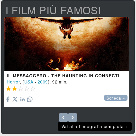
I FILM PIÙ FAMOSI
IL MESSAGGERO - THE HAUNTING IN CONNECTICUT
Horror
, (
USA
-
2009
), 92 min.





Scheda »
Vai alla filmografia completa »