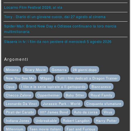
Locarno Film Festival 2026, al via
Tony - Diario di un giovane cuoco, dal 27 agosto al cinema
Spider-Man: Brand New Day e Odissea continuano la loro marcia
multimilionaria
Stasera in tv: i film da non perdere di mercoledì 5 agosto 2026
Argomenti
Minions
Scary Movie
Gomorra
28 giorni dopo
Now You See Me
M3gan
Tutti i film dedicati a Dragon Trainer
Opus
I film e le serie ispirate a Il gattopardo
Biancaneve
Checco Zalone
Oppenheimer
Baby Sitter
Royal Family
Leonardo Da Vinci
Jurassic Park - World
Cinquanta sfumature
Pirati dei Caraibi
007 James Bond
Auto da corsa
Virus
Indiana Jones
Unbreakable
Robert Langdon
Harry Potter
Millennium
Teen movie italiani
Fast and Furious