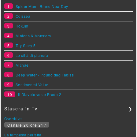
1
Spider-Man - Brand New Day
2
Odissea
3
Hokum
4
Minions & Monsters
5
Toy Story 5
6
Le città di pianura
7
Michael
8
Deep Water - Incubo dagli abissi
9
Sentimental Value
10
Il Diavolo veste Prada 2
Stasera in Tv
❯
Overdrive
Canale 20 ore 21.1
La tempesta perfetta