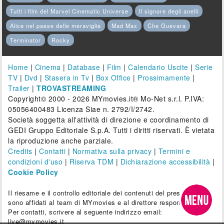
Tutti i film del Marvel Cinematic Universe
Il signore degli anelli
Alice nel paese delle meraviglie
Mad Max
Che Guevara
Terminator
Rocky
Home
|
Cinema
|
Database
|
Film
|
Calendario Uscite
|
Serie
TV
|
Dvd
|
Stasera in Tv
|
Box Office
|
Prossimamente
|
Trailer
|
TROVASTREAMING
Copyright© 2000 - 2026 MYmovies.it® Mo-Net s.r.l. P.IVA:
05056400483 Licenza Siae n. 2792/I/2742.
Società soggetta all'attività di direzione e coordinamento di
GEDI Gruppo Editoriale S.p.A. Tutti i diritti riservati. È vietata
la riproduzione anche parziale.
Credits
|
Contatti
|
Normativa sulla privacy
|
Termini e
condizioni d'uso
|
Riserva TDM
|
Dichiarazione accessibilità
|
Cookie Policy
Il riesame e il controllo editoriale dei contenuti del presente sito
sono affidati al team di MYmovies e al direttore responsabile.
Per contatti, scrivere al seguente indirizzo email:
live@mymovies.it