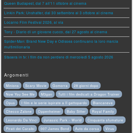
Queen Budapest, dal 7 all'11 ottobre al cinema
Linkin Park: Unshatter, dal 30 settembre al 3 ottobre al cinema
Locarno Film Festival 2026, al via
Tony - Diario di un giovane cuoco, dal 27 agosto al cinema
Spider-Man: Brand New Day e Odissea continuano la loro marcia
multimilionaria
Stasera in tv: i film da non perdere di mercoledì 5 agosto 2026
Argomenti
Minions
Scary Movie
Gomorra
28 giorni dopo
Now You See Me
M3gan
Tutti i film dedicati a Dragon Trainer
Opus
I film e le serie ispirate a Il gattopardo
Biancaneve
Checco Zalone
Oppenheimer
Baby Sitter
Royal Family
Leonardo Da Vinci
Jurassic Park - World
Cinquanta sfumature
Pirati dei Caraibi
007 James Bond
Auto da corsa
Virus