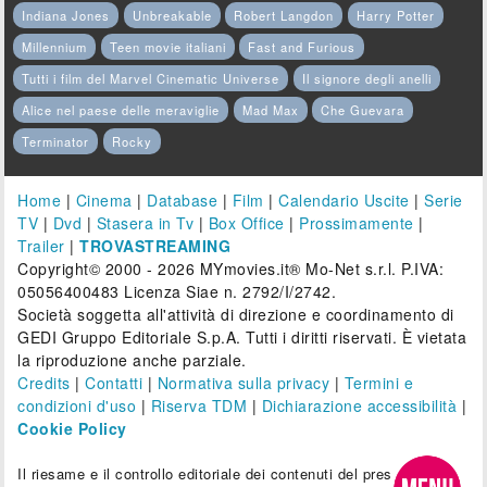
Indiana Jones
Unbreakable
Robert Langdon
Harry Potter
Millennium
Teen movie italiani
Fast and Furious
Tutti i film del Marvel Cinematic Universe
Il signore degli anelli
Alice nel paese delle meraviglie
Mad Max
Che Guevara
Terminator
Rocky
Home
|
Cinema
|
Database
|
Film
|
Calendario Uscite
|
Serie
TV
|
Dvd
|
Stasera in Tv
|
Box Office
|
Prossimamente
|
Trailer
|
TROVASTREAMING
Copyright© 2000 - 2026 MYmovies.it® Mo-Net s.r.l. P.IVA:
05056400483 Licenza Siae n. 2792/I/2742.
Società soggetta all'attività di direzione e coordinamento di
GEDI Gruppo Editoriale S.p.A. Tutti i diritti riservati. È vietata
la riproduzione anche parziale.
Credits
|
Contatti
|
Normativa sulla privacy
|
Termini e
condizioni d'uso
|
Riserva TDM
|
Dichiarazione accessibilità
|
Cookie Policy
Il riesame e il controllo editoriale dei contenuti del presente sito