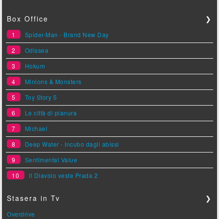
Box Office
❯
1
Spider-Man - Brand New Day
2
Odissea
3
Hokum
4
Minions & Monsters
5
Toy Story 5
6
Le città di pianura
7
Michael
8
Deep Water - Incubo dagli abissi
9
Sentimental Value
10
Il Diavolo veste Prada 2
Stasera in Tv
❯
Overdrive