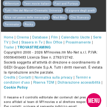
Millennium
Teen movie italiani
Fast and Furious
Tutti i film del Marvel Cinematic Universe
Il signore degli anelli
Alice nel paese delle meraviglie
Mad Max
Che Guevara
Terminator
Rocky
Home
|
Cinema
|
Database
|
Film
|
Calendario Uscite
|
Serie
TV
|
Dvd
|
Stasera in Tv
|
Box Office
|
Prossimamente
|
Trailer
|
TROVASTREAMING
Copyright© 2000 - 2026 MYmovies.it® Mo-Net s.r.l. P.IVA:
05056400483 Licenza Siae n. 2792/I/2742.
Società soggetta all'attività di direzione e coordinamento di
GEDI Gruppo Editoriale S.p.A. Tutti i diritti riservati. È vietata
la riproduzione anche parziale.
Credits
|
Contatti
|
Normativa sulla privacy
|
Termini e
condizioni d'uso
|
Riserva TDM
|
Dichiarazione accessibilità
|
Cookie Policy
Il riesame e il controllo editoriale dei contenuti del presente sito
sono affidati al team di MYmovies e al direttore responsabile.
Per contatti, scrivere al seguente indirizzo email: