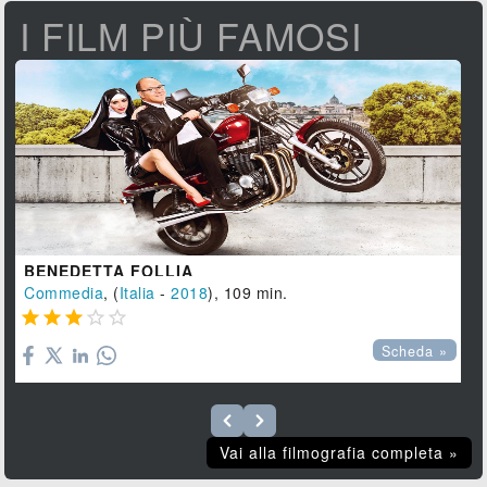
I FILM PIÙ FAMOSI
BENEDETTA FOLLIA
Commedia
, (
Italia
-
2018
), 109 min.





Scheda »
Vai alla filmografia completa »