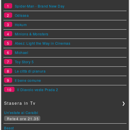
1
Spider-Man - Brand New Day
2
Odissea
3
Hokum
4
Minions & Monsters
5
Ateez: Light the Way in Cinemas
6
Michael
7
Toy Story 5
8
Le città di pianura
9
Il bene comune
10
Il Diavolo veste Prada 2
Stasera in Tv
❯
Un'estate ai Caraibi
Rete4 ore 21.35
Beast