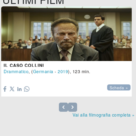
IL CASO COLLINI
Drammatico
, (
Germania
-
2019
), 123 min.

Scheda »
Vai alla filmografia completa »