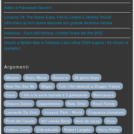
Addio a Francesco Guccini
Locarno 79: The Green Eyes, Fanny Liatard e Jérémy Trouilh
affrontano la loro opera seconda con grande tensione morale
Insidious - Fuori dall'altrove, il trailer finale del film [HD]
Grazie a Spider-Man e Odissea il box office 2026 supera i 50 milioni di
spettatori
Argomenti
Minions
Scary Movie
Gomorra
28 giorni dopo
Now You See Me
M3gan
Tutti i film dedicati a Dragon Trainer
Opus
I film e le serie ispirate a Il gattopardo
Biancaneve
Checco Zalone
Oppenheimer
Baby Sitter
Royal Family
Leonardo Da Vinci
Jurassic Park - World
Cinquanta sfumature
Pirati dei Caraibi
007 James Bond
Auto da corsa
Virus
Indiana Jones
Unbreakable
Robert Langdon
Harry Potter