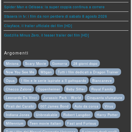
Spider Man e Odissea: la super coppia continua a correre
Stasera in tv: i film da non perdere di sabato 8 agosto 2026
Clayface, il trailer ufficiale del film [HD]
Godzilla Minus Zero, il teaser trailer del film [HD]
Argomenti
Minions
Scary Movie
Gomorra
28 giorni dopo
Now You See Me
M3gan
Tutti i film dedicati a Dragon Trainer
Opus
I film e le serie ispirate a Il gattopardo
Biancaneve
Checco Zalone
Oppenheimer
Baby Sitter
Royal Family
Leonardo Da Vinci
Jurassic Park - World
Cinquanta sfumature
Pirati dei Caraibi
007 James Bond
Auto da corsa
Virus
Indiana Jones
Unbreakable
Robert Langdon
Harry Potter
Millennium
Teen movie italiani
Fast and Furious
Tutti i film del Marvel Cinematic Universe
Il signore degli anelli