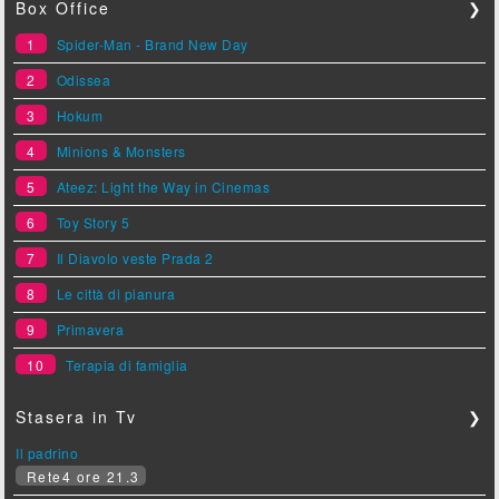
Box Office
❯
1
Spider-Man - Brand New Day
2
Odissea
3
Hokum
4
Minions & Monsters
5
Ateez: Light the Way in Cinemas
6
Toy Story 5
7
Il Diavolo veste Prada 2
8
Le città di pianura
9
Primavera
10
Terapia di famiglia
Stasera in Tv
❯
Il padrino
Rete4 ore 21.3