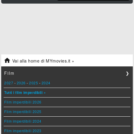

Vai alla home di MYmovies.it »
Film
❯
2027
-
2026
-
2025
-
2024
Tutti i film imperdibili »
Film imperdibili 2026
Film imperdibili 2025
Film imperdibili 2024
Film imperdibili 2023