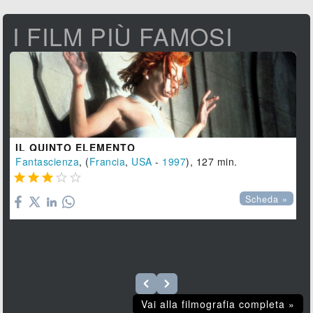
I FILM PIÙ FAMOSI
IL QUINTO ELEMENTO
Fantascienza
, (
Francia
,
USA
-
1997
), 127 min.





Scheda »
Vai alla filmografia completa »