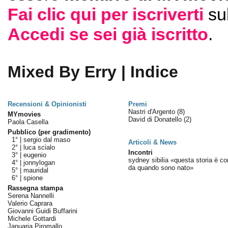
Fai clic qui per iscriverti
su
Accedi se sei già iscritto
.
Mixed By Erry | Indice
Recensioni & Opinionisti
Premi
Nastri d'Argento
(8)
MYmovies
David di Donatello
(2)
Paola Casella
Pubblico (per gradimento)
1° |
sergio dal maso
Articoli & News
2° |
luca scialo
Incontri
3° |
eugenio
sydney sibilia «questa storia è c
4° |
jonnylogan
da quando sono nato»
5° |
mauridal
6° |
spione
Rassegna stampa
Serena Nannelli
Valerio Caprara
Giovanni Guidi Buffarini
Michele Gottardi
Januaria Piromallo