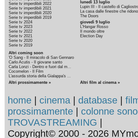
lunedì 13 luglio
Serie tv imperdibili 2022
Lupin III - Il castello di Cagliostr
Serie tv imperdibili 2021
La casa dalle finestre che ridono
Serie tv imperdibili 2020
The Doors
Serie tv imperdibili 2019
Serie tv 2024
giovedì 9 luglio
Serie tv 2023
L'Hangar Rosso
Serie tv 2022
Il mondo oltre
Serie tv 2021
Election Day
Serie tv 2020
Serie tv 2019
Altri coming soon
'O Sang - Il miracolo di San Gennaro
Carlo Acutis - Il giovane santo
Carla Lonzi - Dentro e fuori dal m...
Cocomelon - Il Film
L'assurda storia della Gialappa's ...
Altri prossimamente »
Altri film al cinema »
home
|
cinema
|
database
|
fil
prossimamente
|
colonne sono
TROVASTREAMING
|
Copyright© 2000 - 2026 MYmov