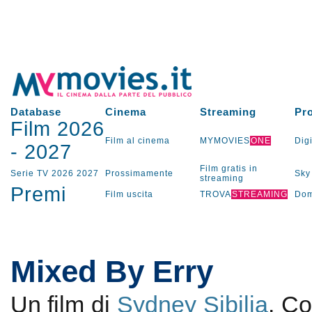
Database
Cinema
Streaming
Pr
Film 2026
Film al cinema
MYMOVIES
ONE
Digi
-
2027
Film gratis in
Serie TV
2026
2027
Prossimamente
Sky
streaming
Premi
Film uscita
TROVA
STREAMING
Dom
Mixed By Erry
Un film di
Sydney Sibilia
. C