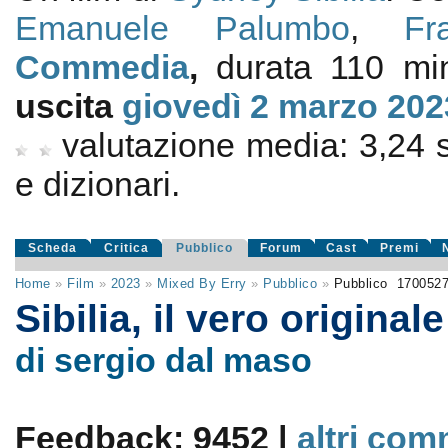
Emanuele Palumbo
,
Fr
Commedia
,
durata 110 min
uscita
giovedì 2
marzo 202
valutazione media:
3,24
e dizionari.
Scheda
Critica
Pubblico
Forum
Cast
Premi
Home
»
Film
»
2023
»
Mixed By Erry
»
Pubblico
»
Pubblico
170052
Sibilia, il vero original
di sergio dal maso
Feedback: 9452 |
altri com