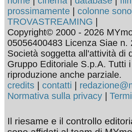
home
|
cinema
|
database
|
fil
prossimamente
|
colonne sono
TROVASTREAMING
|
Copyright© 2000 - 2026 MYmov
05056400483 Licenza Siae n. 
Società soggetta all'attività d
Gruppo Editoriale S.p.A. Tutti i d
riproduzione anche parziale.
credits
|
contatti
|
redazione@m
Normativa sulla privacy
|
Termi
Il riesame e il controllo editor