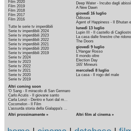
Film 2020
Deep Water - Incubo dagli abissi
Film 2019
A New Dawn
Film 2018
giovedì 16 luglio
Film 2017
Odissea
Film 2016
Agent of Happiness - Il Bhutan e 
Tutte le serie tv imperdibili
lunedì 13 luglio
Serie tv imperdibili 2024
Lupin III - Il castello di Cagliostr
Serie tv imperdibili 2023
La casa dalle finestre che ridono
Serie tv imperdibili 2022
The Doors
Serie tv imperdibili 2021
giovedì 9 luglio
Serie tv imperdibili 2020
L'Hangar Rosso
Serie tv imperdibili 2019
Il mondo oltre
Serie tv 2024
Election Day
Serie tv 2023
165' Mineurs
Serie tv 2022
Serie tv 2021
mercoledì 8 luglio
Serie tv 2020
La casa - Il rogo del male
Serie tv 2019
Altri coming soon
'O Sang - Il miracolo di San Gennaro
Carlo Acutis - Il giovane santo
Carla Lonzi - Dentro e fuori dal m...
Cocomelon - Il Film
L'assurda storia della Gialappa's ...
Altri prossimamente »
Altri film al cinema »