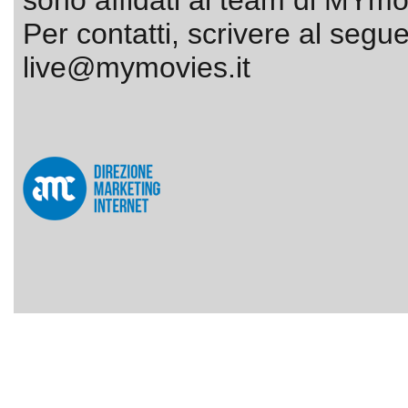
sono affidati al team di MYmov
Per contatti, scrivere al segue
live@mymovies.it