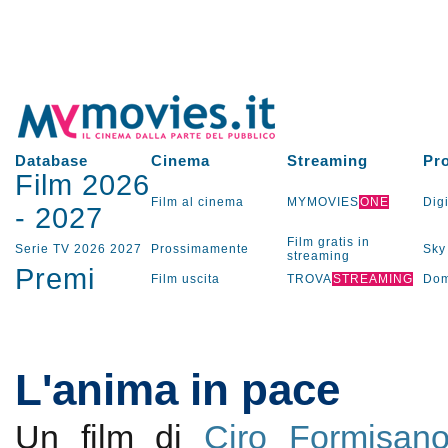
Database
Cinema
Streaming
Pr
Film 2026
Film al cinema
MYMOVIES
ONE
Digi
-
2027
Film gratis in
Serie TV
2026
2027
Prossimamente
Sky
streaming
Premi
Film uscita
TROVA
STREAMING
Dom
L'anima in pace
Un film di
Ciro Formisan