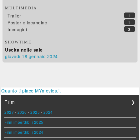
MULTIMEDIA
Trailer
1
Poster e locandine
1
Immagini
3
SHOWTIME
Uscita nelle sale
giovedì 18
gennaio 2024
Quanto ti piace MYmovies.it
Film
❯
2027
-
2026
-
2025
-
2024
Film imperdibili 2025
Film imperdibili 2024