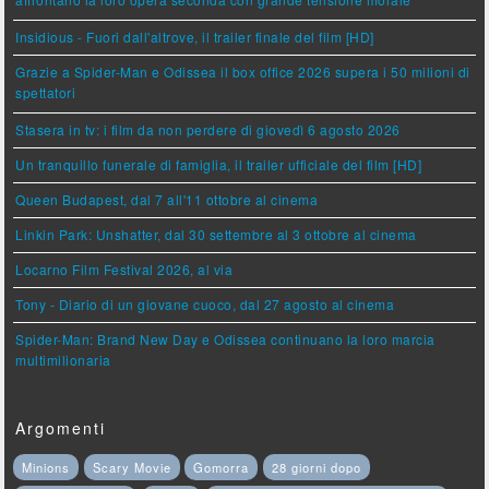
affrontano la loro opera seconda con grande tensione morale
Insidious - Fuori dall'altrove, il trailer finale del film [HD]
Grazie a Spider-Man e Odissea il box office 2026 supera i 50 milioni di
spettatori
Stasera in tv: i film da non perdere di giovedì 6 agosto 2026
Un tranquillo funerale di famiglia, il trailer ufficiale del film [HD]
Queen Budapest, dal 7 all'11 ottobre al cinema
Linkin Park: Unshatter, dal 30 settembre al 3 ottobre al cinema
Locarno Film Festival 2026, al via
Tony - Diario di un giovane cuoco, dal 27 agosto al cinema
Spider-Man: Brand New Day e Odissea continuano la loro marcia
multimilionaria
Argomenti
Minions
Scary Movie
Gomorra
28 giorni dopo