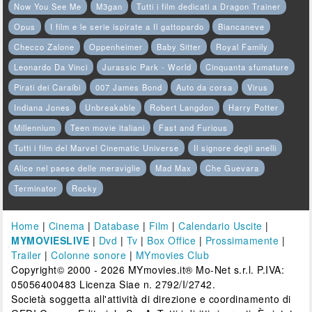
Now You See Me
M3gan
Tutti i film dedicati a Dragon Trainer
Opus
I film e le serie ispirate a Il gattopardo
Biancaneve
Checco Zalone
Oppenheimer
Baby Sitter
Royal Family
Leonardo Da Vinci
Jurassic Park - World
Cinquanta sfumature
Pirati dei Caraibi
007 James Bond
Auto da corsa
Virus
Indiana Jones
Unbreakable
Robert Langdon
Harry Potter
Millennium
Teen movie italiani
Fast and Furious
Tutti i film del Marvel Cinematic Universe
Il signore degli anelli
Alice nel paese delle meraviglie
Mad Max
Che Guevara
Terminator
Rocky
Home
|
Cinema
|
Database
|
Film
|
Calendario Uscite
|
MYMOVIESLIVE
|
Dvd
|
Tv
|
Box Office
|
Prossimamente
|
Trailer
|
Colonne sonore
|
MYmovies Club
Copyright© 2000 - 2026 MYmovies.it® Mo-Net s.r.l. P.IVA:
05056400483 Licenza Siae n. 2792/I/2742.
Società soggetta all'attività di direzione e coordinamento di