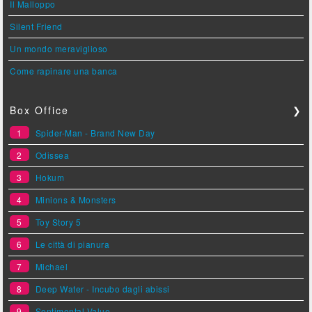
Il Malloppo
Silent Friend
Un mondo meraviglioso
Come rapinare una banca
Box Office
❯
1
Spider-Man - Brand New Day
2
Odissea
3
Hokum
4
Minions & Monsters
5
Toy Story 5
6
Le città di pianura
7
Michael
8
Deep Water - Incubo dagli abissi
9
Sentimental Value