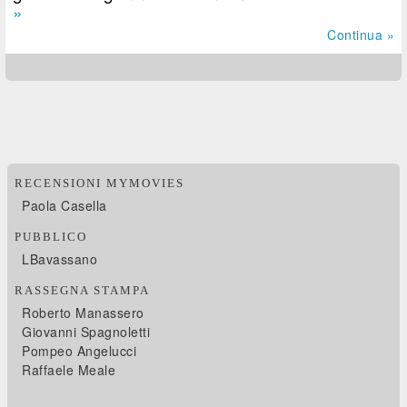
»
Continua »
RECENSIONI MYMOVIES
Paola Casella
PUBBLICO
LBavassano
RASSEGNA STAMPA
Roberto Manassero
Giovanni Spagnoletti
Pompeo Angelucci
Raffaele Meale