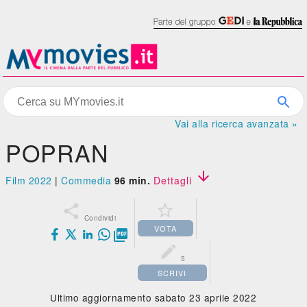
Vai alla ricerca avanzata »
POPRAN

Film 2022
|
Commedia
96 min.
Dettagli


Condividi
VOTA


5
SCRIVI
Ultimo aggiornamento sabato 23 aprile 2022