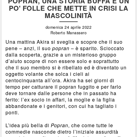
POPRAN, UNA STORIA BUFFA E UN
PO' FOLLE CHE METTE IN CRISI LA
MASCOLINITÀ
domenica 24 aprile 2022
Roberto Manassero
Una mattina Akira si sveglia e scopre che il suo
pene – anzi, il suo
popran
– è sparito. Scioccato
dalla scoperta, grazie a un misterioso gruppo
d’aiuto scopre di non essere solo e soprattutto
che il suo membro si è ribellato ed è diventato un
oggetto volante che solca i cieli ai
centocinquanta all’ora. Akira ha sei giorni di
tempo per catturare il popran fuggito e per farlo
deve tornare dalle persone che in passato ha
ferito: l’ex socio in affari, la moglie e la figlia
abbandonate e i genitori, con cui ha tagliato i
ponti.
L’idea più bella di
Popran
, che come tutte le
commedie nasconde dietro l’iniziale assurdità