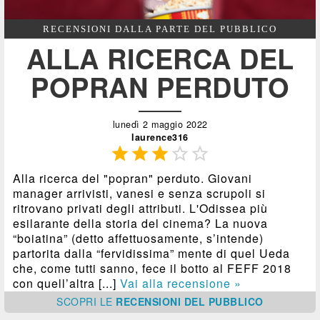
RECENSIONI DALLA PARTE DEL PUBBLICO
ALLA RICERCA DEL
POPRAN PERDUTO
lunedì 2 maggio 2022
laurence316





Alla ricerca del "popran" perduto. Giovani
manager arrivisti, vanesi e senza scrupoli si
ritrovano privati degli attributi. L'Odissea più
esilarante della storia del cinema? La nuova
“boiatina” (detto affettuosamente, s’intende)
partorita dalla “fervidissima” mente di quel Ueda
che, come tutti sanno, fece il botto al FEFF 2018
con quell’altra [...]
Vai alla recensione »
SCOPRI
LE
RECENSIONI DEL PUBBLICO