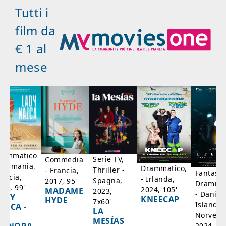
Tutti i
film da
€ 1 al
mese
rammatico
Serie TV,
Commedia
 Germania,
Drammatico,
Thriller -
- Francia,
Fantasci
rancia,
- Irlanda,
Spagna,
2017, 95'
Drammat
025, 99'
2024, 105'
MADAME
2023,
- Danim
ADY
KNEECAP
HYDE
7x60'
Islanda,
AZCA -
LA
Norvegi
A
MESÍAS
2024, 10