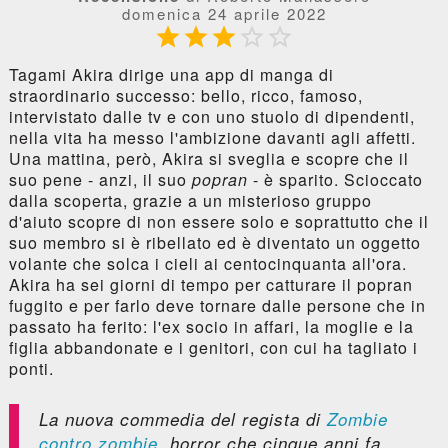
domenica 24 aprile 2022





Tagami Akira dirige una app di manga di
straordinario successo: bello, ricco, famoso,
intervistato dalle tv e con uno stuolo di dipendenti,
nella vita ha messo l'ambizione davanti agli affetti.
Una mattina, però, Akira si sveglia e scopre che il
suo pene - anzi, il suo
popran
- è sparito. Scioccato
dalla scoperta, grazie a un misterioso gruppo
d'aiuto scopre di non essere solo e soprattutto che il
suo membro si è ribellato ed è diventato un oggetto
volante che solca i cieli ai centocinquanta all'ora.
Akira ha sei giorni di tempo per catturare il popran
fuggito e per farlo deve tornare dalle persone che in
passato ha ferito: l'ex socio in affari, la moglie e la
figlia abbandonate e i genitori, con cui ha tagliato i
ponti.
La nuova commedia del regista di
Zombie
contro zombie
, horror che cinque anni fa