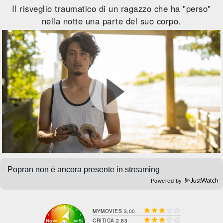
Il risveglio traumatico di un ragazzo che ha "perso"
nella notte una parte del suo corpo.
Powered by





MYMOVIES 3,00





CRITICA 2,83