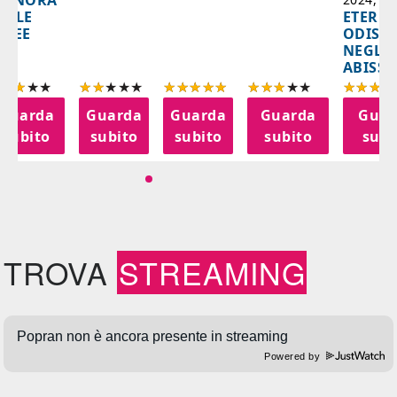
IGNORA
ETERNA
ELLE
ODISS
INEE
NEGLI
ABISSI
Guarda
Guarda
Guarda
Guarda
Guar
subito
subito
subito
subito
subi
TROVA
STREAMING
Powered by