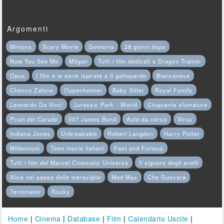
Argomenti
Minions
Scary Movie
Gomorra
28 giorni dopo
Now You See Me
M3gan
Tutti i film dedicati a Dragon Trainer
Opus
I film e le serie ispirate a Il gattopardo
Biancaneve
Checco Zalone
Oppenheimer
Baby Sitter
Royal Family
Leonardo Da Vinci
Jurassic Park - World
Cinquanta sfumature
Pirati dei Caraibi
007 James Bond
Auto da corsa
Virus
Indiana Jones
Unbreakable
Robert Langdon
Harry Potter
Millennium
Teen movie italiani
Fast and Furious
Tutti i film del Marvel Cinematic Universe
Il signore degli anelli
Alice nel paese delle meraviglie
Mad Max
Che Guevara
Terminator
Rocky
Home
|
Cinema
|
Database
|
Film
|
Calendario Uscite
|