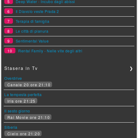
5
Deep Water - Incubo dagli abissi
6
Il Diavolo veste Prada 2
7
Terapia di famiglia
8
Le città di pianura
9
Sentimental Value
10
Rental Family - Nelle vite degli altri
Stasera in Tv
❯
Overdrive
Canale 20 ore 21:10
La tempesta perfetta
Iris ore 21:25
Il sesto giorno
Rai Movie ore 21:10
Siberia
Cielo ore 21:20