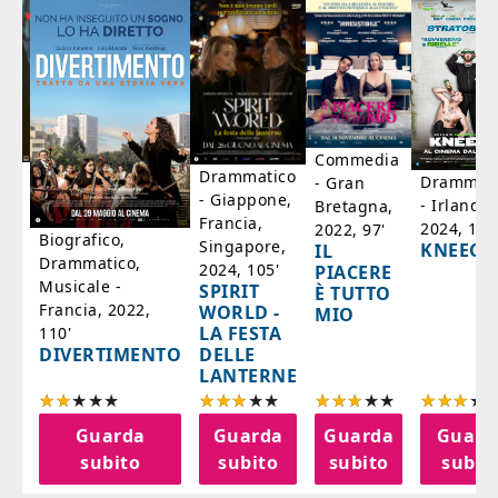
Commedia
ico
Drammatico
Drammati
- Gran
- Giappone,
- Irlanda,
Bretagna,
'
Francia,
2024, 105
2022, 97'
Biografico,
Singapore,
KNEECA
IL
Drammatico,
2024, 105'
PIACERE
Musicale -
SPIRIT
È TUTTO
Francia, 2022,
WORLD -
MIO
LA FESTA
110'
DELLE
DIVERTIMENTO
LANTERNE
a
Guarda
Guarda
Guarda
Guard
o
subito
subito
subito
subit