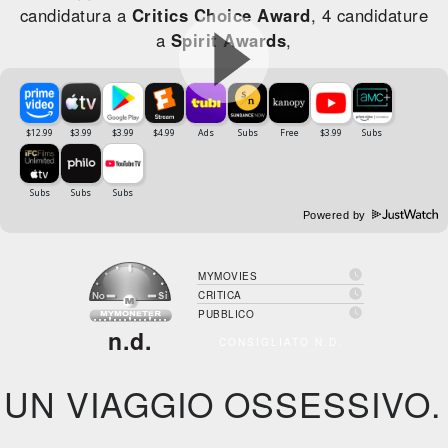
candidatura a
Critics Choice Award
, 4 candidature
a
Spirit Awards
,
Powered by

MYMOVIES

CRITICA

PUBBLICO
n.d.
CONSIGLIATO N.D.
UN VIAGGIO OSSESSIVO.