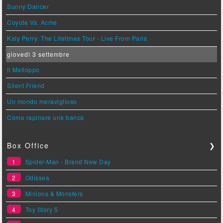
Sunny Dancer
Coyote Vs. Acme
Katy Perry: The Lifetimes Tour - Live From Paris
giovedì 3 settembre
Il Malloppo
Silent Friend
Un mondo meraviglioso
Come rapinare una banca
Box Office
❯
1
Spider-Man - Brand New Day
2
Odissea
3
Minions & Monsters
4
Toy Story 5