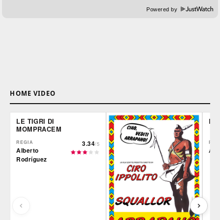
Powered by
HOME VIDEO
LE TIGRI DI
DE
MOMPRACEM
REGIA
3.34
REG
/5
Alberto
Ale
Rodríguez