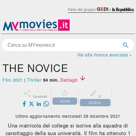
Vai alla ricerca avanzata »
THE NOVICE

Film 2021
|
Thriller
94 min.
Dettagli



2
Condividi
VOTA
SCRIVI
Ultimo aggiornamento mercoledì 29 dicembre 2021
Una matricola del college si iscrive alla squadra di
canottaggio della sua università. Il film ha ottenuto 1