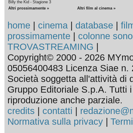
Billy the Kid - Stagione 3
Altri prossimamente »
Altri film al cinema »
home
|
cinema
|
database
|
fil
prossimamente
|
colonne sono
TROVASTREAMING
|
Copyright© 2000 - 2026 MYmov
05056400483 Licenza Siae n. 
Società soggetta all'attività d
Gruppo Editoriale S.p.A. Tutti i d
riproduzione anche parziale.
credits
|
contatti
|
redazione@m
Normativa sulla privacy
|
Termi