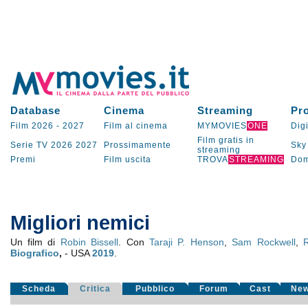
Database
Cinema
Streaming
Pr
Film 2026
-
2027
Film al cinema
MYMOVIES
ONE
Digi
Film gratis in
Serie TV
2026
2027
Prossimamente
Sky
streaming
Premi
Film uscita
TROVA
STREAMING
Dom
Migliori nemici
Un film di
Robin Bissell
. Con
Taraji P. Henson
,
Sam Rockwell
,
R
Biografico
,
- USA
2019
.
Scheda
Critica
Pubblico
Forum
Cast
Ne