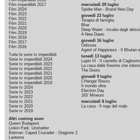
Film imperdibili 2017
mercoledì 29 luglio
Film 2024
Spider-Man - Brand New Day
Film 2023
giovedì 23 luglio
Film 2022
Terapia di famiglia
Film 2021
Blue
Film 2020
Deep Water - Incubo dagli abissi
Film 2019
A New Dawn
Film 2018
giovedì 16 luglio
Film 2017
Odissea
Film 2016
Agent of Happiness - Il Bhutan e 
Tutte le serie tv imperdibili
lunedì 13 luglio
Serie tv imperdibili 2024
Lupin III - Il castello di Cagliostr
Serie tv imperdibili 2023
La casa dalle finestre che ridono
Serie tv imperdibili 2022
The Doors
Serie tv imperdibili 2021
giovedì 9 luglio
Serie tv imperdibili 2020
L'Hangar Rosso
Serie tv imperdibili 2019
Il mondo oltre
Serie tv 2024
Election Day
Serie tv 2023
165' Mineurs
Serie tv 2022
Serie tv 2021
mercoledì 8 luglio
Serie tv 2020
La casa - Il rogo del male
Serie tv 2019
Altri coming soon
Queen Budapest
Linkin Park: Unshatter
Batman: Caped Crusader - Stagione 2
Lanterns