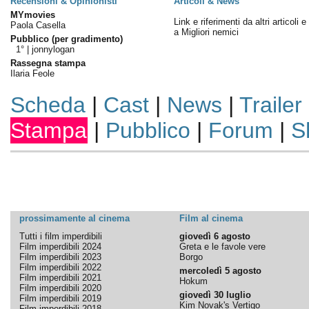
Recensioni & Opinionisti
Articoli & News
MYmovies
Link e riferimenti da altri articoli 
Paola Casella
a Migliori nemici
Pubblico (per gradimento)
1° |
jonnylogan
Rassegna stampa
Ilaria Feole
Scheda
|
Cast
|
News
|
Trailer
Stampa
|
Pubblico
|
Forum
|
S
prossimamente al cinema
Film al cinema
Tutti i film imperdibili
giovedì 6 agosto
Film imperdibili 2024
Greta e le favole vere
Film imperdibili 2023
Borgo
Film imperdibili 2022
mercoledì 5 agosto
Film imperdibili 2021
Hokum
Film imperdibili 2020
giovedì 30 luglio
Film imperdibili 2019
Kim Novak's Vertigo
Film imperdibili 2018