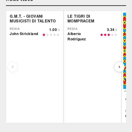
G.M.T. - GIOVANI
LE TIGRI DI
MUSICISTI DI TALENTO
MOMPRACEM
REGIA
1.00
REGIA
3.34
/5
/5
John Strickland
Alberto
Rodríguez
AR
REG
Ciro