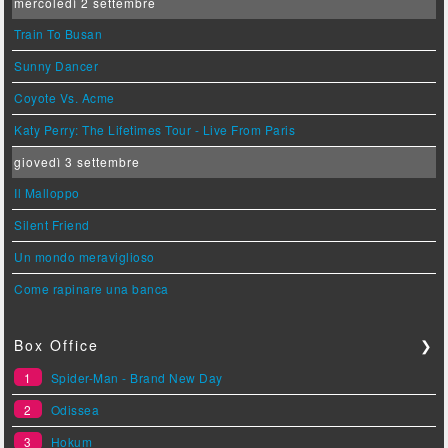
mercoledì 2 settembre
Train To Busan
Sunny Dancer
Coyote Vs. Acme
Katy Perry: The Lifetimes Tour - Live From Paris
giovedì 3 settembre
Il Malloppo
Silent Friend
Un mondo meraviglioso
Come rapinare una banca
Box Office
❯
1
Spider-Man - Brand New Day
2
Odissea
3
Hokum