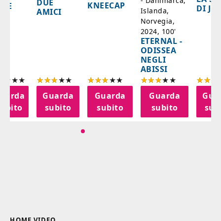
- Danimarca,
DUE
KNEECAP
YDE
DI JO
Islanda,
AMICI
Norvegia,
2024, 100'
ETERNAL -
ODISSEA
NEGLI
ABISSI
uarda
Guarda
Guarda
Guarda
Gua
subito
subito
subito
subito
sub
HOME VIDEO