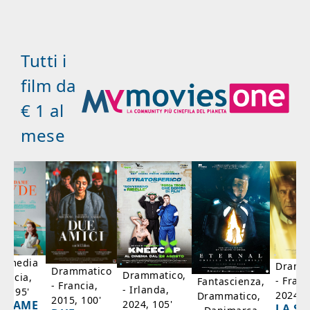
Tutti i
film da
€ 1 al
mese
mmedia
Dramm
Drammatico
Drammatico,
rancia,
- Franc
Fantascienza,
- Francia,
- Irlanda,
17, 95'
2024, 7
Drammatico,
2015, 100'
2024, 105'
ADAME
LA SC