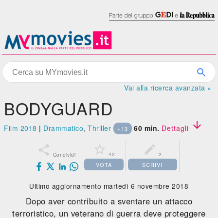
Vai alla ricerca avanzata »
BODYGUARD

Film 2018
|
Drammatico
,
Thriller
60 min.
Dettagli
+13



42
2
Condividi
VOTA
SCRIVI
Ultimo aggiornamento martedì 6 novembre 2018
Dopo aver contribuito a sventare un attacco
terroristico, un veterano di guerra deve proteggere