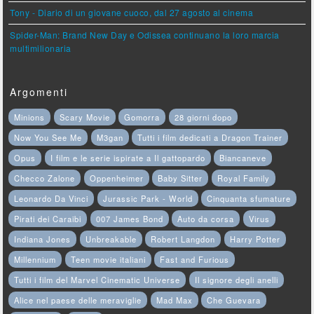
Tony - Diario di un giovane cuoco, dal 27 agosto al cinema
Spider-Man: Brand New Day e Odissea continuano la loro marcia
multimilionaria
Argomenti
Minions
Scary Movie
Gomorra
28 giorni dopo
Now You See Me
M3gan
Tutti i film dedicati a Dragon Trainer
Opus
I film e le serie ispirate a Il gattopardo
Biancaneve
Checco Zalone
Oppenheimer
Baby Sitter
Royal Family
Leonardo Da Vinci
Jurassic Park - World
Cinquanta sfumature
Pirati dei Caraibi
007 James Bond
Auto da corsa
Virus
Indiana Jones
Unbreakable
Robert Langdon
Harry Potter
Millennium
Teen movie italiani
Fast and Furious
Tutti i film del Marvel Cinematic Universe
Il signore degli anelli
Alice nel paese delle meraviglie
Mad Max
Che Guevara