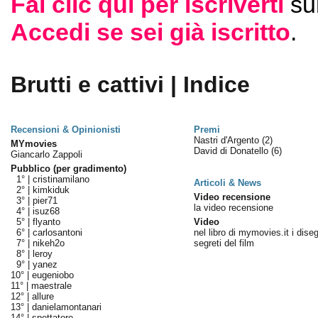
Fai clic qui per iscriverti
su
Accedi se sei già iscritto
.
Brutti e cattivi | Indice
Recensioni & Opinionisti
Premi
Nastri d'Argento
(2)
MYmovies
David di Donatello
(6)
Giancarlo Zappoli
Pubblico (per gradimento)
1° |
cristinamilano
Articoli & News
2° |
kimkiduk
Video recensione
3° |
pier71
la video recensione
4° |
isuz68
5° |
flyanto
Video
6° |
carlosantoni
nel libro di mymovies.it i diseg
7° |
nikeh2o
segreti del film
8° |
leroy
9° |
yanez
10° |
eugeniobo
11° |
maestrale
12° |
allure
13° |
danielamontanari
14° |
spettatore