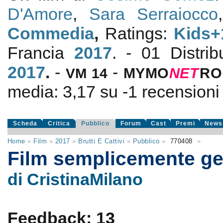
D'Amore
,
Sara Serraiocco
Commedia
,
Ratings:
Kids+
Francia
2017
. - 01 Distri
2017
.
-
-
VM 14
MYMO
NE
T
RO
media:
3,17
su
-1
recensioni d
Scheda
Critica
Pubblico
Forum
Cast
Premi
News
Home
»
Film
»
2017
»
Brutti E Cattivi
»
Pubblico
»
770408
»
Film semplicemente ge
di CristinaMilano
Feedback: 13