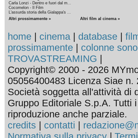
Carla Lonzi - Dentro e fuori dal m...
Cocomelon - Il Film
L'assurda storia della Gialappa's ...
Altri prossimamente »
Altri film al cinema »
home
|
cinema
|
database
|
fil
prossimamente
|
colonne sono
TROVASTREAMING
|
Copyright© 2000 - 2026 MYmov
05056400483 Licenza Siae n. 
Società soggetta all'attività d
Gruppo Editoriale S.p.A. Tutti i d
riproduzione anche parziale.
credits
|
contatti
|
redazione@m
Normativa sulla privacy
|
Termi