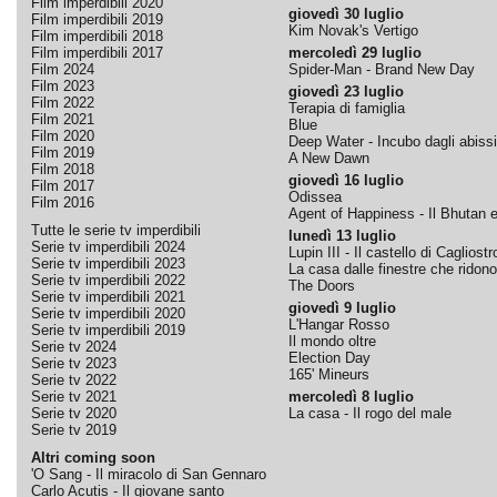
Film imperdibili 2020
giovedì 30 luglio
Film imperdibili 2019
Kim Novak's Vertigo
Film imperdibili 2018
Film imperdibili 2017
mercoledì 29 luglio
Film 2024
Spider-Man - Brand New Day
Film 2023
giovedì 23 luglio
Film 2022
Terapia di famiglia
Film 2021
Blue
Film 2020
Deep Water - Incubo dagli abissi
Film 2019
A New Dawn
Film 2018
giovedì 16 luglio
Film 2017
Odissea
Film 2016
Agent of Happiness - Il Bhutan e 
Tutte le serie tv imperdibili
lunedì 13 luglio
Serie tv imperdibili 2024
Lupin III - Il castello di Cagliostr
Serie tv imperdibili 2023
La casa dalle finestre che ridono
Serie tv imperdibili 2022
The Doors
Serie tv imperdibili 2021
giovedì 9 luglio
Serie tv imperdibili 2020
L'Hangar Rosso
Serie tv imperdibili 2019
Il mondo oltre
Serie tv 2024
Election Day
Serie tv 2023
165' Mineurs
Serie tv 2022
Serie tv 2021
mercoledì 8 luglio
Serie tv 2020
La casa - Il rogo del male
Serie tv 2019
Altri coming soon
'O Sang - Il miracolo di San Gennaro
Carlo Acutis - Il giovane santo