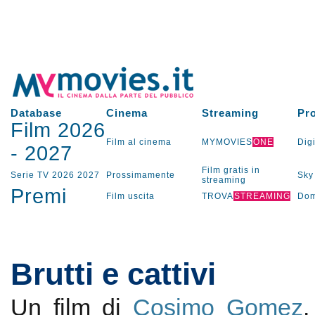
Database
Cinema
Streaming
Pr
Film 2026
Film al cinema
MYMOVIES
ONE
Digi
-
2027
Film gratis in
Serie TV
2026
2027
Prossimamente
Sky
streaming
Premi
Film uscita
TROVA
STREAMING
Dom
Brutti e cattivi
Un film di
Cosimo Gomez