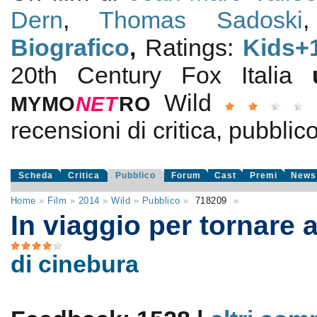
Dern
,
Thomas Sadoski
Biografico
,
Ratings:
Kids+
20th Century Fox Italia
Wild
MYMO
NE
T
RO
recensioni di critica, pubblico
Scheda
Critica
Pubblico
Forum
Cast
Premi
News
Home
»
Film
»
2014
»
Wild
»
Pubblico
»
718209
»
In viaggio per tornare 
di cinebura