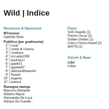
Wild | Indice
Recensioni & Opinionisti
Premi
SAG Awards
(1)
MYmovies
Premio Oscar
(2)
Gabriele Niola
Golden Globes
(1)
Pubblico (per gradimento)
Critics Choice Award
(2)
1° |
zarar
BAFTA
(1)
2° |
storie di cinema
3° |
cinebura
4° |
riccardo1309
Articoli & News
5° |
paulnacci
Libri
6° |
giank51
il libro
7° |
gianleo67
8° |
allaroundtheworld
9° |
flyanto
10° |
eugenio
11° |
mericol
Rassegna stampa
Massimo Bertarelli
Roberto Nepoti
Alessandra De Luca
Adriano De Grandis