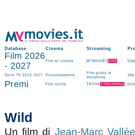
Database
Cinema
Streaming
Pr
Film 2026
Film al cinema
MYMOVIES
ONE
Digi
-
2027
Film gratis in
Serie TV
2026
2027
Prossimamente
Sky
streaming
Premi
Film uscita
TROVA
STREAMING
Dom
Wild
Un film di
Jean-Marc Vallé