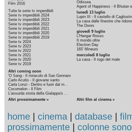
Odissea
Film 2016
Agent of Happiness - Il Bhutan e 
Tutte le serie tv imperdibili
lunedì 13 luglio
Serie tv imperdibili 2024
Lupin III - Il castello di Cagliostr
Serie tv imperdibili 2023
La casa dalle finestre che ridono
Serie tv imperdibili 2022
The Doors
Serie tv imperdibili 2021
giovedì 9 luglio
Serie tv imperdibili 2020
L'Hangar Rosso
Serie tv imperdibili 2019
Il mondo oltre
Serie tv 2024
Election Day
Serie tv 2023
165' Mineurs
Serie tv 2022
Serie tv 2021
mercoledì 8 luglio
Serie tv 2020
La casa - Il rogo del male
Serie tv 2019
Altri coming soon
'O Sang - Il miracolo di San Gennaro
Carlo Acutis - Il giovane santo
Carla Lonzi - Dentro e fuori dal m...
Cocomelon - Il Film
L'assurda storia della Gialappa's ...
Altri prossimamente »
Altri film al cinema »
home
|
cinema
|
database
|
fil
prossimamente
|
colonne sono