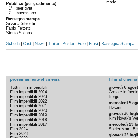
maria
Pubblico (per gradimento)
1° |
peer gynt
2° |
lbavassano
Rassegna stampa
Silvana Silvestri
Fabio Ferzetti
Stenio Solinas
Scheda
|
Cast
|
News
|
Trailer
|
Poster
|
Foto
|
Frasi
|
Rassegna Stampa
|
prossimamente al cinema
Film al cinema
Tutti i film imperdibili
giovedì 6 agos
Film imperdibili 2024
Greta e le favol
Film imperdibili 2023
Borgo
Film imperdibili 2022
mercoledì 5 ag
Film imperdibili 2021
Hokum
Film imperdibili 2020
giovedì 30 lugl
Film imperdibili 2019
Kim Novak's Ver
Film imperdibili 2018
Film imperdibili 2017
mercoledì 29 lu
Film 2024
Spider-Man - B
Film 2023
giovedì 23 lugl