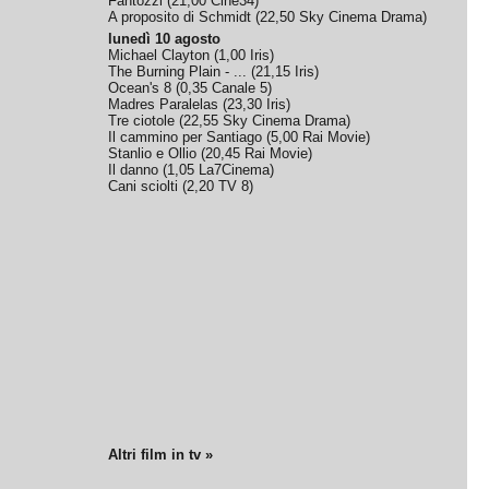
Fantozzi
(
21,00
Cine34
)
A proposito di Schmidt
(
22,50
Sky Cinema Drama
)
lunedì 10 agosto
Michael Clayton
(
1,00
Iris
)
The Burning Plain - ...
(
21,15
Iris
)
Ocean's 8
(
0,35
Canale 5
)
Madres Paralelas
(
23,30
Iris
)
Tre ciotole
(
22,55
Sky Cinema Drama
)
Il cammino per Santiago
(
5,00
Rai Movie
)
Stanlio e Ollio
(
20,45
Rai Movie
)
Il danno
(
1,05
La7Cinema
)
Cani sciolti
(
2,20
TV 8
)
Altri film in tv »