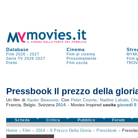
Database
Cinema
Stre
Film 2026
-
2027
Film al cinema
MYMO
Serie TV
2026
2027
Prossimamente
Film 
Premi
Film uscita
TROV
Pressbook Il prezzo della glori
Un film di
Xavier Beauvois
. Con
Peter Coyote
,
Nadine Labaki
,
Chi
Francia, Belgio, Svizzera
2014
. - Movies Inspired
uscita
giovedì 5
Scheda
Critica
Pubblico
Forum
Home
»
Film
»
2014
»
Il Prezzo Della Gloria
»
Pressbook
»
Pressbo