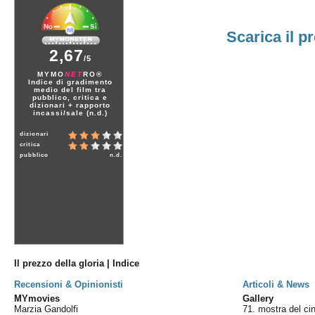
Scarica il 
2,67
/5
MYMO
NET
RO®
Indice di gradimento
medio del film tra
pubblico, critica e
dizionari + rapporto
incassi/sale (n.d.)
dizionari
critica
pubblico
n.d.
Il prezzo della gloria | Indice
Recensioni & Opinionisti
Articoli & News
MYmovies
Gallery
Marzia Gandolfi
71. mostra del c