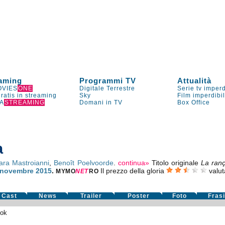
aming
Programmi TV
Attualità
VIES
ONE
Digitale Terrestre
Serie tv imperd
gratis in streaming
Sky
Film imperdibi
A
STREAMING
Domani in TV
Box Office
a
ara Mastroianni
,
Benoît Poelvoorde
.
continua»
Titolo originale
La ranç
novembre 2015
.
Il prezzo della gloria
valu
MYMO
NE
T
RO
Cast
News
Trailer
Poster
Foto
Fras
ok