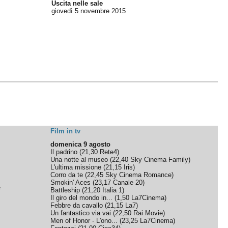
Uscita nelle sale
giovedì 5
novembre 2015
Film in tv
domenica 9 agosto
Il padrino
(
21,30
Rete4
)
Una notte al museo
(
22,40
Sky Cinema Family
)
L'ultima missione
(
21,15
Iris
)
Corro da te
(
22,45
Sky Cinema Romance
)
Smokin' Aces
(
23,17
Canale 20
)
e
Battleship
(
21,20
Italia 1
)
Il giro del mondo in...
(
1,50
La7Cinema
)
Febbre da cavallo
(
21,15
La7
)
Un fantastico via vai
(
22,50
Rai Movie
)
Men of Honor - L'ono...
(
23,25
La7Cinema
)