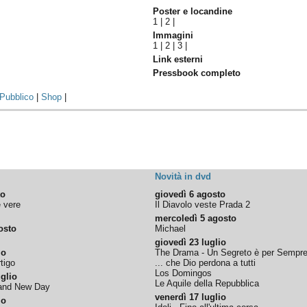
Poster e locandine
1
|
2
|
Immagini
1
|
2
|
3
|
Link esterni
Pressbook completo
Pubblico
|
Shop
|
Novità in dvd
to
giovedì 6 agosto
e vere
Il Diavolo veste Prada 2
mercoledì 5 agosto
osto
Michael
giovedì 23 luglio
io
The Drama - Un Segreto è per Sempr
tigo
... che Dio perdona a tutti
Los Domingos
glio
Le Aquile della Repubblica
rand New Day
venerdì 17 luglio
io