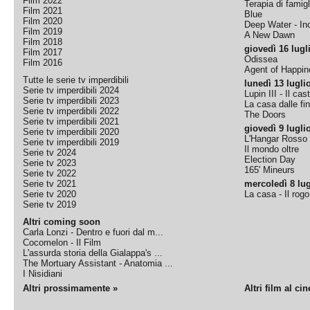
Film 2022
Terapia di famigl
Film 2021
Blue
Film 2020
Deep Water - Inc
Film 2019
A New Dawn
Film 2018
giovedì 16 lugl
Film 2017
Odissea
Film 2016
Agent of Happine
Tutte le serie tv imperdibili
lunedì 13 lugli
Serie tv imperdibili 2024
Lupin III - Il cas
Serie tv imperdibili 2023
La casa dalle fi
Serie tv imperdibili 2022
The Doors
Serie tv imperdibili 2021
giovedì 9 lugli
Serie tv imperdibili 2020
L'Hangar Rosso
Serie tv imperdibili 2019
Il mondo oltre
Serie tv 2024
Election Day
Serie tv 2023
165' Mineurs
Serie tv 2022
Serie tv 2021
mercoledì 8 lug
Serie tv 2020
La casa - Il rog
Serie tv 2019
Altri coming soon
Carla Lonzi - Dentro e fuori dal m...
Cocomelon - Il Film
L'assurda storia della Gialappa's ...
The Mortuary Assistant - Anatomia ...
I Nisidiani
Altri prossimamente »
Altri film al ci