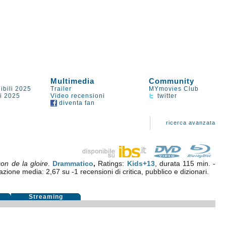
Multimedia
Community
ibili 2025
Trailer
MYmovies Club
li 2025
Video recensioni
twitter
diventa fan
ricerca avanzata
on de la gloire
.
Drammatico
,
Ratings:
Kids+13
, durata 115 min. -
tazione media:
2,67
su
-1
recensioni di critica, pubblico e dizionari.
i
Streaming