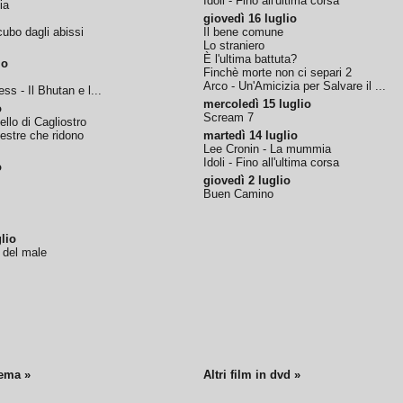
Idoli - Fino all'ultima corsa
ia
giovedì 16 luglio
ubo dagli abissi
Il bene comune
Lo straniero
È l'ultima battuta?
io
Finchè morte non ci separi 2
Arco - Un'Amicizia per Salvare il ...
ss - Il Bhutan e l...
mercoledì 15 luglio
o
Scream 7
tello di Cagliostro
nestre che ridono
martedì 14 luglio
Lee Cronin - La mummia
Idoli - Fino all'ultima corsa
o
giovedì 2 luglio
Buen Camino
lio
o del male
nema »
Altri film in dvd »