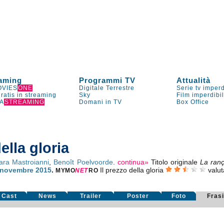
aming
Programmi TV
Attualità
VIES
ONE
Digitale Terrestre
Serie tv imperd
gratis in streaming
Sky
Film imperdibi
A
STREAMING
Domani in TV
Box Office
ella gloria
ara Mastroianni
,
Benoît Poelvoorde
.
continua»
Titolo originale
La ranç
novembre 2015
.
Il prezzo della gloria
valu
MYMO
NE
T
RO
Cast
News
Trailer
Poster
Foto
Fras