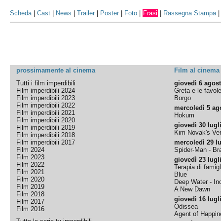
Scheda
|
Cast
|
News
|
Trailer
|
Poster
|
Foto
|
Frasi
|
Rassegna Stampa
prossimamente al cinema
Film al cinema
Tutti i film imperdibili
giovedì 6 agos
Film imperdibili 2024
Greta e le favol
Film imperdibili 2023
Borgo
Film imperdibili 2022
mercoledì 5 ag
Film imperdibili 2021
Hokum
Film imperdibili 2020
giovedì 30 lugl
Film imperdibili 2019
Kim Novak's Ver
Film imperdibili 2018
Film imperdibili 2017
mercoledì 29 lu
Film 2024
Spider-Man - B
Film 2023
giovedì 23 lugl
Film 2022
Terapia di famigl
Film 2021
Blue
Film 2020
Deep Water - Inc
Film 2019
A New Dawn
Film 2018
giovedì 16 lugl
Film 2017
Odissea
Film 2016
Agent of Happine