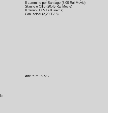
Il cammino per Santiago
(
5,00
Rai Movie
)
Stanlio e Ollio
(
20,45
Rai Movie
)
Il danno
(
1,05
La7Cinema
)
Cani sciolti
(
2,20
TV 8
)
Altri film in tv »
le.