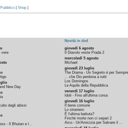
|
Pubblico
|
Shop
|
Novità in dvd
to
giovedì 6 agosto
e vere
Il Diavolo veste Prada 2
mercoledì 5 agosto
osto
Michael
giovedì 23 luglio
io
The Drama - Un Segreto è per Sempr
tigo
... che Dio perdona a tutti
Los Domingos
glio
Le Aquile della Repubblica
rand New Day
venerdì 17 luglio
io
Idoli - Fino all'ultima corsa
ia
giovedì 16 luglio
ubo dagli abissi
Il bene comune
Lo straniero
È l'ultima battuta?
io
Finchè morte non ci separi 2
Arco - Un'Amicizia per Salvare il ...
ss - Il Bhutan e l...