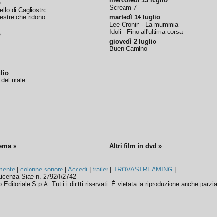
mercoledì 15 luglio
o
Scream 7
tello di Cagliostro
nestre che ridono
martedì 14 luglio
Lee Cronin - La mummia
Idoli - Fino all'ultima corsa
o
giovedì 2 luglio
Buen Camino
lio
o del male
nema »
Altri film in dvd »
mente
|
colonne sonore
|
Accedi
|
trailer
|
TROVASTREAMING
|
icenza Siae n. 2792/I/2742.
ditoriale S.p.A. Tutti i diritti riservati. È vietata la riproduzione anche parzia