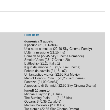
Film in tv
domenica 9 agosto
Il padrino
(
21,30
Rete4
)
Una notte al museo
(
22,40
Sky Cinema Family
)
L'ultima missione
(
21,15
Iris
)
Corro da te
(
22,45
Sky Cinema Romance
)
Smokin' Aces
(
23,17
Canale 20
)
e
Battleship
(
21,20
Italia 1
)
Il giro del mondo in...
(
1,50
La7Cinema
)
Febbre da cavallo
(
21,15
La7
)
Un fantastico via vai
(
22,50
Rai Movie
)
Men of Honor - L'ono...
(
23,25
La7Cinema
)
Fantozzi
(
21,00
Cine34
)
A proposito di Schmidt
(
22,50
Sky Cinema Drama
)
lunedì 10 agosto
Michael Clayton
(
1,00
Iris
)
The Burning Plain - ...
(
21,15
Iris
)
Ocean's 8
(
0,35
Canale 5
)
Madres Paralelas
(
23,30
Iris
)
Tre ciotole
(
22,55
Sky Cinema Drama
)