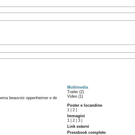
Multimedia
Trailer (2)
Video (1)
inema beauvois oppenheimer e de
Poster e locandine
1
|
2
|
Immagini
1
|
2
|
3
|
Link esterni
Pressbook completo