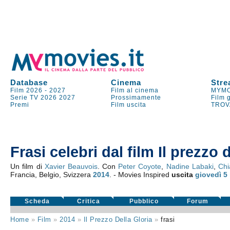
Database
Cinema
Stre
Film 2026
-
2027
Film al cinema
MYMO
Serie TV
2026
2027
Prossimamente
Film 
Premi
Film uscita
TROV
Frasi celebri dal film Il prezzo d
Un film di
Xavier Beauvois
. Con
Peter Coyote
,
Nadine Labaki
,
Chi
Francia, Belgio, Svizzera
2014
. - Movies Inspired
uscita
giovedì 5
Scheda
Critica
Pubblico
Forum
Home
»
Film
»
2014
»
Il Prezzo Della Gloria
»
frasi