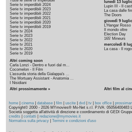
Tutte le serie tv imperdibili
lunedì 13 lugli
Serie tv imperdibili 2024
Lupin III - Il cas
Serie tv imperdibili 2023
La casa dalle fi
Serie tv imperdibili 2022
The Doors
Serie tv imperdibili 2021
giovedì 9 lugli
Serie tv imperdibili 2020
L'Hangar Rosso
Serie tv imperdibili 2019
Il mondo oltre
Serie tv 2024
Election Day
Serie tv 2023
165' Mineurs
Serie tv 2022
Serie tv 2021
mercoledì 8 lug
Serie tv 2020
La casa - Il rog
Serie tv 2019
Altri coming soon
Carla Lonzi - Dentro e fuori dal m...
Cocomelon - Il Film
L'assurda storia della Gialappa's ...
The Mortuary Assistant - Anatomia ...
I Nisidiani
Altri prossimamente »
Altri film al ci
home
|
cinema
|
database
|
film
|
uscite
|
dvd
|
tv
|
box office
|
prossima
Copyright© 2000 - 2026 MYmovies® Mo-Net s.r.l. P.IVA: 05056400483 L
Società soggetta all'attività di direzione e coordinamento di GEDI Gruppo E
credits
|
contatti
|
redazione@mymovies.it
Normativa sulla privacy
|
Termini e condizioni d'uso