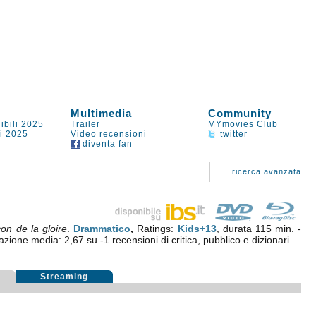
Multimedia
Community
ibili 2025
Trailer
MYmovies Club
li 2025
Video recensioni
twitter
diventa fan
ricerca avanzata
on de la gloire
.
Drammatico
,
Ratings:
Kids+13
, durata 115 min. -
tazione media:
2,67
su
-1
recensioni di critica, pubblico e dizionari.
i
Streaming