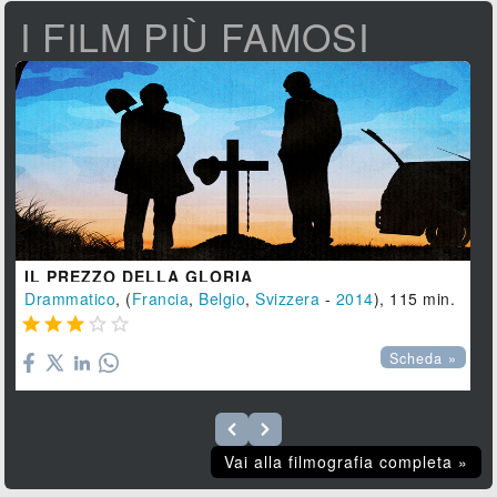
I FILM PIÙ FAMOSI
IL PREZZO DELLA GLORIA
Drammatico
, (
Francia
,
Belgio
,
Svizzera
-
2014
), 115 min.





Scheda »
Vai alla filmografia completa »