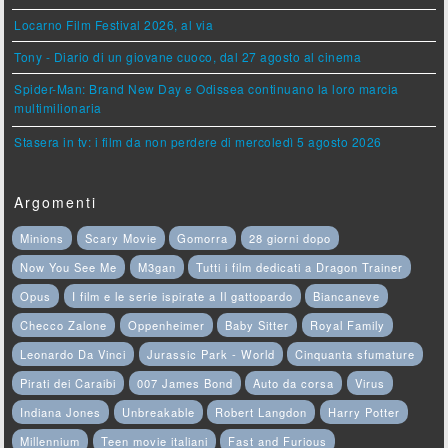
Locarno Film Festival 2026, al via
Tony - Diario di un giovane cuoco, dal 27 agosto al cinema
Spider-Man: Brand New Day e Odissea continuano la loro marcia
multimilionaria
Stasera in tv: i film da non perdere di mercoledì 5 agosto 2026
Argomenti
Minions
Scary Movie
Gomorra
28 giorni dopo
Now You See Me
M3gan
Tutti i film dedicati a Dragon Trainer
Opus
I film e le serie ispirate a Il gattopardo
Biancaneve
Checco Zalone
Oppenheimer
Baby Sitter
Royal Family
Leonardo Da Vinci
Jurassic Park - World
Cinquanta sfumature
Pirati dei Caraibi
007 James Bond
Auto da corsa
Virus
Indiana Jones
Unbreakable
Robert Langdon
Harry Potter
Millennium
Teen movie italiani
Fast and Furious