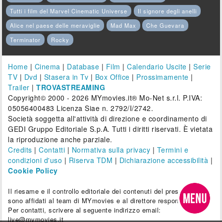
Tutti i film del Marvel Cinematic Universe
Il signore degli anelli
Alice nel paese delle meraviglie
Mad Max
Che Guevara
Terminator
Rocky
Home
|
Cinema
|
Database
|
Film
|
Calendario Uscite
|
Serie
TV
|
Dvd
|
Stasera in Tv
|
Box Office
|
Prossimamente
|
Trailer
|
TROVASTREAMING
Copyright© 2000 - 2026 MYmovies.it® Mo-Net s.r.l. P.IVA:
05056400483 Licenza Siae n. 2792/I/2742.
Società soggetta all'attività di direzione e coordinamento di
GEDI Gruppo Editoriale S.p.A. Tutti i diritti riservati. È vietata
la riproduzione anche parziale.
Credits
|
Contatti
|
Normativa sulla privacy
|
Termini e
condizioni d'uso
|
Riserva TDM
|
Dichiarazione accessibilità
|
Cookie Policy
Il riesame e il controllo editoriale dei contenuti del presente sito
sono affidati al team di MYmovies e al direttore responsabile.
Per contatti, scrivere al seguente indirizzo email:
live@mymovies.it