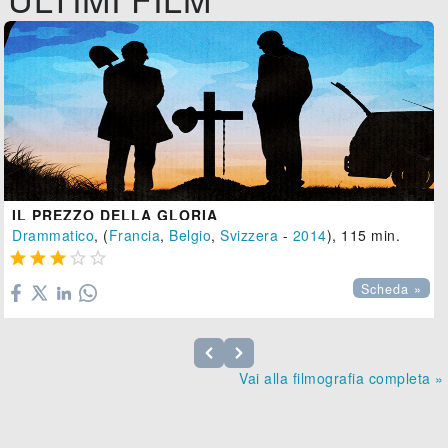
IL PREZZO DELLA GLORIA
Drammatico
, (
Francia
,
Belgio
,
Svizzera
-
2014
), 115 min.





Scheda »
Vai alla filmografia completa »