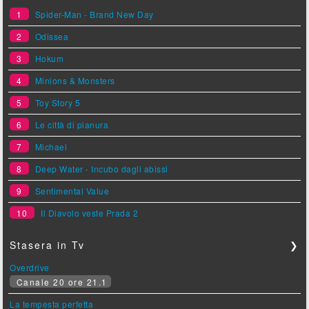
1
Spider-Man - Brand New Day
2
Odissea
3
Hokum
4
Minions & Monsters
5
Toy Story 5
6
Le città di pianura
7
Michael
8
Deep Water - Incubo dagli abissi
9
Sentimental Value
10
Il Diavolo veste Prada 2
Stasera in Tv
❯
Overdrive
Canale 20 ore 21.1
La tempesta perfetta