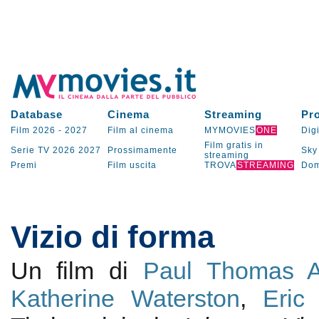
Database
Cinema
Streaming
Pr
Film 2026
-
2027
Film al cinema
MYMOVIES
ONE
Digi
Film gratis in
Serie TV
2026
2027
Prossimamente
Sky
streaming
Premi
Film uscita
TROVA
STREAMING
Dom
Vizio di forma
Un film di
Paul Thomas A
Katherine Waterston
,
Eric