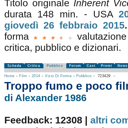
Titolo originale
Inherent Vic
durata 148 min. - USA
2
giovedì 26
febbraio 2015
forma
valutazion
critica, pubblico e dizionari.
Scheda
Critica
Pubblico
Forum
Cast
Premi
News
Home
»
Film
»
2014
»
Vizio Di Forma
»
Pubblico
»
723429
»
Troppo fumo e poco fi
di Alexander 1986
Feedback: 12308 |
altri co