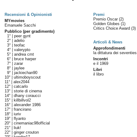
Recensioni & Opinionisti
Premi
Premio Oscar
(2)
MYmovies
Golden Globes
(1)
Emanuele Sacchi
Critics Choice Award
(3)
Pubblico (per gradimento)
1° |
peer gynt
2° |
adelio
Articoli & News
3° |
teofac
Approfondimenti
4° |
valerypto
la dittatura dei seventies
5° |
andrea cmt
6° |
bruce harper
Incontri
7° |
zarar
e il 1969
8° |
jaylee
Libri
9° |
jackiechan90
il libro
10° |
ultimoboyscout
11° |
alex2044
12° |
catcarlo
13° |
storie di cinema
14° |
dhany coraucci
15° |
killbillvol2
16° |
alexander 1986
17° |
francirano
18° |
iuriv
19° |
flyanto
20° |
cinemaniac98official
21° |
liuk!
22° |
ginger crouton
23° |
kondor17