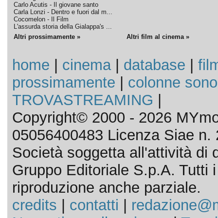
Carlo Acutis - Il giovane santo
Carla Lonzi - Dentro e fuori dal m...
Cocomelon - Il Film
L'assurda storia della Gialappa's ...
Altri prossimamente »
Altri film al cinema »
home
|
cinema
|
database
|
fil
prossimamente
|
colonne sono
TROVASTREAMING
|
Copyright© 2000 - 2026 MYmov
05056400483 Licenza Siae n. 
Società soggetta all'attività d
Gruppo Editoriale S.p.A. Tutti i d
riproduzione anche parziale.
credits
|
contatti
|
redazione@m