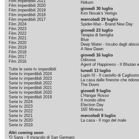
Film imperdibili 2021
Hokum
Film imperdibili 2020
giovedì 30 luglio
Film imperdibili 2019
Kim Novak's Vertigo
Film imperdibili 2018
Film imperdibili 2017
mercoledì 29 luglio
Film 2024
Spider-Man - Brand New Day
Film 2023
giovedì 23 luglio
Film 2022
Terapia di famiglia
Film 2021
Blue
Film 2020
Deep Water - Incubo dagli abissi
Film 2019
A New Dawn
Film 2018
giovedì 16 luglio
Film 2017
Odissea
Film 2016
Agent of Happiness - Il Bhutan e 
Tutte le serie tv imperdibili
lunedì 13 luglio
Serie tv imperdibili 2024
Lupin III - Il castello di Cagliostr
Serie tv imperdibili 2023
La casa dalle finestre che ridono
Serie tv imperdibili 2022
The Doors
Serie tv imperdibili 2021
giovedì 9 luglio
Serie tv imperdibili 2020
L'Hangar Rosso
Serie tv imperdibili 2019
Il mondo oltre
Serie tv 2024
Election Day
Serie tv 2023
165' Mineurs
Serie tv 2022
Serie tv 2021
mercoledì 8 luglio
Serie tv 2020
La casa - Il rogo del male
Serie tv 2019
Altri coming soon
'O Sang - Il miracolo di San Gennaro