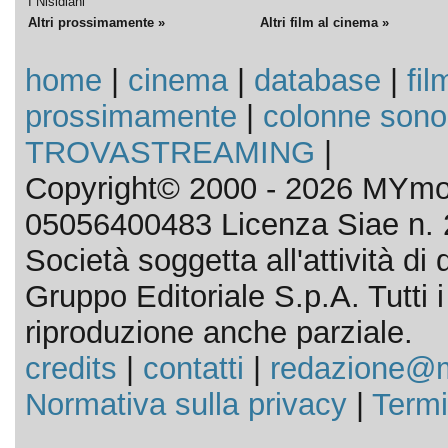
I Nisidiani
Altri prossimamente »
Altri film al cinema »
home
|
cinema
|
database
|
fil
prossimamente
|
colonne sono
TROVASTREAMING
|
Copyright© 2000 - 2026 MYmov
05056400483 Licenza Siae n. 
Società soggetta all'attività d
Gruppo Editoriale S.p.A. Tutti i d
riproduzione anche parziale.
credits
|
contatti
|
redazione@m
Normativa sulla privacy
|
Termi