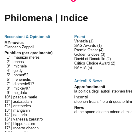
Philomena | Indice
Recensioni & Opinionisti
Premi
Venezia
(1)
MYmovies
SAG Awards
(1)
Giancarlo Zappoli
Premio Oscar
(4)
Pubblico (per gradimento)
Golden Globes
(3)
1° |
maurizio meres
David di Donatello
(2)
2° |
ennas
Critics Choice Award
(2)
3° |
michele
BAFTA
(5)
4° |
goldy
5° |
homer52
6° |
irenemelis
Articoli & News
7° |
diomede917
Approfondimenti
8° |
mickey97
la politica degli autori stephen fre
9° |
no_data
10° |
pascale marie
Incontri
11° |
asdaradam
stephen frears 'fiero di questo film
12° |
aristoteles
News
13° |
manganini
al the space cinema odeon di mil
14° |
catcarlo
15° |
vanessa zarastro
16° |
filippo catani
17° |
roberto checchi