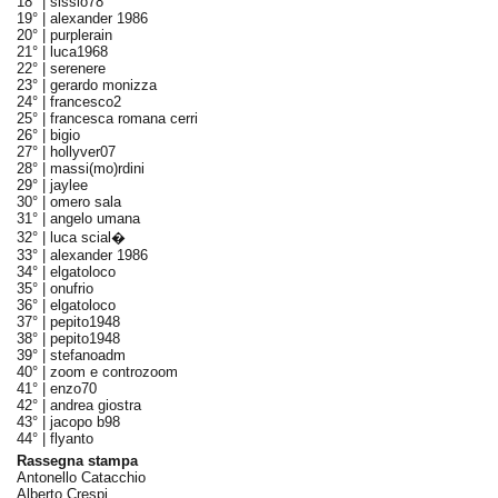
18° |
sissio78
19° |
alexander 1986
20° |
purplerain
21° |
luca1968
22° |
serenere
23° |
gerardo monizza
24° |
francesco2
25° |
francesca romana cerri
26° |
bigio
27° |
hollyver07
28° |
massi(mo)rdini
29° |
jaylee
30° |
omero sala
31° |
angelo umana
32° |
luca scial�
33° |
alexander 1986
34° |
elgatoloco
35° |
onufrio
36° |
elgatoloco
37° |
pepito1948
38° |
pepito1948
39° |
stefanoadm
40° |
zoom e controzoom
41° |
enzo70
42° |
andrea giostra
43° |
jacopo b98
44° |
flyanto
Rassegna stampa
Antonello Catacchio
Alberto Crespi