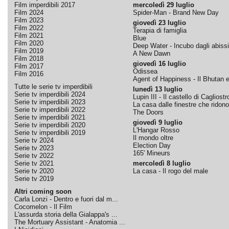
Film imperdibili 2017
mercoledì 29 luglio
Film 2024
Spider-Man - Brand New Day
Film 2023
giovedì 23 luglio
Film 2022
Terapia di famiglia
Film 2021
Blue
Film 2020
Deep Water - Incubo dagli abissi
Film 2019
A New Dawn
Film 2018
giovedì 16 luglio
Film 2017
Odissea
Film 2016
Agent of Happiness - Il Bhutan e 
Tutte le serie tv imperdibili
lunedì 13 luglio
Serie tv imperdibili 2024
Lupin III - Il castello di Cagliostr
Serie tv imperdibili 2023
La casa dalle finestre che ridono
Serie tv imperdibili 2022
The Doors
Serie tv imperdibili 2021
giovedì 9 luglio
Serie tv imperdibili 2020
L'Hangar Rosso
Serie tv imperdibili 2019
Il mondo oltre
Serie tv 2024
Election Day
Serie tv 2023
165' Mineurs
Serie tv 2022
Serie tv 2021
mercoledì 8 luglio
Serie tv 2020
La casa - Il rogo del male
Serie tv 2019
Altri coming soon
Carla Lonzi - Dentro e fuori dal m...
Cocomelon - Il Film
L'assurda storia della Gialappa's ...
The Mortuary Assistant - Anatomia ...