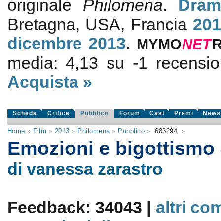
originale
Philomena
.
Dram
Bretagna, USA, Francia
20
dicembre 2013
.
MYMO
NE
T
media:
4,13
su
-1
recension
Acquista »
Scheda
Critica
Pubblico
Forum
Cast
Premi
News
Home
»
Film
»
2013
»
Philomena
»
Pubblico
»
683294
»
Emozioni e bigottismo
di vanessa zarastro
Feedback: 34043 |
altri co