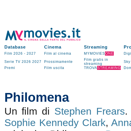
Database
Cinema
Streaming
Pr
Film 2026
-
2027
Film al cinema
MYMOVIES
ONE
Digi
Film gratis in
Serie TV
2026
2027
Prossimamente
Sky
streaming
Premi
Film uscita
TROVA
STREAMING
Dom
Philomena
Un film di
Stephen Frears
.
Sophie Kennedy Clark
,
Anna