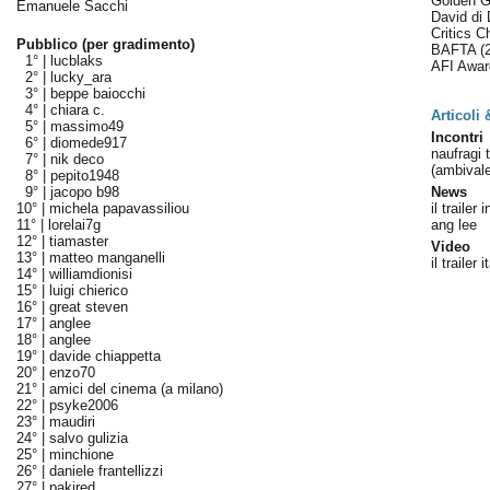
Golden 
Emanuele Sacchi
David di
Critics 
Pubblico (per gradimento)
BAFTA
(
1° |
lucblaks
AFI Awa
2° |
lucky_ara
3° |
beppe baiocchi
4° |
chiara c.
Articoli
5° |
massimo49
Incontri
6° |
diomede917
naufragi 
7° |
nik deco
(ambivale
8° |
pepito1948
9° |
jacopo b98
News
10° |
michela papavassiliou
il trailer 
11° |
lorelai7g
ang lee
12° |
tiamaster
Video
13° |
matteo manganelli
il trailer 
14° |
williamdionisi
15° |
luigi chierico
16° |
great steven
17° |
anglee
18° |
anglee
19° |
davide chiappetta
20° |
enzo70
21° |
amici del cinema (a milano)
22° |
psyke2006
23° |
maudiri
24° |
salvo gulizia
25° |
minchione
26° |
daniele frantellizzi
27° |
pakired