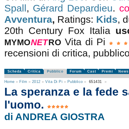
Spall
,
Gérard Depardieu
.
co
Avventura
,
Ratings:
Kids
, 
20th Century Fox Italia
us
Vita di Pi
MYMO
NE
T
RO
recensioni di critica, pubblico
Scheda
Critica
Pubblico
Forum
Cast
Premi
News
Home
»
Film
»
2012
»
Vita Di Pi
»
Pubblico
»
651431
»
La speranza e la fede 
l'uomo.
di ANDREA GIOSTRA