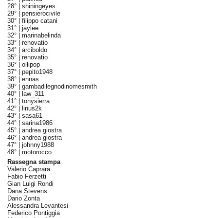
28° |
shiningeyes
29° |
pensierocivile
30° |
filippo catani
31° |
jaylee
32° |
marinabelinda
33° |
renovatio
34° |
arciboldo
35° |
renovatio
36° |
ollipop
37° |
pepito1948
38° |
ennas
39° |
gambadilegnodinomesmith
40° |
law_311
41° |
tonysierra
42° |
linus2k
43° |
sasa61
44° |
sarina1986
45° |
andrea giostra
46° |
andrea giostra
47° |
johnny1988
48° |
motorocco
Rassegna stampa
Valerio Caprara
Fabio Ferzetti
Gian Luigi Rondi
Dana Stevens
Dario Zonta
Alessandra Levantesi
Federico Pontiggia