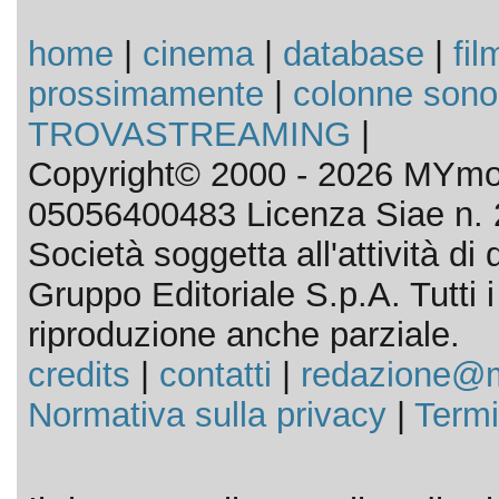
home
|
cinema
|
database
|
fil
prossimamente
|
colonne sono
TROVASTREAMING
|
Copyright© 2000 - 2026 MYmov
05056400483 Licenza Siae n. 
Società soggetta all'attività d
Gruppo Editoriale S.p.A. Tutti i d
riproduzione anche parziale.
credits
|
contatti
|
redazione@m
Normativa sulla privacy
|
Termi