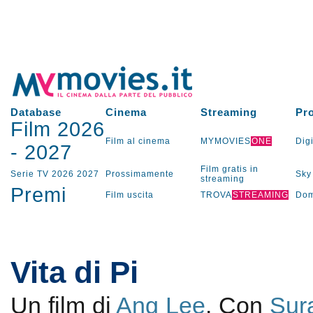
Database
Cinema
Streaming
Pr
Film 2026
Film al cinema
MYMOVIES
ONE
Digi
-
2027
Film gratis in
Serie TV
2026
2027
Prossimamente
Sky
streaming
Premi
Film uscita
TROVA
STREAMING
Dom
Vita di Pi
Un film di
Ang Lee
. Con
Sur