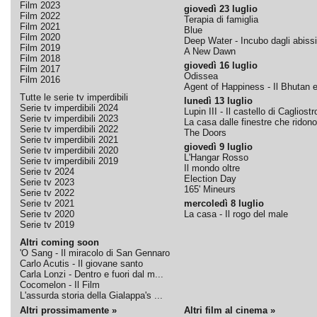
Film 2023
giovedì 23 luglio
Film 2022
Terapia di famiglia
Film 2021
Blue
Film 2020
Deep Water - Incubo dagli abissi
Film 2019
A New Dawn
Film 2018
giovedì 16 luglio
Film 2017
Odissea
Film 2016
Agent of Happiness - Il Bhutan e 
Tutte le serie tv imperdibili
lunedì 13 luglio
Serie tv imperdibili 2024
Lupin III - Il castello di Cagliostr
Serie tv imperdibili 2023
La casa dalle finestre che ridono
Serie tv imperdibili 2022
The Doors
Serie tv imperdibili 2021
giovedì 9 luglio
Serie tv imperdibili 2020
L'Hangar Rosso
Serie tv imperdibili 2019
Il mondo oltre
Serie tv 2024
Election Day
Serie tv 2023
165' Mineurs
Serie tv 2022
Serie tv 2021
mercoledì 8 luglio
Serie tv 2020
La casa - Il rogo del male
Serie tv 2019
Altri coming soon
'O Sang - Il miracolo di San Gennaro
Carlo Acutis - Il giovane santo
Carla Lonzi - Dentro e fuori dal m...
Cocomelon - Il Film
L'assurda storia della Gialappa's ...
Altri prossimamente »
Altri film al cinema »