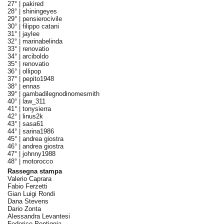
27° |
pakired
28° |
shiningeyes
29° |
pensierocivile
30° |
filippo catani
31° |
jaylee
32° |
marinabelinda
33° |
renovatio
34° |
arciboldo
35° |
renovatio
36° |
ollipop
37° |
pepito1948
38° |
ennas
39° |
gambadilegnodinomesmith
40° |
law_311
41° |
tonysierra
42° |
linus2k
43° |
sasa61
44° |
sarina1986
45° |
andrea giostra
46° |
andrea giostra
47° |
johnny1988
48° |
motorocco
Rassegna stampa
Valerio Caprara
Fabio Ferzetti
Gian Luigi Rondi
Dana Stevens
Dario Zonta
Alessandra Levantesi
Federico Pontiggia