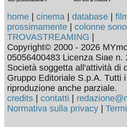
Altri prossimamente »
Altri film al cinema »
home
|
cinema
|
database
|
fil
prossimamente
|
colonne sono
TROVASTREAMING
|
Copyright© 2000 - 2026 MYmov
05056400483 Licenza Siae n. 
Società soggetta all'attività d
Gruppo Editoriale S.p.A. Tutti i d
riproduzione anche parziale.
credits
|
contatti
|
redazione@m
Normativa sulla privacy
|
Termi