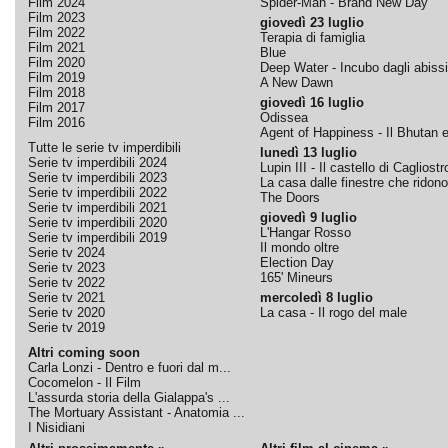
Film 2024
Spider-Man - Brand New Day
Film 2023
giovedì 23 luglio
Film 2022
Terapia di famiglia
Film 2021
Blue
Film 2020
Deep Water - Incubo dagli abissi
Film 2019
A New Dawn
Film 2018
giovedì 16 luglio
Film 2017
Odissea
Film 2016
Agent of Happiness - Il Bhutan e 
Tutte le serie tv imperdibili
lunedì 13 luglio
Serie tv imperdibili 2024
Lupin III - Il castello di Cagliostr
Serie tv imperdibili 2023
La casa dalle finestre che ridono
Serie tv imperdibili 2022
The Doors
Serie tv imperdibili 2021
giovedì 9 luglio
Serie tv imperdibili 2020
L'Hangar Rosso
Serie tv imperdibili 2019
Il mondo oltre
Serie tv 2024
Election Day
Serie tv 2023
165' Mineurs
Serie tv 2022
Serie tv 2021
mercoledì 8 luglio
Serie tv 2020
La casa - Il rogo del male
Serie tv 2019
Altri coming soon
Carla Lonzi - Dentro e fuori dal m...
Cocomelon - Il Film
L'assurda storia della Gialappa's ...
The Mortuary Assistant - Anatomia ...
I Nisidiani