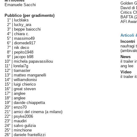
MYmovies
Golden 
Emanuele Sacchi
David di
Critics 
Pubblico (per gradimento)
BAFTA
(
1° |
lucblaks
AFI Awa
2° |
lucky_ara
3° |
beppe baiocchi
4° |
chiara c.
Articoli
5° |
massimo49
Incontri
6° |
diomede917
naufragi 
7° |
nik deco
(ambivale
8° |
pepito1948
9° |
jacopo b98
News
10° |
michela papavassiliou
il trailer 
11° |
lorelai7g
ang lee
12° |
tiamaster
Video
13° |
matteo manganelli
il trailer 
14° |
williamdionisi
15° |
luigi chierico
16° |
great steven
17° |
anglee
18° |
anglee
19° |
davide chiappetta
20° |
enzo70
21° |
amici del cinema (a milano)
22° |
psyke2006
23° |
maudiri
24° |
salvo gulizia
25° |
minchione
26° |
daniele frantellizzi