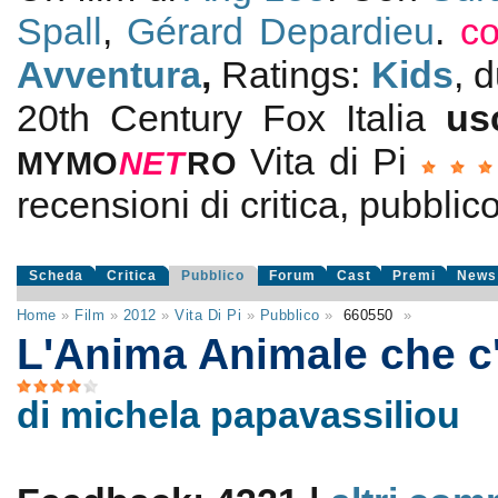
Spall
,
Gérard Depardieu
.
co
Avventura
,
Ratings:
Kids
, 
20th Century Fox Italia
us
Vita di Pi
MYMO
NE
T
RO
recensioni di critica, pubblico
Scheda
Critica
Pubblico
Forum
Cast
Premi
News
Home
»
Film
»
2012
»
Vita Di Pi
»
Pubblico
»
660550
»
L'Anima Animale che c'
di michela papavassiliou