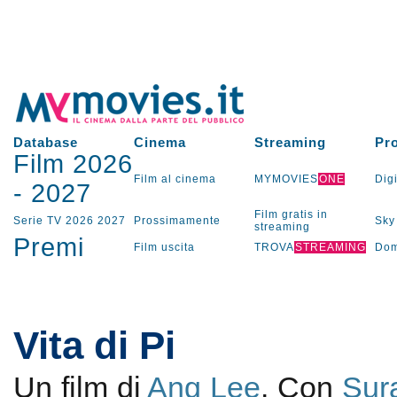
Database
Cinema
Streaming
Pr
Film 2026
Film al cinema
MYMOVIES
ONE
Digi
-
2027
Film gratis in
Serie TV
2026
2027
Prossimamente
Sky
streaming
Premi
Film uscita
TROVA
STREAMING
Dom
Vita di Pi
Un film di
Ang Lee
. Con
Sur