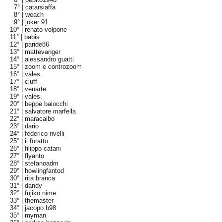
7° |
catarsiaffa
8° |
weach
9° |
joker 91
10° |
renato volpone
11° |
babis
12° |
paride86
13° |
mattevanger
14° |
alessandro guatti
15° |
zoom e controzoom
16° |
vales.
17° |
ciuff
18° |
venarte
19° |
vales.
20° |
beppe baiocchi
21° |
salvatore marfella
22° |
maracaibo
23° |
dario
24° |
federico rivelli
25° |
il foratto
26° |
filippo catani
27° |
flyanto
28° |
stefanoadm
29° |
howlingfantod
30° |
rita branca
31° |
dandy
32° |
fujiko nime
33° |
themaster
34° |
jacopo b98
35° |
myman