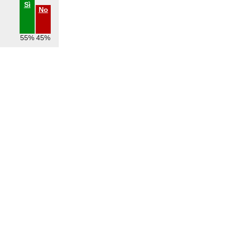
Sì
No
55%
45%