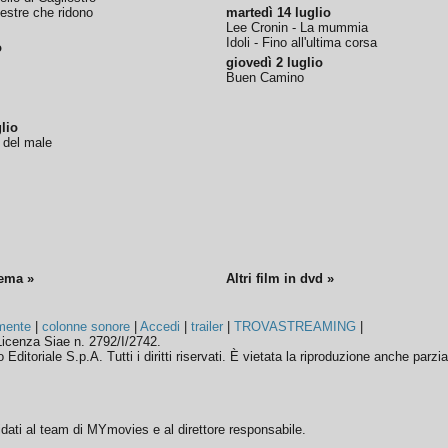
nestre che ridono
martedì 14 luglio
Lee Cronin - La mummia
Idoli - Fino all'ultima corsa
o
giovedì 2 luglio
Buen Camino
lio
o del male
nema »
Altri film in dvd »
mente
|
colonne sonore
|
Accedi
|
trailer
|
TROVASTREAMING
|
icenza Siae n. 2792/I/2742.
ditoriale S.p.A. Tutti i diritti riservati. È vietata la riproduzione anche parzia
ffidati al team di MYmovies e al direttore responsabile.