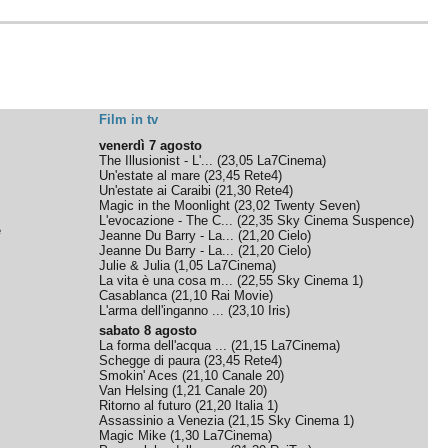
Film in tv
venerdì 7 agosto
The Illusionist - L'...
(
23,05
La7Cinema
)
Un'estate al mare
(
23,45
Rete4
)
Un'estate ai Caraibi
(
21,30
Rete4
)
Magic in the Moonlight
(
23,02
Twenty Seven
)
L'evocazione - The C...
(
22,35
Sky Cinema Suspence
)
e
Jeanne Du Barry - La...
(
21,20
Cielo
)
Jeanne Du Barry - La...
(
21,20
Cielo
)
Julie & Julia
(
1,05
La7Cinema
)
La vita è una cosa m...
(
22,55
Sky Cinema 1
)
Casablanca
(
21,10
Rai Movie
)
L'arma dell'inganno ...
(
23,10
Iris
)
sabato 8 agosto
La forma dell'acqua ...
(
21,15
La7Cinema
)
Schegge di paura
(
23,45
Rete4
)
Smokin' Aces
(
21,10
Canale 20
)
Van Helsing
(
1,21
Canale 20
)
Ritorno al futuro
(
21,20
Italia 1
)
Assassinio a Venezia
(
21,15
Sky Cinema 1
)
Magic Mike
(
1,30
La7Cinema
)