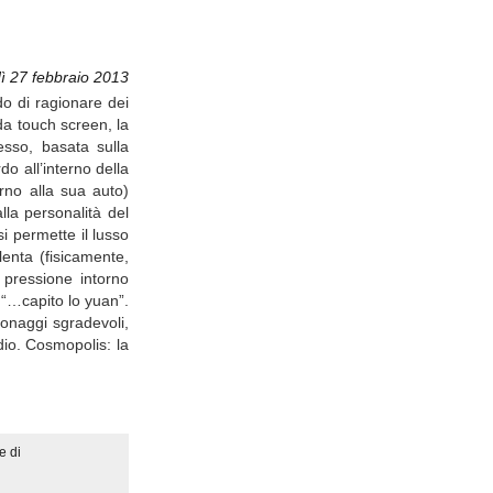
ì 27 febbraio 2013
do di ragionare dei
 da touch screen, la
cesso, basata sulla
o all’interno della
rno alla sua auto)
lla personalità del
si permette il lusso
lenta (fisicamente,
a pressione intorno
a “…capito lo yuan”.
rsonaggi sgradevoli,
dio. Cosmopolis: la
e di