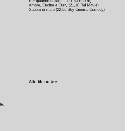
Per qualche dollaro ...
(
21,30
RaiTre
)
Amore, Cucina e Curry
(
21,10
Rai Movie
)
Sapore di mare
(
22,55
Sky Cinema Comedy
)
Altri film in tv »
le.