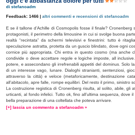
oggi c'è abbastanza dolore per tutti
di stefanoadm
Feedback: 1466 |
altri commenti e recensioni di stefanoadm
E se il tallone d’Achille di Cosmopolis fosse il finale? Cronenberg
protagonisti, il perimetro della limousine in cui si svolge buona part
realtà “recintata” da schermi televisivi e finestrini: tutto è ritag
speculazione astratta, protetta da un guscio blindato, dove ogni cosa
cornice più appropriata. Chi entra in questo cosmo (ma anche chi
condivide o deve accettare regole e logiche imposte, all inclusive. 
potere, e assecondano gli irrefrenabili appetiti del dominus. Solo la
di un interesse vago, lunare. Dialoghi stranianti, sentenziosi, gi
attraverso la città) e veloce (metaforicamente, destinazione catas
all’abitacolo, apre falle, rompe equilibri. Del resto il primo, sinistr
La costruzione registica di Cronenberg risulta, al solito, abile, gli
urticanti, al fondo infelici. Tutto ok, fino all’ultima sequenza, do
bella preparazione di una coltellata che poteva arrivare.
[+] lascia un commento a stefanoadm »