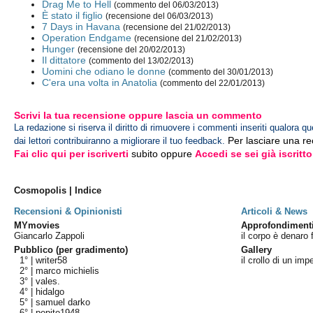
Drag Me to Hell
(commento del 06/03/2013)
È stato il figlio
(recensione del 06/03/2013)
7 Days in Havana
(recensione del 21/02/2013)
Operation Endgame
(recensione del 21/02/2013)
Hunger
(recensione del 20/02/2013)
Il dittatore
(commento del 13/02/2013)
Uomini che odiano le donne
(commento del 30/01/2013)
C'era una volta in Anatolia
(commento del 22/01/2013)
Scrivi la tua recensione oppure lascia un commento
La redazione si riserva il diritto di rimuovere i commenti inseriti qualora qu
Per lasciare una r
dai lettori contribuiranno a migliorare il tuo feedback.
Fai clic qui per iscriverti
subito oppure
Accedi se sei già iscritto
Cosmopolis | Indice
Recensioni & Opinionisti
Articoli & News
MYmovies
Approfondiment
Giancarlo Zappoli
il corpo è denaro
Pubblico (per gradimento)
Gallery
1° |
writer58
il crollo di un imp
2° |
marco michielis
3° |
vales.
4° |
hidalgo
5° |
samuel darko
6° |
pepito1948