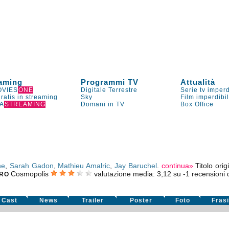
aming
Programmi TV
Attualità
VIES
ONE
Digitale Terrestre
Serie tv imperd
gratis in streaming
Sky
Film imperdibi
A
STREAMING
Domani in TV
Box Office
he
,
Sarah Gadon
,
Mathieu Amalric
,
Jay Baruchel
.
continua»
Titolo ori
Cosmopolis
valutazione media:
3,12
su
-1
recensioni di
RO
Cast
News
Trailer
Poster
Foto
Fras