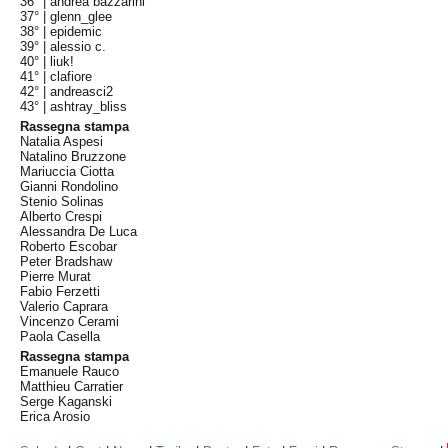
36° |
andrea bazzarini
37° |
glenn_glee
38° |
epidemic
39° |
alessio c.
40° |
liuk!
41° |
clafiore
42° |
andreasci2
43° |
ashtray_bliss
Rassegna stampa
Natalia Aspesi
Natalino Bruzzone
Mariuccia Ciotta
Gianni Rondolino
Stenio Solinas
Alberto Crespi
Alessandra De Luca
Roberto Escobar
Peter Bradshaw
Pierre Murat
Fabio Ferzetti
Valerio Caprara
Vincenzo Cerami
Paola Casella
Rassegna stampa
Emanuele Rauco
Matthieu Carratier
Serge Kaganski
Erica Arosio