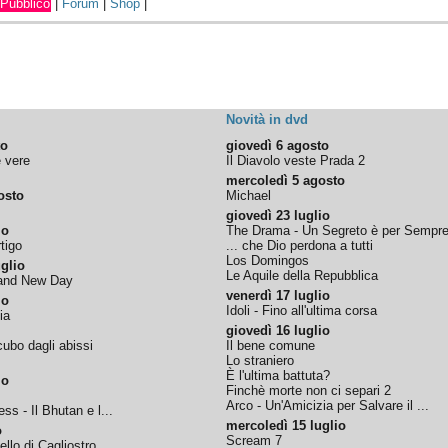
Pubblico
|
Forum
|
Shop
|
Novità in dvd
to
giovedì 6 agosto
e vere
Il Diavolo veste Prada 2
mercoledì 5 agosto
osto
Michael
giovedì 23 luglio
io
The Drama - Un Segreto è per Sempr
tigo
... che Dio perdona a tutti
Los Domingos
glio
Le Aquile della Repubblica
rand New Day
venerdì 17 luglio
io
Idoli - Fino all'ultima corsa
ia
giovedì 16 luglio
ubo dagli abissi
Il bene comune
Lo straniero
È l'ultima battuta?
io
Finchè morte non ci separi 2
Arco - Un'Amicizia per Salvare il ...
ss - Il Bhutan e l...
mercoledì 15 luglio
o
Scream 7
tello di Cagliostro