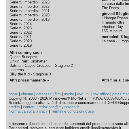
Serie tv imperdibili 2023
La casa dalle fi
Serie tv imperdibili 2022
The Doors
Serie tv imperdibili 2021
giovedì 9 lugli
Serie tv imperdibili 2020
L'Hangar Rosso
Serie tv imperdibili 2019
Il mondo oltre
Serie tv 2024
Election Day
Serie tv 2023
165' Mineurs
Serie tv 2022
Serie tv 2021
mercoledì 8 lug
Serie tv 2020
La casa - Il rog
Serie tv 2019
Altri coming soon
Queen Budapest
Linkin Park: Unshatter
Batman: Caped Crusader - Stagione 2
Lanterns
Billy the Kid - Stagione 3
Altri prossimamente »
Altri film al ci
home
|
cinema
|
database
|
film
|
uscite
|
dvd
|
tv
|
box office
|
prossima
Copyright© 2000 - 2026 MYmovies® Mo-Net s.r.l. P.IVA: 05056400483 L
Società soggetta all'attività di direzione e coordinamento di GEDI Gruppo E
credits
|
contatti
|
redazione@mymovies.it
Normativa sulla privacy
|
Termini e condizioni d'uso
Il riesame e il controllo editoriale dei contenuti del presente sito sono a
Per contatti, scrivere al seguente indirizzo email: live@mymovies.it