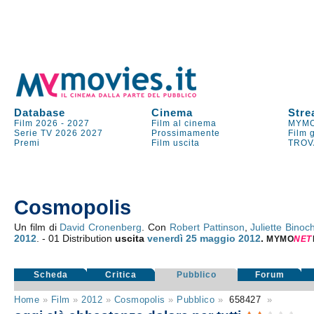
Database
Cinema
Stre
Film 2026
-
2027
Film al cinema
MYMO
Serie TV
2026
2027
Prossimamente
Film 
Premi
Film uscita
TROV
Cosmopolis
Un film di
David Cronenberg
. Con
Robert Pattinson
,
Juliette Binoc
2012
. - 01 Distribution
uscita
venerdì 25
maggio 2012
.
MYMO
NE
T
Scheda
Critica
Pubblico
Forum
Home
»
Film
»
2012
»
Cosmopolis
»
Pubblico
»
658427
»