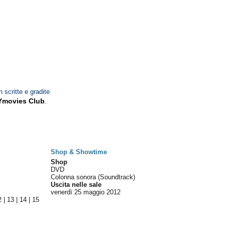
n scritte e gradite
Ymovies Club
.
Shop & Showtime
Shop
DVD
Colonna sonora (Soundtrack)
Uscita nelle sale
venerdì 25
maggio 2012
2
|
13
|
14
|
15