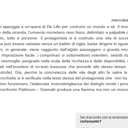
mercoled
 si appoggia a un’opera di De Lillo per costruire un mondo a sé. Il mo
e della vicenda, l’universo monetario reso fisico, delimitato e palpabile
liato, tutto è porzione. Il protagonista si è costruito una vita di suc
 può essere valutata senza un battito di ciglia, basta dirigere lo sguard
, in generale, viene raggiunto dall’algido passeggero o gravita into
Imposizione facile: i comprimari si sottomettono volentieri, sedotti da
 neomoglie, parigrado nella scala della ricchezza e delle disponibilità, 
ocati nell’incedere di un’auto lussuosa che procede allo stesso tempo 
trofe). Già, perché la concretezza delle vite degli altri fa salire l
o scricchiolio si è verificato nella testa stessa del protagonista che non h
 attori funzionano, l’elaborata inverosimiglianza dei dialoghi rende i pe
ve il confronto Pattinson – Giamatti produce una fiamma ma non un incen
Sei d'accordo con la recension
stefanoadm?