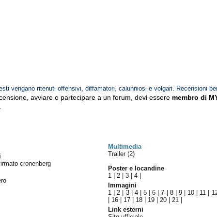
esti vengano ritenuti offensivi, diffamatori, calunniosi e volgari. Recensioni be
ecensione, avviare o partecipare a un forum, devi essere
membro di M
.
Multimedia
Trailer (2)
i
 firmato cronenberg
Poster e locandine
1
|
2
|
3
|
4
|
ero
Immagini
1
|
2
|
3
|
4
|
5
|
6
|
7
|
8
|
9
|
10
|
11
|
1
|
16
|
17
|
18
|
19
|
20
|
21
|
Link esterni
Sito ufficiale