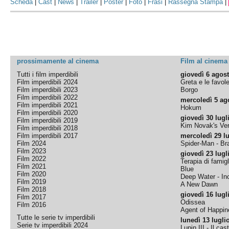
Scheda
|
Cast
|
News
|
Trailer
|
Poster
|
Foto
|
Frasi
|
Rassegna Stampa
|
prossimamente al cinema
Film al cinema
Tutti i film imperdibili
giovedì 6 agos
Film imperdibili 2024
Greta e le favol
Film imperdibili 2023
Borgo
Film imperdibili 2022
mercoledì 5 ag
Film imperdibili 2021
Hokum
Film imperdibili 2020
giovedì 30 lugl
Film imperdibili 2019
Kim Novak's Ver
Film imperdibili 2018
Film imperdibili 2017
mercoledì 29 lu
Film 2024
Spider-Man - B
Film 2023
giovedì 23 lugl
Film 2022
Terapia di famigl
Film 2021
Blue
Film 2020
Deep Water - Inc
Film 2019
A New Dawn
Film 2018
giovedì 16 lugl
Film 2017
Odissea
Film 2016
Agent of Happine
Tutte le serie tv imperdibili
lunedì 13 lugli
Serie tv imperdibili 2024
Lupin III - Il cas