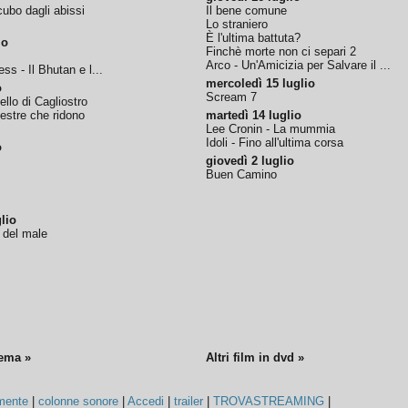
ubo dagli abissi
Il bene comune
Lo straniero
È l'ultima battuta?
io
Finchè morte non ci separi 2
Arco - Un'Amicizia per Salvare il ...
ss - Il Bhutan e l...
mercoledì 15 luglio
o
Scream 7
tello di Cagliostro
nestre che ridono
martedì 14 luglio
Lee Cronin - La mummia
Idoli - Fino all'ultima corsa
o
giovedì 2 luglio
Buen Camino
lio
o del male
nema »
Altri film in dvd »
mente
|
colonne sonore
|
Accedi
|
trailer
|
TROVASTREAMING
|