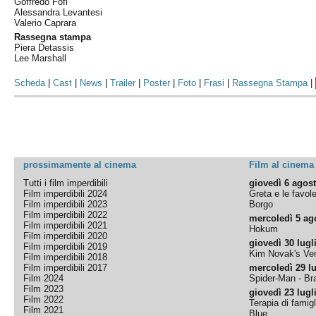
Goffredo Fofi
Alessandra Levantesi
Valerio Caprara
Rassegna stampa
Piera Detassis
Lee Marshall
Scheda
|
Cast
|
News
|
Trailer
|
Poster
|
Foto
|
Frasi
|
Rassegna Stampa
|
prossimamente al cinema
Film al cinema
Tutti i film imperdibili
giovedì 6 agos
Film imperdibili 2024
Greta e le favol
Film imperdibili 2023
Borgo
Film imperdibili 2022
mercoledì 5 ag
Film imperdibili 2021
Hokum
Film imperdibili 2020
giovedì 30 lugl
Film imperdibili 2019
Kim Novak's Ver
Film imperdibili 2018
Film imperdibili 2017
mercoledì 29 lu
Film 2024
Spider-Man - B
Film 2023
giovedì 23 lugl
Film 2022
Terapia di famigl
Film 2021
Blue