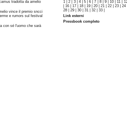
 camus tradotta da amelio
1
|
2
|
3
|
4
|
5
|
6
|
7
|
8
|
9
|
10
|
11
|
1
|
16
|
17
|
18
|
19
|
20
|
21
|
22
|
23
|
24
28
|
29
|
30
|
31
|
32
|
33
|
melio vince il premio sncci
rme e rumors sul festival
Link esterni
Pressbook completo
a con sé l'uomo che sarà