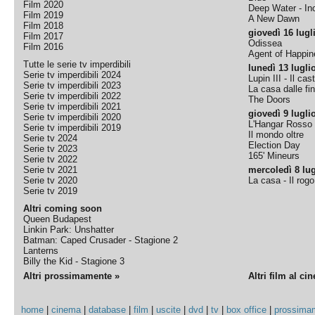
Film 2020
Deep Water - Inc
Film 2019
A New Dawn
Film 2018
giovedì 16 lugl
Film 2017
Odissea
Film 2016
Agent of Happine
Tutte le serie tv imperdibili
lunedì 13 lugli
Serie tv imperdibili 2024
Lupin III - Il cas
Serie tv imperdibili 2023
La casa dalle fi
Serie tv imperdibili 2022
The Doors
Serie tv imperdibili 2021
giovedì 9 lugli
Serie tv imperdibili 2020
L'Hangar Rosso
Serie tv imperdibili 2019
Il mondo oltre
Serie tv 2024
Election Day
Serie tv 2023
165' Mineurs
Serie tv 2022
Serie tv 2021
mercoledì 8 lug
Serie tv 2020
La casa - Il rog
Serie tv 2019
Altri coming soon
Queen Budapest
Linkin Park: Unshatter
Batman: Caped Crusader - Stagione 2
Lanterns
Billy the Kid - Stagione 3
Altri prossimamente »
Altri film al ci
home
|
cinema
|
database
|
film
|
uscite
|
dvd
|
tv
|
box office
|
prossima