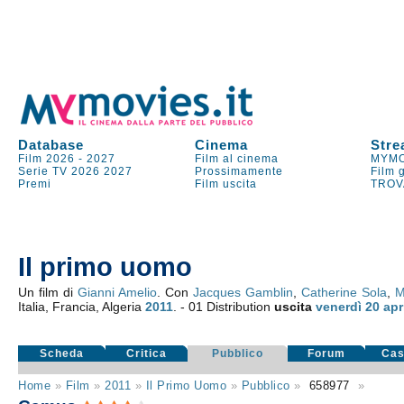
Database
Cinema
Stre
Film 2026
-
2027
Film al cinema
MYMO
Serie TV
2026
2027
Prossimamente
Film 
Premi
Film uscita
TROV
Il primo uomo
Un film di
Gianni Amelio
. Con
Jacques Gamblin
,
Catherine Sola
,
M
Italia, Francia, Algeria
2011
. - 01 Distribution
uscita
venerdì 20
apr
Scheda
Critica
Pubblico
Forum
Cas
Home
»
Film
»
2011
»
Il Primo Uomo
»
Pubblico
»
658977
»