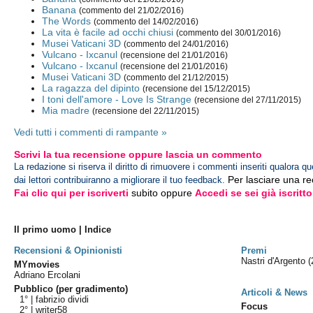
Banana
(commento del 21/02/2016)
The Words
(commento del 14/02/2016)
La vita è facile ad occhi chiusi
(commento del 30/01/2016)
Musei Vaticani 3D
(commento del 24/01/2016)
Vulcano - Ixcanul
(recensione del 21/01/2016)
Vulcano - Ixcanul
(recensione del 21/01/2016)
Musei Vaticani 3D
(commento del 21/12/2015)
La ragazza del dipinto
(recensione del 15/12/2015)
I toni dell'amore - Love Is Strange
(recensione del 27/11/2015)
Mia madre
(recensione del 22/11/2015)
Vedi tutti i commenti di rampante »
Scrivi la tua recensione oppure lascia un commento
La redazione si riserva il diritto di rimuovere i commenti inseriti qualora qu
Per lasciare una r
dai lettori contribuiranno a migliorare il tuo feedback.
Fai clic qui per iscriverti
subito oppure
Accedi se sei già iscritto
Il primo uomo | Indice
Recensioni & Opinionisti
Premi
Nastri d'Argento
(
MYmovies
Adriano Ercolani
Pubblico (per gradimento)
Articoli & News
1° |
fabrizio dividi
Focus
2° |
writer58