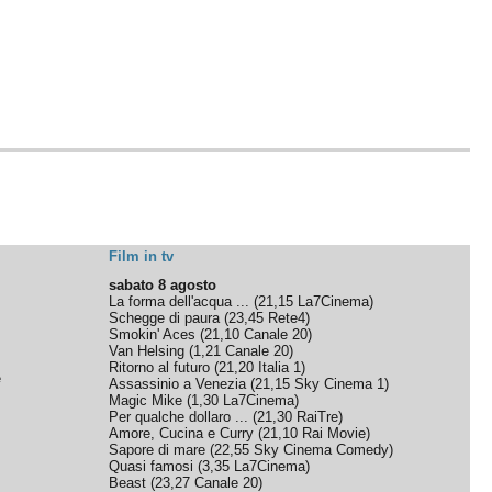
Film in tv
sabato 8 agosto
La forma dell'acqua ...
(
21,15
La7Cinema
)
Schegge di paura
(
23,45
Rete4
)
Smokin' Aces
(
21,10
Canale 20
)
Van Helsing
(
1,21
Canale 20
)
Ritorno al futuro
(
21,20
Italia 1
)
e
Assassinio a Venezia
(
21,15
Sky Cinema 1
)
Magic Mike
(
1,30
La7Cinema
)
Per qualche dollaro ...
(
21,30
RaiTre
)
Amore, Cucina e Curry
(
21,10
Rai Movie
)
Sapore di mare
(
22,55
Sky Cinema Comedy
)
Quasi famosi
(
3,35
La7Cinema
)
Beast
(
23,27
Canale 20
)