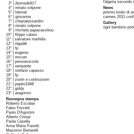
l'algeria secondo
3° |
diomede917
4° |
renato volpone
News
5° |
heimat
premio kinéo di a
6° |
giovanna
cannes 2011 confe
7° |
chiarialessandro
Gallery
8° |
renato volpone
ogni bambino port
9° |
michela papavassiliou
10° |
filippo catani
11° |
salvatore marfella
12° |
olgadik
13° |
fp
14° |
eugenio
15° |
rescart
16° |
pensierocivile
17° |
rampante
18° |
stefano capasso
19° |
fp
20° |
zoom e controzoom
21° |
pepito1948
22° |
goldy
23° |
aragornvr
Rassegna stampa
Roberto Escobar
Fabio Ferzetti
Paolo D'Agostini
Alberto Crespi
Paola Casella
Anna Maria Pasetti
Massimo Bertarelli