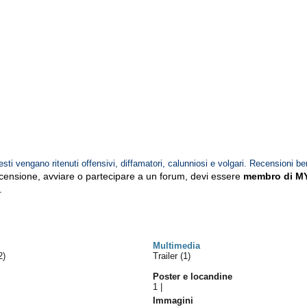
esti vengano ritenuti offensivi, diffamatori, calunniosi e volgari. Recensioni be
ecensione, avviare o partecipare a un forum, devi essere
membro di M
.
Multimedia
2)
Trailer (1)
Poster e locandine
1
|
Immagini