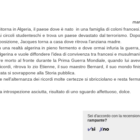
mar
itorna in Algeria, il paese dove è nato in una famiglia di coloni francesi
ai circoli studenteschi e trova un paese devastato dal terrorismo. Do
e posizione, Jacques torna a casa dove ritrova l'anziana madre.
n una realtà algerina in pieno fermento e dove ormai infuria la guerra
algerina e vuole diffondere l'idea di convivenza tra francesi e musulmani
padre morto al fronte durante la Prima Guerra Mondiale, quando lui ave
icordi, ritrova lo zio Etienne, il suo maestro Bernard, il suo mondo fini
vata si sovrappone alla Storia pubblica.
 nell'alternanza dei ricordi molte certezze si sbricciolano e resta ferma
a introspezione asciutta, risultato di uno sguardo affettuoso, dolce.
Sei d'accordo con la recension
rampante?