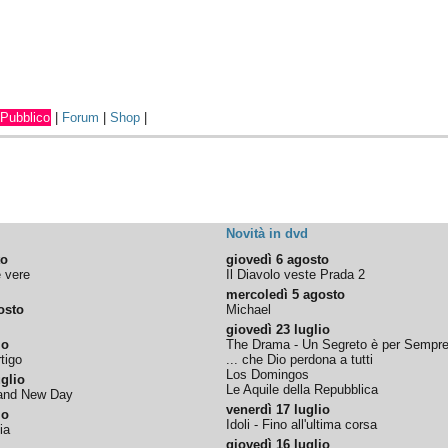
Pubblico
|
Forum
|
Shop
|
Novità in dvd
to
giovedì 6 agosto
e vere
Il Diavolo veste Prada 2
mercoledì 5 agosto
osto
Michael
giovedì 23 luglio
io
The Drama - Un Segreto è per Sempr
tigo
... che Dio perdona a tutti
Los Domingos
glio
Le Aquile della Repubblica
rand New Day
venerdì 17 luglio
io
Idoli - Fino all'ultima corsa
ia
giovedì 16 luglio