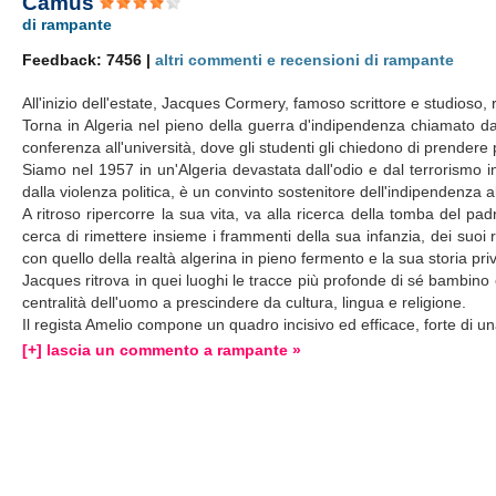
Camus
di rampante
Feedback: 7456 |
altri commenti e recensioni di rampante
All'inizio dell'estate, Jacques Cormery, famoso scrittore e studioso, r
Torna in Algeria nel pieno della guerra d'indipendenza chiamato d
conferenza all'università, dove gli studenti gli chiedono di prender
Siamo nel 1957 in un'Algeria devastata dall'odio e dal terrorismo i
dalla violenza politica, è un convinto sostenitore dell'indipendenza 
A ritroso ripercorre la sua vita, va alla ricerca della tomba del 
cerca di rimettere insieme i frammenti della sua infanzia, dei suoi r
con quello della realtà algerina in pieno fermento e la sua storia pri
Jacques ritrova in quei luoghi le tracce più profonde di sé bambino e
centralità dell'uomo a prescindere da cultura, lingua e religione.
Il regista Amelio compone un quadro incisivo ed efficace, forte di un
[+] lascia un commento a rampante »