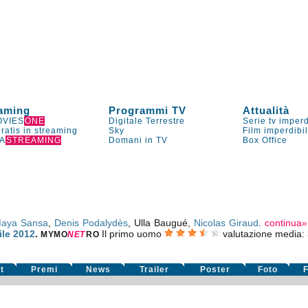
aming
Programmi TV
Attualità
VIES
ONE
Digitale Terrestre
Serie tv imperd
gratis in streaming
Sky
Film imperdibi
A
STREAMING
Domani in TV
Box Office
aya Sansa
,
Denis Podalydès
, Ulla Baugué,
Nicolas Giraud
.
continua»
ile 2012
.
Il primo uomo
valutazione media:
MYMO
NE
T
RO
t
Premi
News
Trailer
Poster
Foto
F