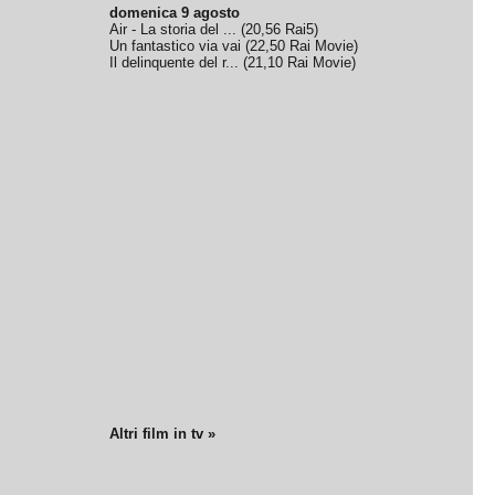
domenica 9 agosto
Air - La storia del ...
(
20,56
Rai5
)
Un fantastico via vai
(
22,50
Rai Movie
)
Il delinquente del r...
(
21,10
Rai Movie
)
Altri film in tv »