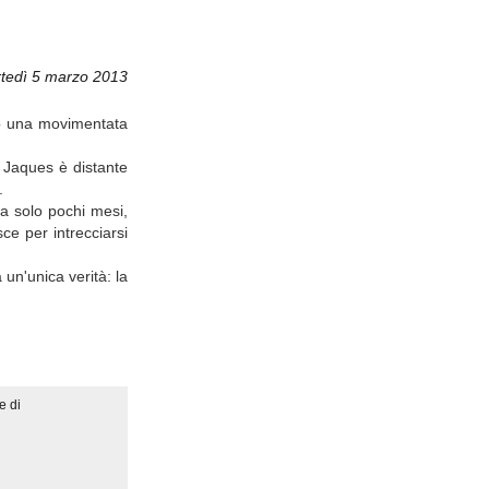
tedì 5 marzo 2013
.
po una movimentata
, Jaques è distante
.
va solo pochi mesi,
sce per intrecciarsi
 un'unica verità: la
e di