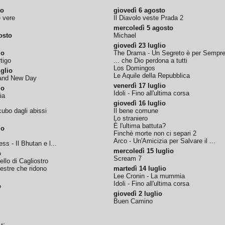
to
giovedì 6 agosto
e vere
Il Diavolo veste Prada 2
mercoledì 5 agosto
osto
Michael
giovedì 23 luglio
io
The Drama - Un Segreto è per Sempr
tigo
... che Dio perdona a tutti
Los Domingos
glio
Le Aquile della Repubblica
rand New Day
venerdì 17 luglio
io
Idoli - Fino all'ultima corsa
ia
giovedì 16 luglio
ubo dagli abissi
Il bene comune
Lo straniero
È l'ultima battuta?
io
Finchè morte non ci separi 2
Arco - Un'Amicizia per Salvare il ...
ss - Il Bhutan e l...
mercoledì 15 luglio
o
Scream 7
tello di Cagliostro
nestre che ridono
martedì 14 luglio
Lee Cronin - La mummia
Idoli - Fino all'ultima corsa
o
giovedì 2 luglio
Buen Camino