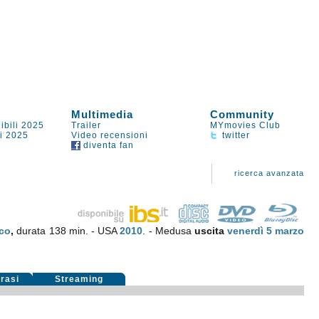
Multimedia
Community
ibili 2025
Trailer
MYmovies Club
li 2025
Video recensioni
twitter
diventa fan
ricerca avanzata
co
,
durata 138 min. - USA
2010
. - Medusa
uscita
venerdì 5
marzo
rasi
Streaming