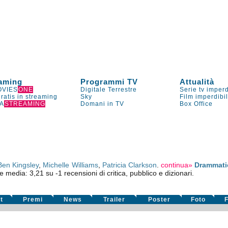
aming
Programmi TV
Attualità
VIES
ONE
Digitale Terrestre
Serie tv imperd
gratis in streaming
Sky
Film imperdibi
A
STREAMING
Domani in TV
Box Office
Ben Kingsley
,
Michelle Williams
,
Patricia Clarkson
.
continua»
Drammati
ne media:
3,21
su
-1
recensioni di critica, pubblico e dizionari.
t
Premi
News
Trailer
Poster
Foto
F