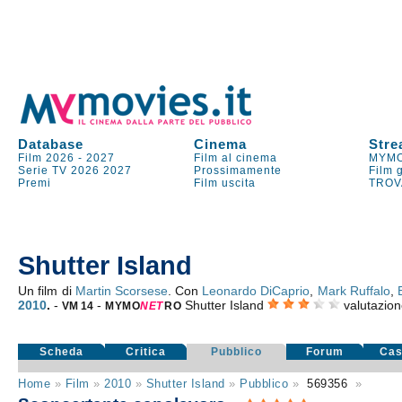
Database
Cinema
Stre
Film 2026
-
2027
Film al cinema
MYMO
Serie TV
2026
2027
Prossimamente
Film 
Premi
Film uscita
TROV
Shutter Island
Un film di
Martin Scorsese
. Con
Leonardo DiCaprio
,
Mark Ruffalo
,
2010
.
-
-
Shutter Island
valutazio
VM 14
MYMO
NE
T
RO
Scheda
Critica
Pubblico
Forum
Cas
Home
»
Film
»
2010
»
Shutter Island
»
Pubblico
»
569356
»