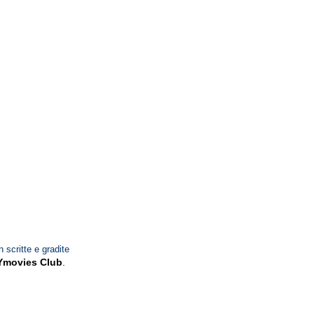
n scritte e gradite
Ymovies Club
.