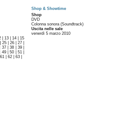
Shop & Showtime
Shop
DVD
Colonna sonora (Soundtrack)
Uscita nelle sale
venerdì 5
marzo 2010
2
|
13
|
14
|
15
|
25
|
26
|
27
|
|
37
|
38
|
39
|
|
49
|
50
|
51
|
|
61
|
62
|
63
|