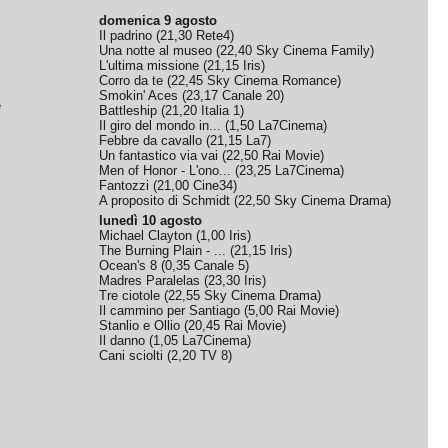
domenica 9 agosto
Il padrino
(
21,30
Rete4
)
Una notte al museo
(
22,40
Sky Cinema Family
)
L'ultima missione
(
21,15
Iris
)
Corro da te
(
22,45
Sky Cinema Romance
)
Smokin' Aces
(
23,17
Canale 20
)
e
Battleship
(
21,20
Italia 1
)
Il giro del mondo in...
(
1,50
La7Cinema
)
Febbre da cavallo
(
21,15
La7
)
Un fantastico via vai
(
22,50
Rai Movie
)
Men of Honor - L'ono...
(
23,25
La7Cinema
)
Fantozzi
(
21,00
Cine34
)
A proposito di Schmidt
(
22,50
Sky Cinema Drama
)
lunedì 10 agosto
Michael Clayton
(
1,00
Iris
)
The Burning Plain - ...
(
21,15
Iris
)
Ocean's 8
(
0,35
Canale 5
)
Madres Paralelas
(
23,30
Iris
)
Tre ciotole
(
22,55
Sky Cinema Drama
)
Il cammino per Santiago
(
5,00
Rai Movie
)
Stanlio e Ollio
(
20,45
Rai Movie
)
Il danno
(
1,05
La7Cinema
)
Cani sciolti
(
2,20
TV 8
)