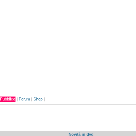
Pubblico
|
Forum
|
Shop
|
Novità in dvd