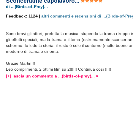
Sconcertante capolavoro...
di ...{Birds-of-Prey}...
Feedback: 1124 |
altri commenti e recensioni di ...{Birds-of-Prey
Sono bravi gli attori, prefetta la musica, stupenda la trama (troppo i
gli effetti speciali, ma la trama e il tema (estremamente sconcertant
schermo. Io lodo la storia, il resto è solo il contorno (molto buono
moderno di trama e cinema.
Grazie Martin!!!
Leo complimenti, 2 ottimi film su 2!!!!!! Continua così !!!!!
[+] lascia un commento a ...{birds-of-prey}... »