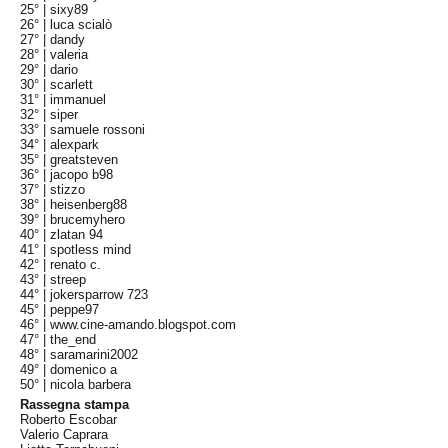
25° |
sixy89
26° |
luca scialò
27° |
dandy
28° |
valeria
29° |
dario
30° |
scarlett
31° |
immanuel
32° |
siper
33° |
samuele rossoni
34° |
alexpark
35° |
greatsteven
36° |
jacopo b98
37° |
stizzo
38° |
heisenberg88
39° |
brucemyhero
40° |
zlatan 94
41° |
spotless mind
42° |
renato c.
43° |
streep
44° |
jokersparrow 723
45° |
peppe97
46° |
www.cine-amando.blogspot.com
47° |
the_end
48° |
saramarini2002
49° |
domenico a
50° |
nicola barbera
Rassegna stampa
Roberto Escobar
Valerio Caprara