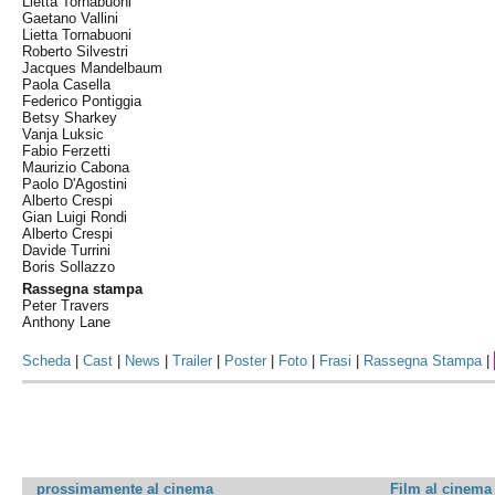
Lietta Tornabuoni
Gaetano Vallini
Lietta Tornabuoni
Roberto Silvestri
Jacques Mandelbaum
Paola Casella
Federico Pontiggia
Betsy Sharkey
Vanja Luksic
Fabio Ferzetti
Maurizio Cabona
Paolo D'Agostini
Alberto Crespi
Gian Luigi Rondi
Alberto Crespi
Davide Turrini
Boris Sollazzo
Rassegna stampa
Peter Travers
Anthony Lane
Scheda
|
Cast
|
News
|
Trailer
|
Poster
|
Foto
|
Frasi
|
Rassegna Stampa
|
prossimamente al cinema
Film al cinema