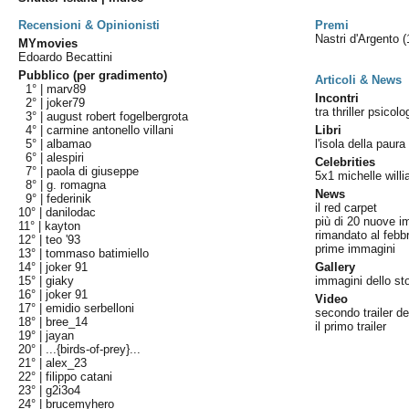
Recensioni & Opinionisti
Premi
Nastri d'Argento
(
MYmovies
Edoardo Becattini
Pubblico (per gradimento)
Articoli & News
1° |
marv89
Incontri
2° |
joker79
tra thriller psicolo
3° |
august robert fogelbergrota
4° |
carmine antonello villani
Libri
5° |
albamao
l'isola della paura i
6° |
alespiri
Celebrities
7° |
paola di giuseppe
5x1 michelle wil
8° |
g. romagna
News
9° |
federinik
il red carpet
10° |
danilodac
più di 20 nuove i
11° |
kayton
rimandato al febb
12° |
teo '93
prime immagini
13° |
tommaso batimiello
14° |
joker 91
Gallery
15° |
giaky
immagini dello st
16° |
joker 91
Video
17° |
emidio serbelloni
secondo trailer de
18° |
bree_14
il primo trailer
19° |
jayan
20° |
...{birds-of-prey}...
21° |
alex_23
22° |
filippo catani
23° |
g2i3o4
24° |
brucemyhero