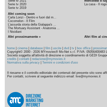
Serie tv 2021
mercoledì 8 lug
Serie tv 2020
La casa - Il rog
Serie tv 2019
Altri coming soon
Carla Lonzi - Dentro e fuori dal m...
Cocomelon - Il Film
L'assurda storia della Gialappa's ...
The Mortuary Assistant - Anatomia ...
I Nisidiani
Altri prossimamente »
Altri film al ci
home
|
cinema
|
database
|
film
|
uscite
|
dvd
|
tv
|
box office
|
prossima
Copyright© 2000 - 2026 MYmovies® Mo-Net s.r.l. P.IVA: 05056400483 L
Società soggetta all'attività di direzione e coordinamento di GEDI Gruppo E
credits
|
contatti
|
redazione@mymovies.it
Normativa sulla privacy
|
Termini e condizioni d'uso
Il riesame e il controllo editoriale dei contenuti del presente sito sono a
Per contatti, scrivere al seguente indirizzo email: live@mymovies.it