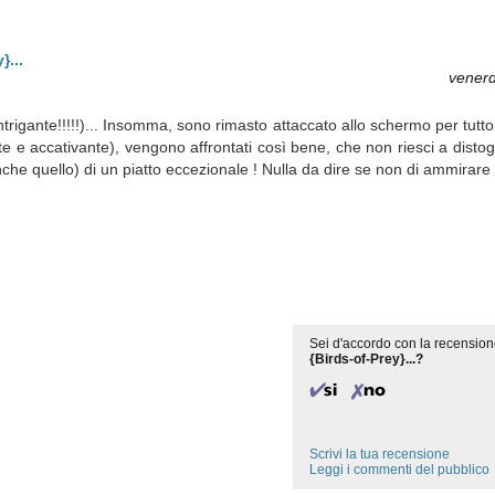
}...
venerd
ntrigante!!!!!)... Insomma, sono rimasto attaccato allo schermo per tutto
e e accativante), vengono affrontati così bene, che non riesci a distogli
 anche quello) di un piatto eccezionale ! Nulla da dire se non di ammirar
Sei d'accordo con la recension
{Birds-of-Prey}...?
Scrivi la tua recensione
Leggi i commenti del pubblico