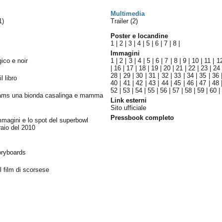
Multimedia
1)
Trailer (2)
Poster e locandine
1
|
2
|
3
|
4
|
5
|
6
|
7
|
8
|
Immagini
gico e noir
1
|
2
|
3
|
4
|
5
|
6
|
7
|
8
|
9
|
10
|
11
|
1
|
16
|
17
|
18
|
19
|
20
|
21
|
22
|
23
|
24
28
|
29
|
30
|
31
|
32
|
33
|
34
|
35
|
36
l libro
40
|
41
|
42
|
43
|
44
|
45
|
46
|
47
|
48
52
|
53
|
54
|
55
|
56
|
57
|
58
|
59
|
60
liams una bionda casalinga e mamma
Link esterni
Sito ufficiale
Pressbook completo
mmagini e lo spot del superbowl
raio del 2010
oryboards
l film di scorsese