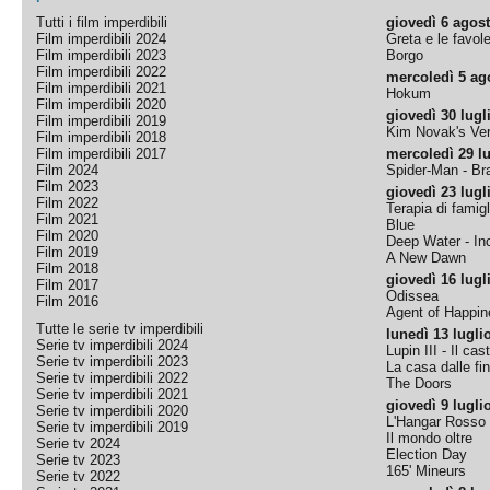
Tutti i film imperdibili
giovedì 6 agos
Film imperdibili 2024
Greta e le favol
Film imperdibili 2023
Borgo
Film imperdibili 2022
mercoledì 5 ag
Film imperdibili 2021
Hokum
Film imperdibili 2020
giovedì 30 lugl
Film imperdibili 2019
Kim Novak's Ver
Film imperdibili 2018
Film imperdibili 2017
mercoledì 29 lu
Film 2024
Spider-Man - B
Film 2023
giovedì 23 lugl
Film 2022
Terapia di famigl
Film 2021
Blue
Film 2020
Deep Water - Inc
Film 2019
A New Dawn
Film 2018
giovedì 16 lugl
Film 2017
Odissea
Film 2016
Agent of Happine
Tutte le serie tv imperdibili
lunedì 13 lugli
Serie tv imperdibili 2024
Lupin III - Il cas
Serie tv imperdibili 2023
La casa dalle fi
Serie tv imperdibili 2022
The Doors
Serie tv imperdibili 2021
giovedì 9 lugli
Serie tv imperdibili 2020
L'Hangar Rosso
Serie tv imperdibili 2019
Il mondo oltre
Serie tv 2024
Election Day
Serie tv 2023
165' Mineurs
Serie tv 2022