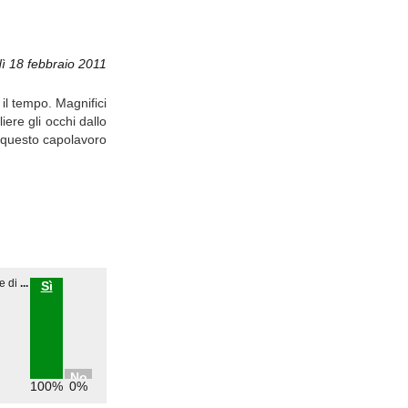
ì 18 febbraio 2011
 il tempo. Magnifici
ere gli occhi dallo
e questo capolavoro
e di
...
Sì
No
100%
0%