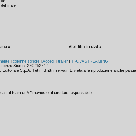
lio
o del male
nema »
Altri film in dvd »
mente
|
colonne sonore
|
Accedi
|
trailer
|
TROVASTREAMING
|
icenza Siae n. 2792/I/2742.
ditoriale S.p.A. Tutti i diritti riservati. È vietata la riproduzione anche parzia
ffidati al team di MYmovies e al direttore responsabile.