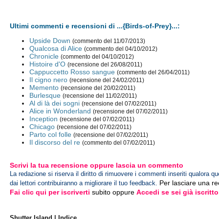
Ultimi commenti e recensioni di ...{Birds-of-Prey}...:
Upside Down
(commento del 11/07/2013)
Qualcosa di Alice
(commento del 04/10/2012)
Chronicle
(commento del 04/10/2012)
Histoire d'O
(recensione del 26/08/2011)
Cappuccetto Rosso sangue
(commento del 26/04/2011)
Il cigno nero
(recensione del 24/02/2011)
Memento
(recensione del 20/02/2011)
Burlesque
(recensione del 11/02/2011)
Al di là dei sogni
(recensione del 07/02/2011)
Alice in Wonderland
(recensione del 07/02/2011)
Inception
(recensione del 07/02/2011)
Chicago
(recensione del 07/02/2011)
Parto col folle
(recensione del 07/02/2011)
Il discorso del re
(commento del 07/02/2011)
Scrivi la tua recensione oppure lascia un commento
La redazione si riserva il diritto di rimuovere i commenti inseriti qualora qu
Per lasciare una r
dai lettori contribuiranno a migliorare il tuo feedback.
Fai clic qui per iscriverti
subito oppure
Accedi se sei già iscritto
Shutter Island | Indice