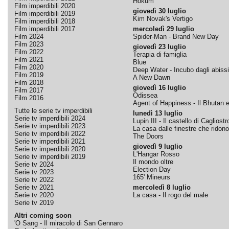
Hokum
Film imperdibili 2020
giovedì 30 luglio
Film imperdibili 2019
Kim Novak's Vertigo
Film imperdibili 2018
Film imperdibili 2017
mercoledì 29 luglio
Film 2024
Spider-Man - Brand New Day
Film 2023
giovedì 23 luglio
Film 2022
Terapia di famiglia
Film 2021
Blue
Film 2020
Deep Water - Incubo dagli abissi
Film 2019
A New Dawn
Film 2018
giovedì 16 luglio
Film 2017
Odissea
Film 2016
Agent of Happiness - Il Bhutan e 
Tutte le serie tv imperdibili
lunedì 13 luglio
Serie tv imperdibili 2024
Lupin III - Il castello di Cagliostr
Serie tv imperdibili 2023
La casa dalle finestre che ridono
Serie tv imperdibili 2022
The Doors
Serie tv imperdibili 2021
giovedì 9 luglio
Serie tv imperdibili 2020
L'Hangar Rosso
Serie tv imperdibili 2019
Il mondo oltre
Serie tv 2024
Election Day
Serie tv 2023
165' Mineurs
Serie tv 2022
Serie tv 2021
mercoledì 8 luglio
Serie tv 2020
La casa - Il rogo del male
Serie tv 2019
Altri coming soon
'O Sang - Il miracolo di San Gennaro