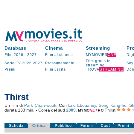
Database
Cinema
Streaming
Pr
Film 2026
-
2027
Film al cinema
MYMOVIES
ONE
Digi
Film gratis in
Serie TV
2026
2027
Prossimamente
Sky
streaming
Premi
Film uscita
TROVA
STREAMING
Dom
Thirst
Un film di
Park Chan-wook
. Con
Eriq Ebouaney
,
Song Kang-ho
,
Sh
durata 133 min. - Corea del sud
2009
.
Thirst
MYMO
NE
T
RO
Scheda
Critica
Pubblico
Forum
Cast
Premi