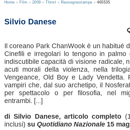
Home
»
Film
»
2009
»
Thirst
»
Rassegnastampa
»
465535
Silvio Danese
Q
Il coreano Park ChanWook è un habitué d
Cinefili e irregolari lo tengono in palm
indiscutibile capacità di visione radicale, n
acuti morali della violenza, nella trilo
Vengeance, Old Boy e Lady Vendetta. P
vampiri che, dal suo archetipo, il Nosfera
per spettacolo o per filosofia, nel mi
entrambi. [...]
di Silvio Danese, articolo completo
(
inclusi)
su
Quotidiano Nazionale
15 mag