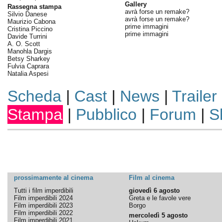
Gallery
Rassegna stampa
avrà forse un remake?
Silvio Danese
avrà forse un remake?
Maurizio Cabona
prime immagini
Cristina Piccino
prime immagini
Davide Turrini
A. O. Scott
Manohla Dargis
Betsy Sharkey
Fulvia Caprara
Natalia Aspesi
Scheda
|
Cast
|
News
|
Trailer
Stampa
|
Pubblico
|
Forum
|
S
prossimamente al cinema
Film al cinema
Tutti i film imperdibili
giovedì 6 agosto
Film imperdibili 2024
Greta e le favole vere
Film imperdibili 2023
Borgo
Film imperdibili 2022
mercoledì 5 agosto
Film imperdibili 2021