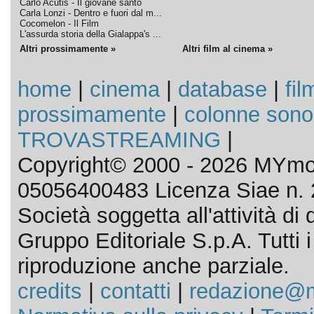
Carlo Acutis - Il giovane santo
Carla Lonzi - Dentro e fuori dal m...
Cocomelon - Il Film
L'assurda storia della Gialappa's ...
Altri prossimamente »
Altri film al cinema »
home
|
cinema
|
database
|
fil
prossimamente
|
colonne sono
TROVASTREAMING
|
Copyright© 2000 - 2026 MYmov
05056400483 Licenza Siae n. 
Società soggetta all'attività d
Gruppo Editoriale S.p.A. Tutti i d
riproduzione anche parziale.
credits
|
contatti
|
redazione@m