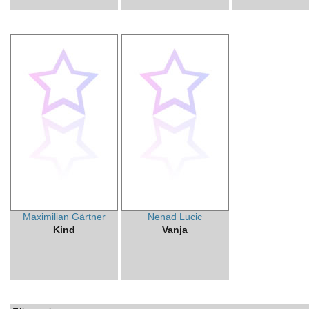
Maximilian Gärtner
Nenad Lucic
Kind
Vanja