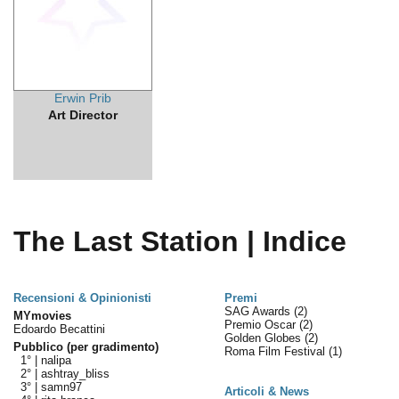
Erwin Prib
Art Director
The Last Station | Indice
Recensioni & Opinionisti
Premi
SAG Awards
(2)
MYmovies
Premio Oscar
(2)
Edoardo Becattini
Golden Globes
(2)
Pubblico (per gradimento)
Roma Film Festival
(1)
1° |
nalipa
2° |
ashtray_bliss
3° |
samn97
Articoli & News