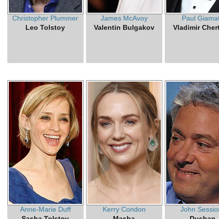
Christopher Plummer
James McAvoy
Paul Giamat
Leo Tolstoy
Valentin Bulgakov
Vladimir Cher
Anne-Marie Duff
Kerry Condon
John Sessio
Sasha Tolstoy
Masha
Dushan