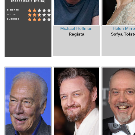
incassi/sale (Italia)
dizionari
critica
pubblico
Michael Hoffman
Helen Mirr
Regista
Sofya Tolst