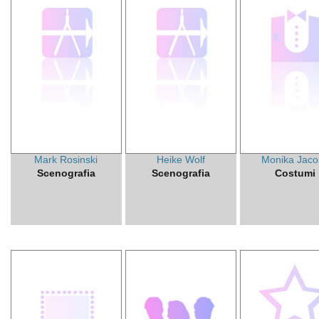
Mark Rosinski
Heike Wolf
Monika Jaco
Scenografia
Scenografia
Costumi