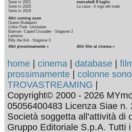
Serie tv 2021
mercoledì 8 luglio
Serie tv 2020
La casa - Il rogo del male
Serie tv 2019
Altri coming soon
Queen Budapest
Linkin Park: Unshatter
Batman: Caped Crusader - Stagione 2
Lanterns
Billy the Kid - Stagione 3
Altri prossimamente »
Altri film al cinema »
home
|
cinema
|
database
|
fil
prossimamente
|
colonne sono
TROVASTREAMING
|
Copyright© 2000 - 2026 MYmov
05056400483 Licenza Siae n. 
Società soggetta all'attività d
Gruppo Editoriale S.p.A. Tutti i d