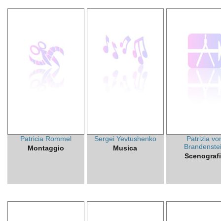
Patricia Rommel
Sergei Yevtushenko
Patrizia vo
Brandenste
Montaggio
Musica
Scenograf