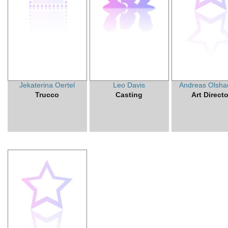
Jekaterina Oertel
Leo Davis
Andreas Olsha
Trucco
Casting
Art Directo