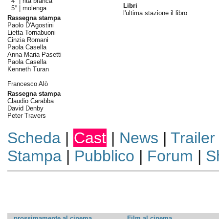
4° |
rita branca
Libri
5° |
molenga
l'ultima stazione il libro
Rassegna stampa
Paolo D'Agostini
Lietta Tornabuoni
Cinzia Romani
Paola Casella
Anna Maria Pasetti
Paola Casella
Kenneth Turan
Francesco Alò
Rassegna stampa
Claudio Carabba
David Denby
Peter Travers
Scheda
|
Cast
|
News
|
Trailer
Stampa
|
Pubblico
|
Forum
|
S
prossimamente al cinema
Film al cinema