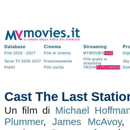
Database
Cinema
Streaming
Pr
Film 2026
-
2027
Film al cinema
MYMOVIES
ONE
Digi
Film gratis in
Serie TV
2026
2027
Prossimamente
Sky
streaming
Premi
Film uscita
TROVA
STREAMING
Dom
Cast The Last Statio
Un film di
Michael Hoffma
Plummer
,
James McAvoy