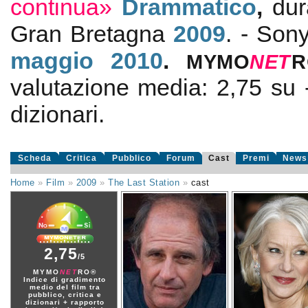
continua»
Drammatico
,
dur
Gran Bretagna
2009
. - Sony
maggio 2010
.
MYMO
NE
T
R
valutazione media:
2,75
su
dizionari.
Scheda
Critica
Pubblico
Forum
Cast
Premi
News
Home
»
Film
»
2009
»
The Last Station
»
cast
2,75
/5
MYMO
NET
RO®
Indice di gradimento
medio del film tra
pubblico, critica e
dizionari + rapporto