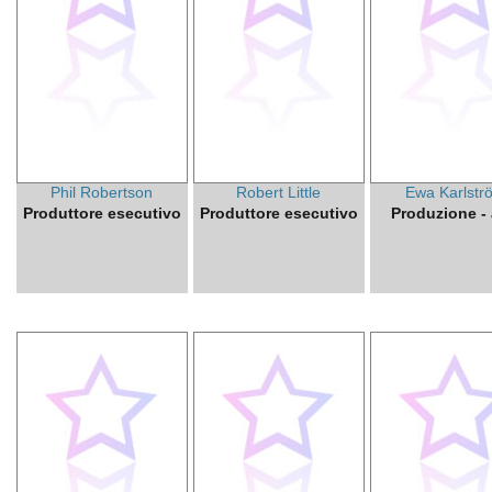
Phil Robertson
Robert Little
Ewa Karlstr
Produttore esecutivo
Produttore esecutivo
Produzione - a