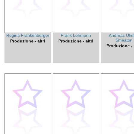
Regina Frankenberger
Frank Lehmann
Andreas Ulm
Smeaton
Produzione - altri
Produzione - altri
Produzione - a