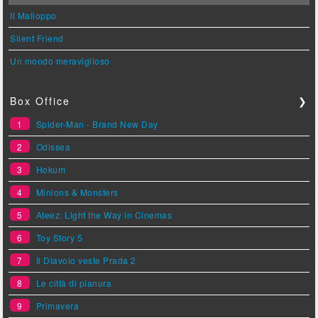
Il Malloppo
Silent Friend
Un mondo meraviglioso
Box Office
❯
1
Spider-Man - Brand New Day
2
Odissea
3
Hokum
4
Minions & Monsters
5
Ateez: Light the Way in Cinemas
6
Toy Story 5
7
Il Diavolo veste Prada 2
8
Le città di pianura
9
Primavera