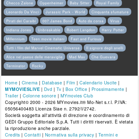
Checco Zalone
Oppenheimer
Baby Sitter
Royal Family
Leonardo Da Vinci
Jurassic Park - World
Cinquanta sfumature
Pirati dei Caraibi
007 James Bond
Auto da corsa
Virus
Indiana Jones
Unbreakable
Robert Langdon
Harry Potter
Millennium
Teen movie italiani
Fast and Furious
Tutti i film del Marvel Cinematic Universe
Il signore degli anelli
Alice nel paese delle meraviglie
Mad Max
Che Guevara
Terminator
Rocky
Home
|
Cinema
|
Database
|
Film
|
Calendario Uscite
|
MYMOVIESLIVE
|
Dvd
|
Tv
|
Box Office
|
Prossimamente
|
Trailer
|
Colonne sonore
|
MYmovies Club
Copyright© 2000 - 2026 MYmovies.it® Mo-Net s.r.l. P.IVA:
05056400483 Licenza Siae n. 2792/I/2742.
Società soggetta all'attività di direzione e coordinamento di
GEDI Gruppo Editoriale S.p.A. Tutti i diritti riservati. È vietata
la riproduzione anche parziale.
Credits
|
Contatti
|
Normativa sulla privacy
|
Termini e