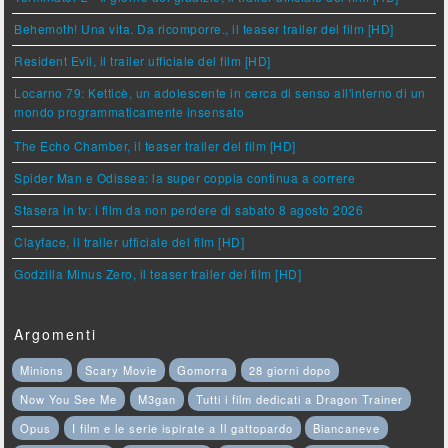
Behemoth! Una vita. Da ricomporre., il teaser trailer del film [HD]
Resident Evil, il trailer ufficiale del film [HD]
Locarno 79: Ketticè, un adolescente in cerca di senso all'interno di un
mondo programmaticamente insensato
The Echo Chamber, il teaser trailer del film [HD]
Spider Man e Odissea: la super coppia continua a correre
Stasera in tv: i film da non perdere di sabato 8 agosto 2026
Clayface, il trailer ufficiale del film [HD]
Godzilla Minus Zero, il teaser trailer del film [HD]
Argomenti
Minions
Scary Movie
Gomorra
28 giorni dopo
Now You See Me
M3gan
Tutti i film dedicati a Dragon Trainer
Opus
I film e le serie ispirate a Il gattopardo
Biancaneve