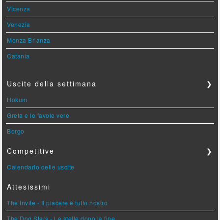
Vicenza
Venezia
Monza Brianza
Catania
Uscite della settimana
❯
Hokum
Greta e le favole vere
Borgo
Competitive
❯
Calendario delle uscite
Attesissimi
The Invite - Il piacere è tutto nostro
The Dog Stars - Le stelle dopo la fine