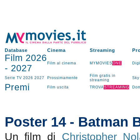
Database
Cinema
Streaming
Pr
Film 2026
Film al cinema
MYMOVIES
ONE
Digi
-
2027
Film gratis in
Serie TV
2026
2027
Prossimamente
Sky
streaming
Premi
Film uscita
TROVA
STREAMING
Dom
Poster 14 - Batman 
Un film di
Christopher No