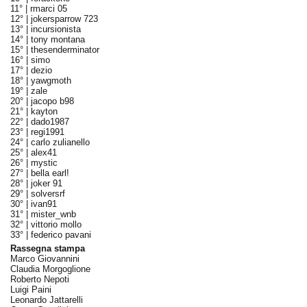
11° |
rmarci 05
12° |
jokersparrow 723
13° |
incursionista
14° |
tony montana
15° |
thesenderminator
16° |
simo
17° |
dezio
18° |
yawgmoth
19° |
zale
20° |
jacopo b98
21° |
kayton
22° |
dado1987
23° |
regi1991
24° |
carlo zulianello
25° |
alex41
26° |
mystic
27° |
bella earl!
28° |
joker 91
29° |
solversrf
30° |
ivan91
31° |
mister_wnb
32° |
vittorio mollo
33° |
federico pavani
Rassegna stampa
Marco Giovannini
Claudia Morgoglione
Roberto Nepoti
Luigi Paini
Leonardo Jattarelli