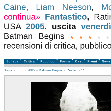
Caine
,
Liam Neeson
,
M
continua»
Fantastico
,
Rat
USA
2005
.
uscita
venerd
Batman Begins
recensioni di critica, pubblico
Scheda
Critica
Pubblico
Forum
Cast
Premi
News
Home
»
Film
»
2005
»
Batman Begins
»
Poster
»
14