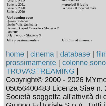
Serie tv 2022
Serie tv 2021
mercoledì 8 luglio
Serie tv 2020
La casa - Il rogo del male
Serie tv 2019
Altri coming soon
Queen Budapest
Linkin Park: Unshatter
Batman: Caped Crusader - Stagione 2
Lanterns
Billy the Kid - Stagione 3
Altri prossimamente »
Altri film al cinema »
home
|
cinema
|
database
|
fil
prossimamente
|
colonne sono
TROVASTREAMING
|
Copyright© 2000 - 2026 MYmov
05056400483 Licenza Siae n. 
Società soggetta all'attività d
Gruppo Editoriale S.p.A. Tutti i d