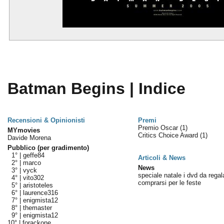
Batman Begins | Indice
Recensioni & Opinionisti
Premi
Premio Oscar
(1)
MYmovies
Critics Choice Award
(1)
Davide Morena
Pubblico (per gradimento)
1° |
geffe84
Articoli & News
2° |
marco
News
3° |
vyck
speciale natale i dvd da regal
4° |
vito302
comprarsi per le feste
5° |
aristoteles
6° |
laurence316
7° |
enigmista12
8° |
themaster
9° |
enigmista12
10° |
forackone