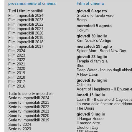
prossimamente al cinema
Film al cinema
Tutti i film imperdibili
giovedì 6 agosto
Film imperdibili 2024
Greta e le favole vere
Film imperdibili 2023
Borgo
Film imperdibili 2022
mercoledì 5 agosto
Film imperdibili 2021
Hokum
Film imperdibili 2020
giovedì 30 luglio
Film imperdibili 2019
Kim Novak's Vertigo
Film imperdibili 2018
Film imperdibili 2017
mercoledì 29 luglio
Film 2024
Spider-Man - Brand New Day
Film 2023
giovedì 23 luglio
Film 2022
Terapia di famiglia
Film 2021
Blue
Film 2020
Deep Water - Incubo dagli abissi
Film 2019
A New Dawn
Film 2018
giovedì 16 luglio
Film 2017
Odissea
Film 2016
Agent of Happiness - Il Bhutan e 
Tutte le serie tv imperdibili
lunedì 13 luglio
Serie tv imperdibili 2024
Lupin III - Il castello di Cagliostr
Serie tv imperdibili 2023
La casa dalle finestre che ridono
Serie tv imperdibili 2022
The Doors
Serie tv imperdibili 2021
giovedì 9 luglio
Serie tv imperdibili 2020
L'Hangar Rosso
Serie tv imperdibili 2019
Il mondo oltre
Serie tv 2024
Election Day
Serie tv 2023
165' Mineurs