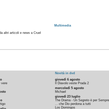
Multimedia
da altri articoli e news a Cruel
Novità in dvd
to
giovedì 6 agosto
e vere
Il Diavolo veste Prada 2
mercoledì 5 agosto
osto
Michael
giovedì 23 luglio
io
The Drama - Un Segreto è per Sempr
tigo
... che Dio perdona a tutti
Los Domingos
glio