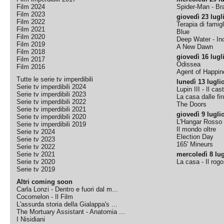
Film 2024
Spider-Man - B
Film 2023
giovedì 23 lugl
Film 2022
Terapia di famigl
Film 2021
Blue
Film 2020
Deep Water - Inc
Film 2019
A New Dawn
Film 2018
giovedì 16 lugl
Film 2017
Odissea
Film 2016
Agent of Happine
Tutte le serie tv imperdibili
lunedì 13 lugli
Serie tv imperdibili 2024
Lupin III - Il cas
Serie tv imperdibili 2023
La casa dalle fi
Serie tv imperdibili 2022
The Doors
Serie tv imperdibili 2021
giovedì 9 lugli
Serie tv imperdibili 2020
L'Hangar Rosso
Serie tv imperdibili 2019
Il mondo oltre
Serie tv 2024
Election Day
Serie tv 2023
165' Mineurs
Serie tv 2022
Serie tv 2021
mercoledì 8 lug
Serie tv 2020
La casa - Il rog
Serie tv 2019
Altri coming soon
Carla Lonzi - Dentro e fuori dal m...
Cocomelon - Il Film
L'assurda storia della Gialappa's ...
The Mortuary Assistant - Anatomia ...
I Nisidiani