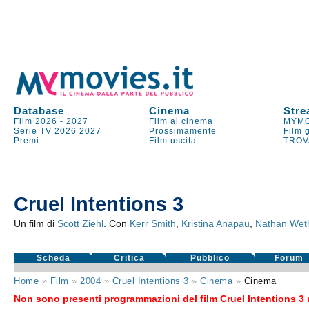
Database
Cinema
Stre
Film 2026
-
2027
Film al cinema
MYMO
Serie TV
2026
2027
Prossimamente
Film 
Premi
Film uscita
TROV
Cruel Intentions 3
Un film di
Scott Ziehl
. Con
Kerr Smith
,
Kristina Anapau
,
Nathan Wet
Scheda
Critica
Pubblico
Forum
Home
»
Film
»
2004
»
Cruel Intentions 3
»
Cinema
»
Cinema
Non sono presenti programmazioni del film Cruel Intentions 3 n