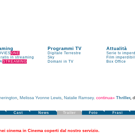
aming
Programmi TV
Attualità
VIES
ONE
Digitale Terrestre
Serie tv imperd
gratis in streaming
Sky
Film imperdibi
A
STREAMING
Domani in TV
Box Office
herington
,
Melissa Yvonne Lewis
,
Natalie Ramsey
.
continua»
Thriller
,
d
Cast
News
Trailer
Foto
Frasi
ei cinema in Cinema coperti dal nostro servizio.