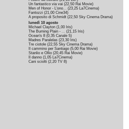
Un fantastico via vai
(
22,50
Rai Movie
)
Men of Honor - L'ono...
(
23,25
La7Cinema
)
Fantozzi
(
21,00
Cine34
)
A proposito di Schmidt
(
22,50
Sky Cinema Drama
)
lunedì 10 agosto
Michael Clayton
(
1,00
Iris
)
The Burning Plain - ...
(
21,15
Iris
)
Ocean's 8
(
0,35
Canale 5
)
Madres Paralelas
(
23,30
Iris
)
Tre ciotole
(
22,55
Sky Cinema Drama
)
Il cammino per Santiago
(
5,00
Rai Movie
)
Stanlio e Ollio
(
20,45
Rai Movie
)
Il danno
(
1,05
La7Cinema
)
Cani sciolti
(
2,20
TV 8
)