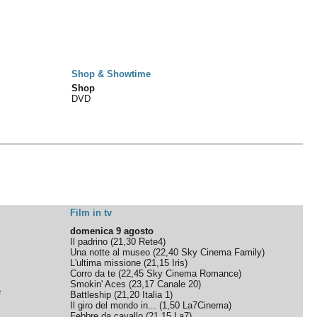
Shop & Showtime
Shop
DVD
Film in tv
domenica 9 agosto
Il padrino
(
21,30
Rete4
)
Una notte al museo
(
22,40
Sky Cinema Family
)
L'ultima missione
(
21,15
Iris
)
Corro da te
(
22,45
Sky Cinema Romance
)
Smokin' Aces
(
23,17
Canale 20
)
e
Battleship
(
21,20
Italia 1
)
Il giro del mondo in...
(
1,50
La7Cinema
)
Febbre da cavallo
(
21,15
La7
)