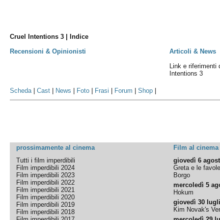
Cruel Intentions 3 | Indice
Recensioni & Opinionisti
Articoli & News
Link e riferimenti 
Intentions 3
Scheda
|
Cast
|
News
|
Foto
|
Frasi
|
Forum
|
Shop
|
prossimamente al cinema
Film al cinema
Tutti i film imperdibili
giovedì 6 agos
Film imperdibili 2024
Greta e le favol
Film imperdibili 2023
Borgo
Film imperdibili 2022
mercoledì 5 ag
Film imperdibili 2021
Hokum
Film imperdibili 2020
giovedì 30 lugl
Film imperdibili 2019
Kim Novak's Ver
Film imperdibili 2018
Film imperdibili 2017
mercoledì 29 lu