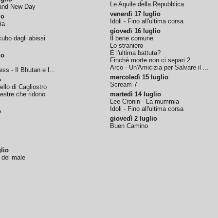
Le Aquile della Repubblica
rand New Day
venerdì 17 luglio
io
Idoli - Fino all'ultima corsa
ia
giovedì 16 luglio
ubo dagli abissi
Il bene comune
Lo straniero
È l'ultima battuta?
io
Finchè morte non ci separi 2
Arco - Un'Amicizia per Salvare il ...
ss - Il Bhutan e l...
mercoledì 15 luglio
o
Scream 7
tello di Cagliostro
nestre che ridono
martedì 14 luglio
Lee Cronin - La mummia
Idoli - Fino all'ultima corsa
o
giovedì 2 luglio
Buen Camino
lio
o del male