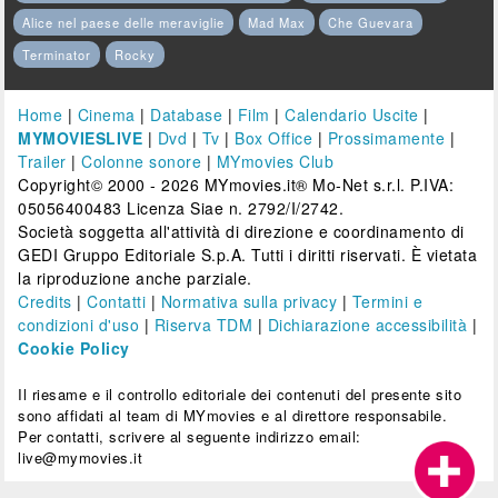
Alice nel paese delle meraviglie
Mad Max
Che Guevara
Terminator
Rocky
Home
|
Cinema
|
Database
|
Film
|
Calendario Uscite
|
MYMOVIESLIVE
|
Dvd
|
Tv
|
Box Office
|
Prossimamente
|
Trailer
|
Colonne sonore
|
MYmovies Club
Copyright© 2000 - 2026 MYmovies.it® Mo-Net s.r.l. P.IVA:
05056400483 Licenza Siae n. 2792/I/2742.
Società soggetta all'attività di direzione e coordinamento di
GEDI Gruppo Editoriale S.p.A. Tutti i diritti riservati. È vietata
la riproduzione anche parziale.
Credits
|
Contatti
|
Normativa sulla privacy
|
Termini e
condizioni d'uso
|
Riserva TDM
|
Dichiarazione accessibilità
|
Cookie Policy
Il riesame e il controllo editoriale dei contenuti del presente sito
sono affidati al team di MYmovies e al direttore responsabile.
Per contatti, scrivere al seguente indirizzo email:
live@mymovies.it