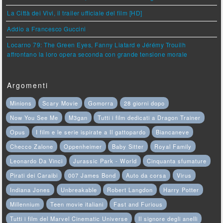
La Città dei Vivi, il trailer ufficiale del film [HD]
Addio a Francesco Guccini
Locarno 79: The Green Eyes, Fanny Liatard e Jérémy Trouilh
affrontano la loro opera seconda con grande tensione morale
Argomenti
Minions
Scary Movie
Gomorra
28 giorni dopo
Now You See Me
M3gan
Tutti i film dedicati a Dragon Trainer
Opus
I film e le serie ispirate a Il gattopardo
Biancaneve
Checco Zalone
Oppenheimer
Baby Sitter
Royal Family
Leonardo Da Vinci
Jurassic Park - World
Cinquanta sfumature
Pirati dei Caraibi
007 James Bond
Auto da corsa
Virus
Indiana Jones
Unbreakable
Robert Langdon
Harry Potter
Millennium
Teen movie italiani
Fast and Furious
Tutti i film del Marvel Cinematic Universe
Il signore degli anelli