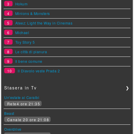
3
Hokum
4
Minions & Monsters
5
Ateez: Light the Way in Cinemas
6
Michael
7
Toy Story 5
8
Le città di pianura
9
Il bene comune
10
Il Diavolo veste Prada 2
Stasera in Tv
❯
Un'estate ai Caraibi
Rete4 ore 21:35
Beast
Canale 20 ore 21:08
Overdrive