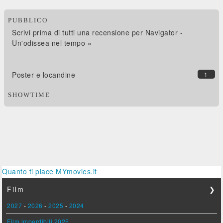
PUBBLICO
Scrivi prima di tutti una recensione per Navigator -
Un'odissea nel tempo »
Poster e locandine
1
SHOWTIME
Quanto ti piace MYmovies.it
Film
❯
2027
-
2026
-
2025
-
2024
Film imperdibili 2025