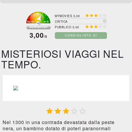





MYMOVIES 3,00

CRITICA





PUBBLICO 3,00
3,00
CONSIGLIATO SÌ
/5
MISTERIOSI VIAGGI NEL
TEMPO.





Nel 1300 in una contrada devastata dalla peste
nera, un bambino dotato di poteri paranormali