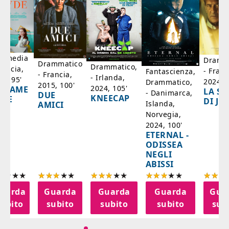
mmedia
Dramm
Drammatico
Drammatico,
rancia,
- Franc
Fantascienza,
- Francia,
- Irlanda,
17, 95'
2024, 7
Drammatico,
2015, 100'
2024, 105'
ADAME
LA SC
- Danimarca,
DUE
KNEECAP
YDE
DI JO
Islanda,
AMICI
Norvegia,
2024, 100'
ETERNAL -
ODISSEA
NEGLI
ABISSI
uarda
Guarda
Guarda
Guarda
Gua
subito
subito
subito
subito
sub