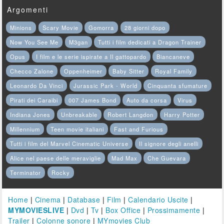
Argomenti
Minions
Scary Movie
Gomorra
28 giorni dopo
Now You See Me
M3gan
Tutti i film dedicati a Dragon Trainer
Opus
I film e le serie ispirate a Il gattopardo
Biancaneve
Checco Zalone
Oppenheimer
Baby Sitter
Royal Family
Leonardo Da Vinci
Jurassic Park - World
Cinquanta sfumature
Pirati dei Caraibi
007 James Bond
Auto da corsa
Virus
Indiana Jones
Unbreakable
Robert Langdon
Harry Potter
Millennium
Teen movie italiani
Fast and Furious
Tutti i film del Marvel Cinematic Universe
Il signore degli anelli
Alice nel paese delle meraviglie
Mad Max
Che Guevara
Terminator
Rocky
Home
|
Cinema
|
Database
|
Film
|
Calendario Uscite
|
MYMOVIESLIVE
|
Dvd
|
Tv
|
Box Office
|
Prossimamente
|
Trailer
|
Colonne sonore
|
MYmovies Club