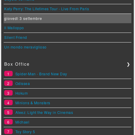
Katy Perry: The Lifetimes Tour - Live From Paris
giovedì 3 settembre
Il Malloppo
Silent Friend
Un mondo meraviglioso
Box Office
❯
1
Spider-Man - Brand New Day
2
Odissea
3
Hokum
4
Minions & Monsters
5
Ateez: Light the Way in Cinemas
6
Michael
7
Toy Story 5