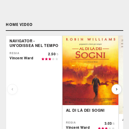
HOME VIDEO
NAVIGATOR -
UN'ODISSEA NEL TEMPO
REGIA
2.50
/5
Vincent Ward
AL DI LÀ DEI SOGNI
AV
REGIA
3.03
/5
Vincent Ward