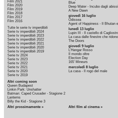
Film 2021
Blue
Film 2020
Deep Water - Incubo dagli abissi
Film 2019
A New Dawn
Film 2018
giovedì 16 luglio
Film 2017
Odissea
Film 2016
Agent of Happiness - Il Bhutan e 
Tutte le serie tv imperdibili
lunedì 13 luglio
Serie tv imperdibili 2024
Lupin III - Il castello di Cagliostr
Serie tv imperdibili 2023
La casa dalle finestre che ridono
Serie tv imperdibili 2022
The Doors
Serie tv imperdibili 2021
giovedì 9 luglio
Serie tv imperdibili 2020
L'Hangar Rosso
Serie tv imperdibili 2019
Il mondo oltre
Serie tv 2024
Election Day
Serie tv 2023
165' Mineurs
Serie tv 2022
Serie tv 2021
mercoledì 8 luglio
Serie tv 2020
La casa - Il rogo del male
Serie tv 2019
Altri coming soon
Queen Budapest
Linkin Park: Unshatter
Batman: Caped Crusader - Stagione 2
Lanterns
Billy the Kid - Stagione 3
Altri prossimamente »
Altri film al cinema »