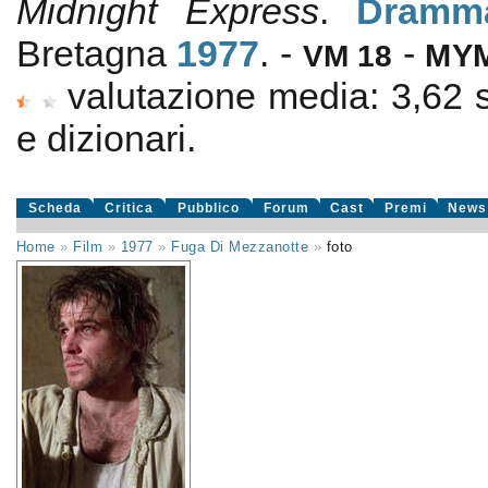
Midnight Express
.
Dramma
Bretagna
1977
. -
-
VM 18
MY
valutazione media:
3,62
e dizionari.
Scheda
Critica
Pubblico
Forum
Cast
Premi
News
Home
»
Film
»
1977
»
Fuga Di Mezzanotte
»
foto