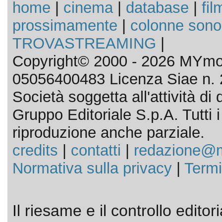
home
|
cinema
|
database
|
fil
prossimamente
|
colonne sono
TROVASTREAMING
|
Copyright© 2000 - 2026 MYmov
05056400483 Licenza Siae n. 
Società soggetta all'attività d
Gruppo Editoriale S.p.A. Tutti i d
riproduzione anche parziale.
credits
|
contatti
|
redazione@m
Normativa sulla privacy
|
Termi
Il riesame e il controllo editor