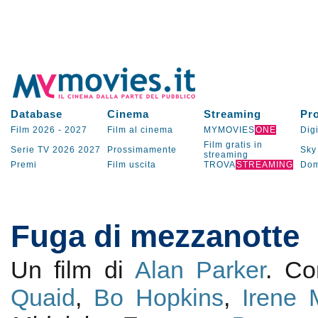
Database
Cinema
Streaming
Pr
Film 2026
-
2027
Film al cinema
MYMOVIES
ONE
Digi
Film gratis in
Serie TV
2026
2027
Prossimamente
Sky
streaming
Premi
Film uscita
TROVA
STREAMING
Dom
Fuga di mezzanotte
Un film di
Alan Parker
. C
Quaid
,
Bo Hopkins
,
Irene 