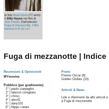
In foto
Brad Davis
(77 anni)
è
Billy Hayes
nel film di
Alan Parker
. Dall'articolo:
Fuga di mezzanotte, il film
stasera in tv su La7
.
Fuga di mezzanotte | Indice
Recensioni & Opinionisti
Premi
Premio Oscar
(8)
MYmovies
Golden Globes
(10)
Pubblico (per gradimento)
1° |
paolo ciarpaglini
Articoli & News
2° |
fabrizio cirnigliaro
3° |
chriss
Link e riferimenti da altri articoli 
4° |
alex41
a Fuga di mezzanotte
5° |
dany101
6° |
filippo catani