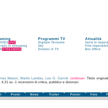
aming
Programmi TV
Attualità
VIES
ONE
Digitale Terrestre
Serie tv imperd
gratis in streaming
Sky
Film imperdibi
A
STREAMING
Domani in TV
Box Office
mes Mason
,
Martin Landau
,
Leo G. Carroll
.
continua»
Titolo origina
:
4,31
su
-1
recensioni di critica, pubblico e dizionari.
t
Premi
News
Trailer
Poster
Foto
F