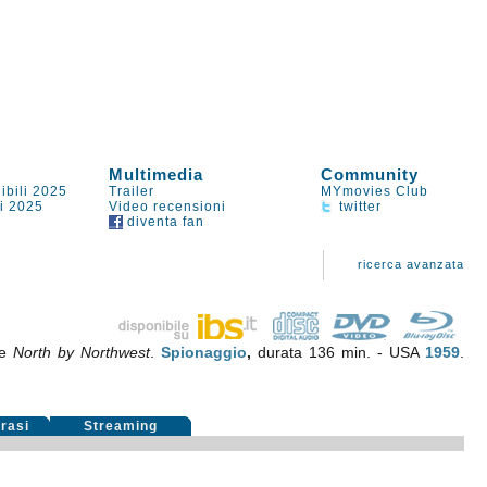
Multimedia
Community
ibili 2025
Trailer
MYmovies Club
li 2025
Video recensioni
twitter
diventa fan
ricerca avanzata
le
North by Northwest
.
Spionaggio
,
durata 136 min. - USA
1959
.
rasi
Streaming