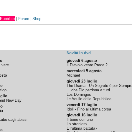
Pubblico
|
Forum
|
Shop
|
Novità in dvd
to
giovedì 6 agosto
e vere
Il Diavolo veste Prada 2
mercoledì 5 agosto
osto
Michael
giovedì 23 luglio
io
The Drama - Un Segreto è per Sempr
tigo
... che Dio perdona a tutti
Los Domingos
glio
Le Aquile della Repubblica
rand New Day
venerdì 17 luglio
io
Idoli - Fino all'ultima corsa
ia
giovedì 16 luglio
ubo dagli abissi
Il bene comune
Lo straniero
È l'ultima battuta?
io