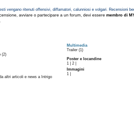
esti vengano ritenuti offensivi, diffamatori, calunniosi e volgari. Recensioni be
ecensione, avviare o partecipare a un forum, devi essere
membro di M
.
Multimedia
Trailer (1)
lo
(2)
Poster e locandine
1
|
2
|
Immagini
1
|
da altri articoli e news a Intrigo