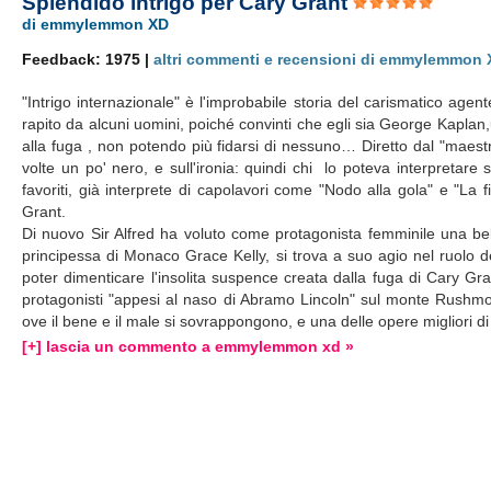
Splendido intrigo per Cary Grant
di emmylemmon XD
Feedback: 1975 |
altri commenti e recensioni di emmylemmon
"Intrigo internazionale" è l'improbabile storia del carismatico agen
rapito da alcuni uomini, poiché convinti che egli sia George Kaplan,
alla fuga , non potendo più fidarsi di nessuno… Diretto dal "maestro
volte un po' nero, e sull'ironia: quindi chi lo poteva interpretar
favoriti, già interprete di capolavori come "Nodo alla gola" e "La 
Grant.
Di nuovo Sir Alfred ha voluto come protagonista femminile una b
principessa di Monaco Grace Kelly, si trova a suo agio nel ruolo 
poter dimenticare l'insolita suspence creata dalla fuga di Cary 
protagonisti "appesi al naso di Abramo Lincoln" sul monte Rushmor
ove il bene e il male si sovrappongono, e una delle opere migliori di
[+] lascia un commento a emmylemmon xd »