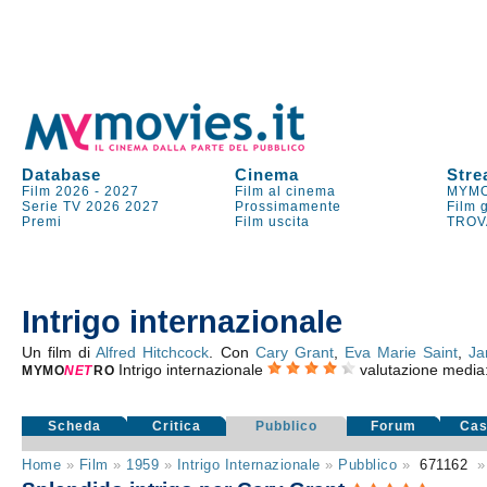
Database
Cinema
Stre
Film 2026
-
2027
Film al cinema
MYMO
Serie TV
2026
2027
Prossimamente
Film 
Premi
Film uscita
TROV
Intrigo internazionale
Un film di
Alfred Hitchcock
. Con
Cary Grant
,
Eva Marie Saint
,
Ja
Intrigo internazionale
valutazione media
MYMO
NE
T
RO
Scheda
Critica
Pubblico
Forum
Cas
Home
»
Film
»
1959
»
Intrigo Internazionale
»
Pubblico
»
671162
»