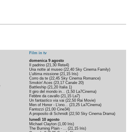
Film in tv
domenica 9 agosto
Il padrino
(
21,30
Rete4
)
Una notte al museo
(
22,40
Sky Cinema Family
)
L'ultima missione
(
21,15
Iris
)
Corro da te
(
22,45
Sky Cinema Romance
)
Smokin' Aces
(
23,17
Canale 20
)
e
Battleship
(
21,20
Italia 1
)
Il giro del mondo in...
(
1,50
La7Cinema
)
Febbre da cavallo
(
21,15
La7
)
Un fantastico via vai
(
22,50
Rai Movie
)
Men of Honor - L'ono...
(
23,25
La7Cinema
)
Fantozzi
(
21,00
Cine34
)
A proposito di Schmidt
(
22,50
Sky Cinema Drama
)
lunedì 10 agosto
Michael Clayton
(
1,00
Iris
)
The Burning Plain - ...
(
21,15
Iris
)