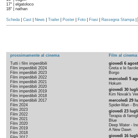
17° |
elgatoloco
18° |
nathan
Scheda
|
Cast
|
News
|
Trailer
|
Poster
|
Foto
|
Frasi
|
Rassegna Stampa
|
prossimamente al cinema
Film al cinema
Tutti i film imperdibili
giovedì 6 agos
Film imperdibili 2024
Greta e le favol
Film imperdibili 2023
Borgo
Film imperdibili 2022
mercoledì 5 ag
Film imperdibili 2021
Hokum
Film imperdibili 2020
giovedì 30 lugl
Film imperdibili 2019
Kim Novak's Ver
Film imperdibili 2018
Film imperdibili 2017
mercoledì 29 lu
Film 2024
Spider-Man - B
Film 2023
giovedì 23 lugl
Film 2022
Terapia di famigl
Film 2021
Blue
Film 2020
Deep Water - Inc
Film 2019
A New Dawn
Film 2018
giovedì 16 lugl
Film 2017