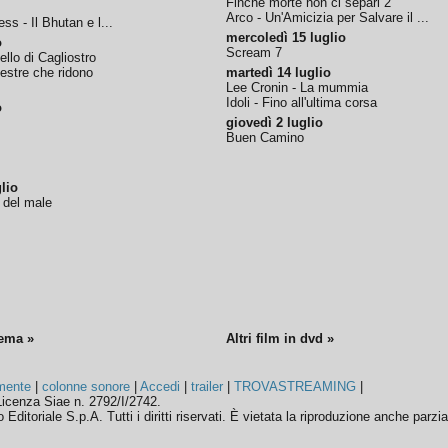
Finchè morte non ci separi 2
Arco - Un'Amicizia per Salvare il ...
ss - Il Bhutan e l...
mercoledì 15 luglio
o
Scream 7
tello di Cagliostro
nestre che ridono
martedì 14 luglio
Lee Cronin - La mummia
Idoli - Fino all'ultima corsa
o
giovedì 2 luglio
Buen Camino
lio
o del male
nema »
Altri film in dvd »
mente
|
colonne sonore
|
Accedi
|
trailer
|
TROVASTREAMING
|
icenza Siae n. 2792/I/2742.
ditoriale S.p.A. Tutti i diritti riservati. È vietata la riproduzione anche parzia