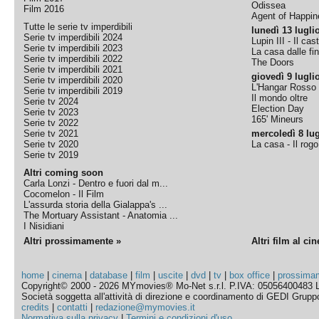
Odissea
Film 2016
Agent of Happine
Tutte le serie tv imperdibili
lunedì 13 lugli
Serie tv imperdibili 2024
Lupin III - Il cas
Serie tv imperdibili 2023
La casa dalle fi
Serie tv imperdibili 2022
The Doors
Serie tv imperdibili 2021
giovedì 9 lugli
Serie tv imperdibili 2020
L'Hangar Rosso
Serie tv imperdibili 2019
Il mondo oltre
Serie tv 2024
Election Day
Serie tv 2023
165' Mineurs
Serie tv 2022
Serie tv 2021
mercoledì 8 lug
Serie tv 2020
La casa - Il rog
Serie tv 2019
Altri coming soon
Carla Lonzi - Dentro e fuori dal m...
Cocomelon - Il Film
L'assurda storia della Gialappa's ...
The Mortuary Assistant - Anatomia ...
I Nisidiani
Altri prossimamente »
Altri film al ci
home
|
cinema
|
database
|
film
|
uscite
|
dvd
|
tv
|
box office
|
prossima
Copyright© 2000 - 2026 MYmovies® Mo-Net s.r.l. P.IVA: 05056400483 L
Società soggetta all'attività di direzione e coordinamento di GEDI Gruppo E
credits
|
contatti
|
redazione@mymovies.it
Normativa sulla privacy
|
Termini e condizioni d'uso