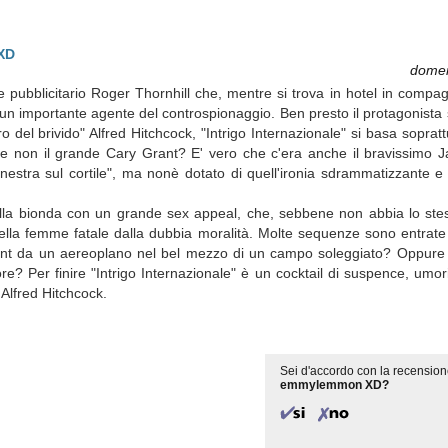
 XD
domen
te pubblicitario Roger Thornhill che, mentre si trova in hotel in compag
un importante agente del controspionaggio. Ben presto il protagonista s
 del brivido" Alfred Hitchcock, "Intrigo Internazionale" si basa sopratt
e se non il grande Cary Grant? E' vero che c'era anche il bravissimo 
finestra sul cortile", ma nonè dotato di quell'ironia sdrammatizzante e
ella bionda con un grande sex appeal, che, sebbene non abbia lo ste
della femme fatale dalla dubbia moralità. Molte sequenze sono entrate
Grant da un aereoplano nel bel mezzo di un campo soleggiato? Oppure 
e? Per finire "Intrigo Internazionale" è un cocktail di suspence, umo
 Alfred Hitchcock.
Sei d'accordo con la recension
emmylemmon XD?