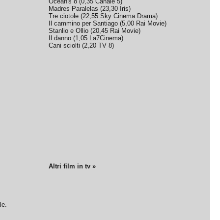
Ocean's 8
(
0,35
Canale 5
)
Madres Paralelas
(
23,30
Iris
)
Tre ciotole
(
22,55
Sky Cinema Drama
)
Il cammino per Santiago
(
5,00
Rai Movie
)
Stanlio e Ollio
(
20,45
Rai Movie
)
Il danno
(
1,05
La7Cinema
)
Cani sciolti
(
2,20
TV 8
)
Altri film in tv »
le.