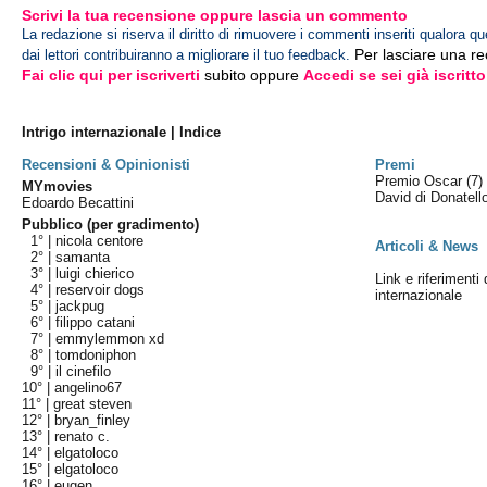
Scrivi la tua recensione oppure lascia un commento
La redazione si riserva il diritto di rimuovere i commenti inseriti qualora qu
Per lasciare una r
dai lettori contribuiranno a migliorare il tuo feedback.
Fai clic qui per iscriverti
subito oppure
Accedi se sei già iscritto
Intrigo internazionale | Indice
Recensioni & Opinionisti
Premi
Premio Oscar
(7)
MYmovies
David di Donatel
Edoardo Becattini
Pubblico (per gradimento)
1° |
nicola centore
Articoli & News
2° |
samanta
3° |
luigi chierico
Link e riferimenti 
4° |
reservoir dogs
internazionale
5° |
jackpug
6° |
filippo catani
7° |
emmylemmon xd
8° |
tomdoniphon
9° |
il cinefilo
10° |
angelino67
11° |
great steven
12° |
bryan_finley
13° |
renato c.
14° |
elgatoloco
15° |
elgatoloco
16° |
eugen