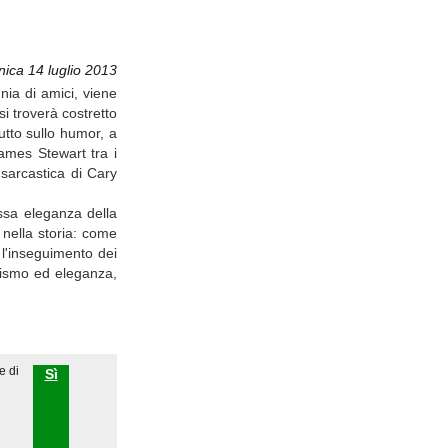
ica 14 luglio 2013
nia di amici, viene
i troverà costretto
utto sullo humor, a
James Stewart tra i
 sarcastica di Cary
ssa eleganza della
 nella storia: come
l'inseguimento dei
rismo ed eleganza,
e di
Sì