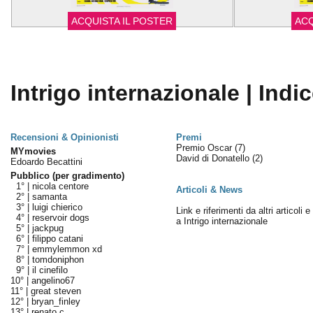
ACQUISTA IL POSTER
ACQ
Intrigo internazionale | Indi
Recensioni & Opinionisti
Premi
Premio Oscar
(7)
MYmovies
David di Donatello
(2)
Edoardo Becattini
Pubblico (per gradimento)
1° |
nicola centore
Articoli & News
2° |
samanta
3° |
luigi chierico
Link e riferimenti da altri articoli 
4° |
reservoir dogs
a Intrigo internazionale
5° |
jackpug
6° |
filippo catani
7° |
emmylemmon xd
8° |
tomdoniphon
9° |
il cinefilo
10° |
angelino67
11° |
great steven
12° |
bryan_finley
13° |
renato c.