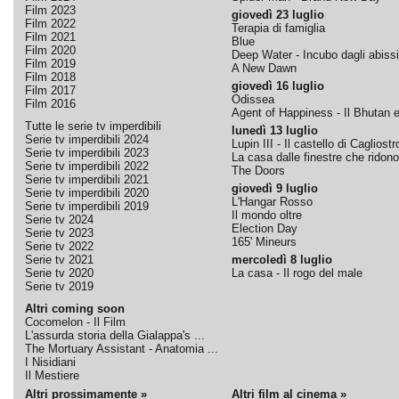
Film 2023
giovedì 23 luglio
Film 2022
Terapia di famiglia
Film 2021
Blue
Film 2020
Deep Water - Incubo dagli abissi
Film 2019
A New Dawn
Film 2018
giovedì 16 luglio
Film 2017
Odissea
Film 2016
Agent of Happiness - Il Bhutan e 
Tutte le serie tv imperdibili
lunedì 13 luglio
Serie tv imperdibili 2024
Lupin III - Il castello di Cagliostr
Serie tv imperdibili 2023
La casa dalle finestre che ridono
Serie tv imperdibili 2022
The Doors
Serie tv imperdibili 2021
giovedì 9 luglio
Serie tv imperdibili 2020
L'Hangar Rosso
Serie tv imperdibili 2019
Il mondo oltre
Serie tv 2024
Election Day
Serie tv 2023
165' Mineurs
Serie tv 2022
Serie tv 2021
mercoledì 8 luglio
Serie tv 2020
La casa - Il rogo del male
Serie tv 2019
Altri coming soon
Cocomelon - Il Film
L'assurda storia della Gialappa's ...
The Mortuary Assistant - Anatomia ...
I Nisidiani
Il Mestiere
Altri prossimamente »
Altri film al cinema »