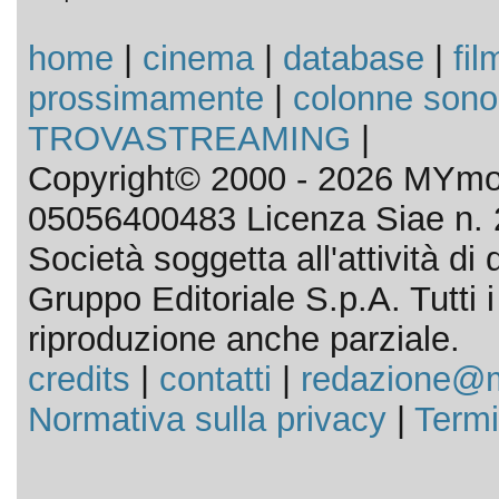
home
|
cinema
|
database
|
fil
prossimamente
|
colonne sono
TROVASTREAMING
|
Copyright© 2000 - 2026 MYmov
05056400483 Licenza Siae n. 
Società soggetta all'attività d
Gruppo Editoriale S.p.A. Tutti i d
riproduzione anche parziale.
credits
|
contatti
|
redazione@m
Normativa sulla privacy
|
Termi