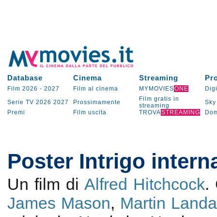
Database
Cinema
Streaming
Pr
Film 2026
-
2027
Film al cinema
MYMOVIES
ONE
Digi
Film gratis in
Serie TV
2026
2027
Prossimamente
Sky
streaming
Premi
Film uscita
TROVA
STREAMING
Dom
Poster Intrigo intern
Un film di
Alfred Hitchcock
.
James Mason
,
Martin Land