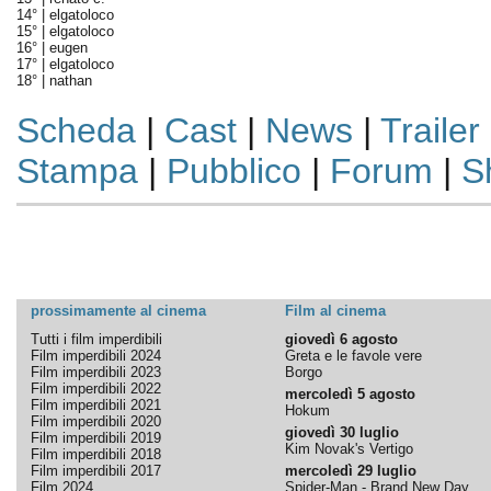
14° |
elgatoloco
15° |
elgatoloco
16° |
eugen
17° |
elgatoloco
18° |
nathan
Scheda
|
Cast
|
News
|
Trailer
Stampa
|
Pubblico
|
Forum
|
S
prossimamente al cinema
Film al cinema
Tutti i film imperdibili
giovedì 6 agosto
Film imperdibili 2024
Greta e le favole vere
Film imperdibili 2023
Borgo
Film imperdibili 2022
mercoledì 5 agosto
Film imperdibili 2021
Hokum
Film imperdibili 2020
giovedì 30 luglio
Film imperdibili 2019
Kim Novak's Vertigo
Film imperdibili 2018
Film imperdibili 2017
mercoledì 29 luglio
Film 2024
Spider-Man - Brand New Day