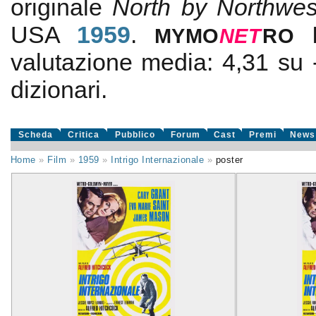
originale
North by Northwes
USA
1959
.
MYMO
NE
T
RO
valutazione media:
4,31
su
dizionari.
Scheda
Critica
Pubblico
Forum
Cast
Premi
News
Home
»
Film
»
1959
»
Intrigo Internazionale
»
poster