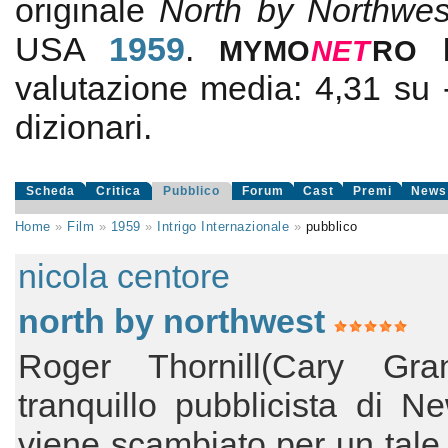
originale
North by Northwes
USA
1959
.
MYMO
NE
T
RO
valutazione media:
4,31
su
dizionari.
Scheda
Critica
Pubblico
Forum
Cast
Premi
News
Home
»
Film
»
1959
»
Intrigo Internazionale
»
pubblico
nicola centore
north by northwest
Roger Thornill(Cary Gra
tranquillo pubblicista di N
viene scambiato per un tal