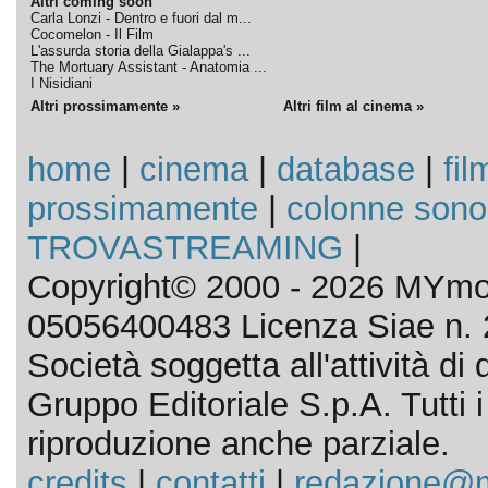
Altri coming soon
Carla Lonzi - Dentro e fuori dal m...
Cocomelon - Il Film
L'assurda storia della Gialappa's ...
The Mortuary Assistant - Anatomia ...
I Nisidiani
Altri prossimamente »
Altri film al cinema »
home
|
cinema
|
database
|
fil
prossimamente
|
colonne sono
TROVASTREAMING
|
Copyright© 2000 - 2026 MYmov
05056400483 Licenza Siae n. 
Società soggetta all'attività d
Gruppo Editoriale S.p.A. Tutti i d
riproduzione anche parziale.
credits
|
contatti
|
redazione@m