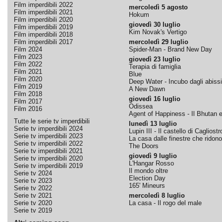
Film imperdibili 2022
mercoledì 5 agosto
Film imperdibili 2021
Hokum
Film imperdibili 2020
giovedì 30 luglio
Film imperdibili 2019
Kim Novak's Vertigo
Film imperdibili 2018
Film imperdibili 2017
mercoledì 29 luglio
Film 2024
Spider-Man - Brand New Day
Film 2023
giovedì 23 luglio
Film 2022
Terapia di famiglia
Film 2021
Blue
Film 2020
Deep Water - Incubo dagli abissi
Film 2019
A New Dawn
Film 2018
giovedì 16 luglio
Film 2017
Odissea
Film 2016
Agent of Happiness - Il Bhutan e 
Tutte le serie tv imperdibili
lunedì 13 luglio
Serie tv imperdibili 2024
Lupin III - Il castello di Cagliostr
Serie tv imperdibili 2023
La casa dalle finestre che ridono
Serie tv imperdibili 2022
The Doors
Serie tv imperdibili 2021
giovedì 9 luglio
Serie tv imperdibili 2020
L'Hangar Rosso
Serie tv imperdibili 2019
Il mondo oltre
Serie tv 2024
Election Day
Serie tv 2023
165' Mineurs
Serie tv 2022
Serie tv 2021
mercoledì 8 luglio
Serie tv 2020
La casa - Il rogo del male
Serie tv 2019