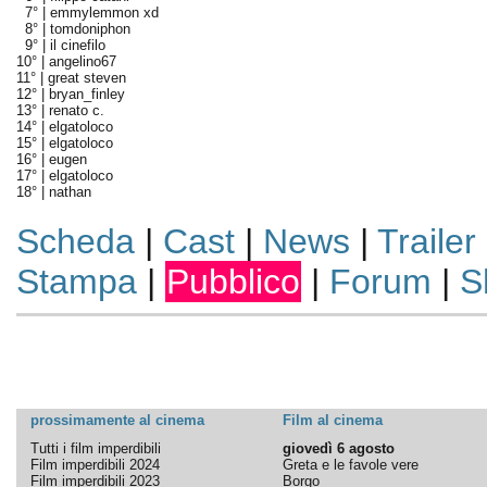
7° |
emmylemmon xd
8° |
tomdoniphon
9° |
il cinefilo
10° |
angelino67
11° |
great steven
12° |
bryan_finley
13° |
renato c.
14° |
elgatoloco
15° |
elgatoloco
16° |
eugen
17° |
elgatoloco
18° |
nathan
Scheda
|
Cast
|
News
|
Trailer
Stampa
|
Pubblico
|
Forum
|
S
prossimamente al cinema
Film al cinema
Tutti i film imperdibili
giovedì 6 agosto
Film imperdibili 2024
Greta e le favole vere
Film imperdibili 2023
Borgo