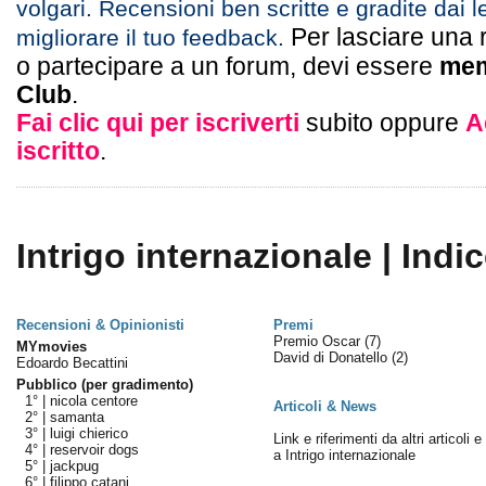
volgari. Recensioni ben scritte e gradite dai l
Per lasciare una 
migliorare il tuo feedback.
o partecipare a un forum, devi essere
mem
Club
.
Fai clic qui per iscriverti
subito oppure
A
iscritto
.
Intrigo internazionale | Indi
Recensioni & Opinionisti
Premi
Premio Oscar
(7)
MYmovies
David di Donatello
(2)
Edoardo Becattini
Pubblico (per gradimento)
1° |
nicola centore
Articoli & News
2° |
samanta
3° |
luigi chierico
Link e riferimenti da altri articoli 
4° |
reservoir dogs
a Intrigo internazionale
5° |
jackpug
6° |
filippo catani