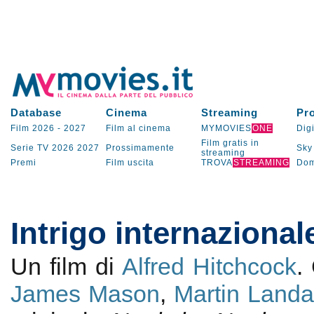
Database
Cinema
Streaming
Pr
Film 2026
-
2027
Film al cinema
MYMOVIES
ONE
Digi
Film gratis in
Serie TV
2026
2027
Prossimamente
Sky
streaming
Premi
Film uscita
TROVA
STREAMING
Dom
Intrigo internazional
Un film di
Alfred Hitchcock
.
James Mason
,
Martin Land