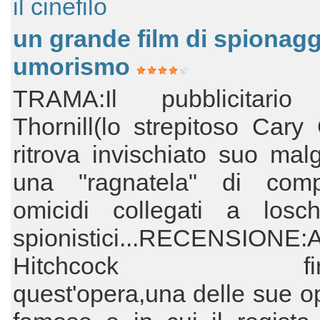
il cinefilo
un grande film di spionagg
umorismo
TRAMA:Il pubblicitario
Thornill(lo strepitoso Cary 
ritrova invischiato suo mal
una "ragnatela" di comp
omicidi collegati a loschi
spionistici...RECENSIONE:A
Hitchcock firm
quest'opera,una delle sue o