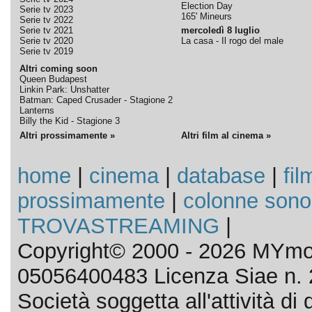
Election Day
Serie tv 2023
165' Mineurs
Serie tv 2022
Serie tv 2021
mercoledì 8 luglio
Serie tv 2020
La casa - Il rogo del male
Serie tv 2019
Altri coming soon
Queen Budapest
Linkin Park: Unshatter
Batman: Caped Crusader - Stagione 2
Lanterns
Billy the Kid - Stagione 3
Altri prossimamente »
Altri film al cinema »
home
|
cinema
|
database
|
fil
prossimamente
|
colonne sono
TROVASTREAMING
|
Copyright© 2000 - 2026 MYmov
05056400483 Licenza Siae n. 
Società soggetta all'attività d