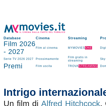
Database
Cinema
Streaming
Pr
Film 2026
Film al cinema
MYMOVIES
ONE
Digi
-
2027
Film gratis in
Serie TV
2026
2027
Prossimamente
Sky
streaming
Premi
Film uscita
TROVA
STREAMING
Dom
Intrigo internazional
Un film di
Alfred Hitchcock
.