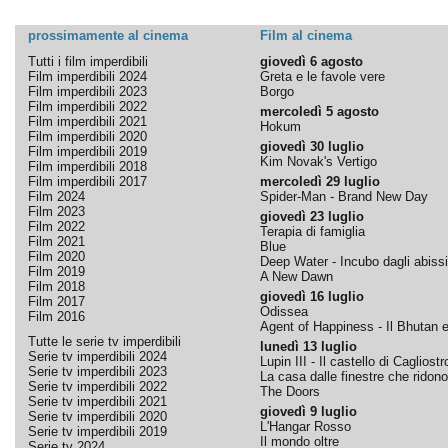
prossimamente al cinema
Film al cinema
Tutti i film imperdibili
giovedì 6 agosto
Film imperdibili 2024
Greta e le favole vere
Film imperdibili 2023
Borgo
Film imperdibili 2022
mercoledì 5 agosto
Film imperdibili 2021
Hokum
Film imperdibili 2020
giovedì 30 luglio
Film imperdibili 2019
Kim Novak's Vertigo
Film imperdibili 2018
Film imperdibili 2017
mercoledì 29 luglio
Film 2024
Spider-Man - Brand New Day
Film 2023
giovedì 23 luglio
Film 2022
Terapia di famiglia
Film 2021
Blue
Film 2020
Deep Water - Incubo dagli abissi
Film 2019
A New Dawn
Film 2018
giovedì 16 luglio
Film 2017
Odissea
Film 2016
Agent of Happiness - Il Bhutan e 
Tutte le serie tv imperdibili
lunedì 13 luglio
Serie tv imperdibili 2024
Lupin III - Il castello di Cagliostr
Serie tv imperdibili 2023
La casa dalle finestre che ridono
Serie tv imperdibili 2022
The Doors
Serie tv imperdibili 2021
giovedì 9 luglio
Serie tv imperdibili 2020
L'Hangar Rosso
Serie tv imperdibili 2019
Il mondo oltre
Serie tv 2024