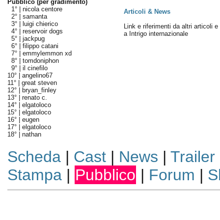
Pubblico (per gradimento)
1° |
nicola centore
Articoli & News
2° |
samanta
3° |
luigi chierico
Link e riferimenti da altri articoli 
4° |
reservoir dogs
a Intrigo internazionale
5° |
jackpug
6° |
filippo catani
7° |
emmylemmon xd
8° |
tomdoniphon
9° |
il cinefilo
10° |
angelino67
11° |
great steven
12° |
bryan_finley
13° |
renato c.
14° |
elgatoloco
15° |
elgatoloco
16° |
eugen
17° |
elgatoloco
18° |
nathan
Scheda
|
Cast
|
News
|
Trailer
Stampa
|
Pubblico
|
Forum
|
S