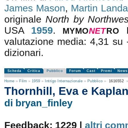
James Mason
,
Martin Land
originale
North by Northwes
USA
1959
.
MYMO
NE
T
RO
valutazione media:
4,31
su
dizionari.
Scheda
Critica
Pubblico
Forum
Cast
Premi
News
Home
»
Film
»
1959
»
Intrigo Internazionale
»
Pubblico
»
1616552
Thornhill, Eva e Kapla
di bryan_finley
Feedback: 1229 |
altri com