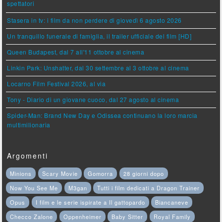
spettatori
Stasera in tv: i film da non perdere di giovedì 6 agosto 2026
Un tranquillo funerale di famiglia, il trailer ufficiale del film [HD]
Queen Budapest, dal 7 all'11 ottobre al cinema
Linkin Park: Unshatter, dal 30 settembre al 3 ottobre al cinema
Locarno Film Festival 2026, al via
Tony - Diario di un giovane cuoco, dal 27 agosto al cinema
Spider-Man: Brand New Day e Odissea continuano la loro marcia
multimilionaria
Argomenti
Minions
Scary Movie
Gomorra
28 giorni dopo
Now You See Me
M3gan
Tutti i film dedicati a Dragon Trainer
Opus
I film e le serie ispirate a Il gattopardo
Biancaneve
Checco Zalone
Oppenheimer
Baby Sitter
Royal Family