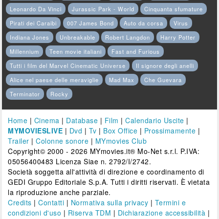
Leonardo Da Vinci
Jurassic Park - World
Cinquanta sfumature
Pirati dei Caraibi
007 James Bond
Auto da corsa
Virus
Indiana Jones
Unbreakable
Robert Langdon
Harry Potter
Millennium
Teen movie italiani
Fast and Furious
Tutti i film del Marvel Cinematic Universe
Il signore degli anelli
Alice nel paese delle meraviglie
Mad Max
Che Guevara
Terminator
Rocky
Home
|
Cinema
|
Database
|
Film
|
Calendario Uscite
|
MYMOVIESLIVE
|
Dvd
|
Tv
|
Box Office
|
Prossimamente
|
Trailer
|
Colonne sonore
|
MYmovies Club
Copyright© 2000 - 2026 MYmovies.it® Mo-Net s.r.l. P.IVA:
05056400483 Licenza Siae n. 2792/I/2742.
Società soggetta all'attività di direzione e coordinamento di
GEDI Gruppo Editoriale S.p.A. Tutti i diritti riservati. È vietata
la riproduzione anche parziale.
Credits
|
Contatti
|
Normativa sulla privacy
|
Termini e
condizioni d'uso
|
Riserva TDM
|
Dichiarazione accessibilità
|