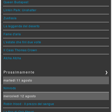
Queen Budapest
Linkin Park: Unshatter
Zustissia
La leggenda del deserto
Fame d'aria
L'estate che finì due volte
Il Caso Thomas Crown
Atcha Atcha
Prossimamente
❯
martedì 11 agosto
Nimrods
mercoledì 12 agosto
Robin Hood - Il prezzo del sangue
La fine di Oak Street