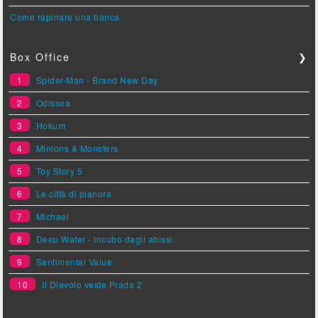
Come rapinare una banca
Box Office
❯
1
Spider-Man - Brand New Day
2
Odissea
3
Hokum
4
Minions & Monsters
5
Toy Story 5
6
Le città di pianura
7
Michael
8
Deep Water - Incubo dagli abissi
9
Sentimental Value
10
Il Diavolo veste Prada 2